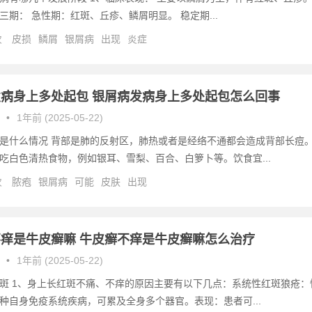
三期： 急性期：红斑、丘疹、鳞屑明显。 稳定期...
次
皮损
鳞屑
银屑病
出现
炎症
病身上多处起包 银屑病发病身上多处起包怎么回事
•
1年前 (2025-05-22)
是什么情况 背部是肺的反射区，肺热或者是经络不通都会造成背部长痘
吃白色清热食物，例如银耳、雪梨、百合、白箩卜等。饮食宜...
次
脓疱
银屑病
可能
皮肤
出现
痒是牛皮癣嘛 牛皮癣不痒是牛皮癣嘛怎么治疗
•
1年前 (2025-05-22)
斑 1、身上长红斑不痛、不痒的原因主要有以下几点：系统性红斑狼疮：
种自身免疫系统疾病，可累及全身多个器官。表现：患者可...