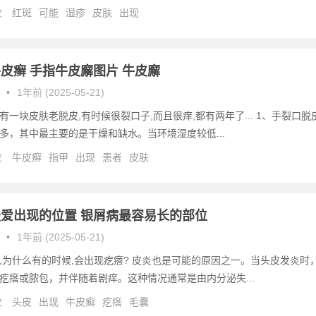
次
红斑
可能
湿疹
皮肤
出现
皮癣 手指牛皮廨图片 牛皮廨
•
1年前 (2025-05-21)
有一块皮肤老脱皮,有时候很裂口子,而且很痒,都有两年了... 1、手裂口脱
多，其中最主要的是干燥和缺水。当环境湿度较低...
次
牛皮癣
指甲
出现
患者
皮肤
爱出现的位置 银屑病最容易长的部位
•
1年前 (2025-05-21)
,为什么有的时候,会出现疙瘩? 皮炎也是可能的原因之一。当头皮发炎时
疙瘩或脓包，并伴随着剧痒。这种情况通常是由内分泌失...
次
头皮
出现
牛皮癣
疙瘩
毛囊