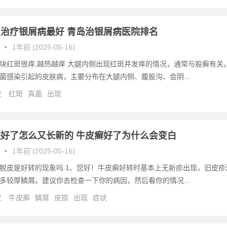
治疗银屑病最好 青岛治银屑病医院排名
•
1年前 (2025-05-16)
块红斑很痒,越热越痒 大腿内侧出现红斑并发痒的情况，通常与股癣有关
菌感染引起的皮肤病，主要分布在大腿内侧、腹股沟、会阴...
次
红斑
真菌
出现
好了怎么又长新的 牛皮癣好了为什么会变白
•
1年前 (2025-05-16)
脱皮是好转的现象吗 1、您好！牛皮癣好转时基本上无新疹出现，旧皮疹
多较厚鳞屑。建议你去检查一下你的病因，然后看你的情况...
次
牛皮癣
鳞屑
皮损
出现
症状