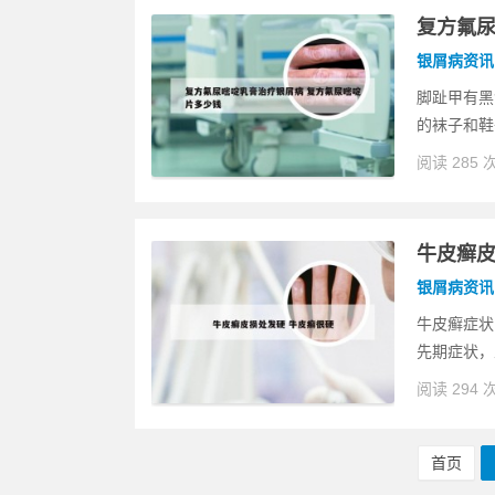
复方氟尿
银屑病资讯
脚趾甲有黑
的袜子和鞋
阅读 285 
牛皮癣皮
银屑病资讯
牛皮癣症状
先期症状，
阅读 294 
首页