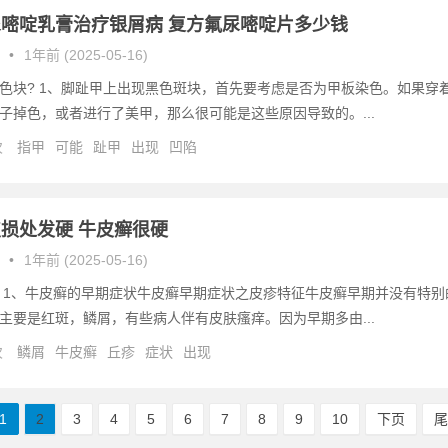
嘧啶乳膏治疗银屑病 复方氟尿嘧啶片多少钱
•
1年前 (2025-05-16)
色块? 1、脚趾甲上出现黑色斑块，首先要考虑是否为甲板染色。如果穿
子掉色，或者进行了美甲，那么很可能是这些原因导致的。...
次
指甲
可能
趾甲
出现
凹陷
损处发硬 牛皮癣很硬
•
1年前 (2025-05-16)
 1、牛皮癣的早期症状牛皮癣早期症状之皮疹特征牛皮癣早期并没有特别
主要是红斑，鳞屑，有些病人伴有皮肤瘙痒。因为早期多由...
次
鳞屑
牛皮癣
丘疹
症状
出现
1
2
3
4
5
6
7
8
9
10
下页