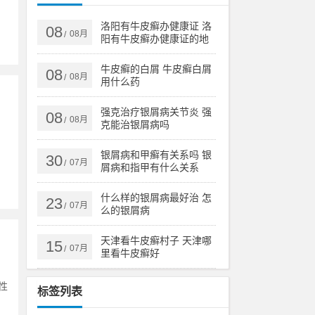
洛阳有牛皮癣办健康证 洛
08
08月
/
阳有牛皮癣办健康证的地
方吗
牛皮癣的白屑 牛皮癣白屑
08
08月
/
用什么药
强克治疗银屑病关节炎 强
08
08月
/
克能治银屑病吗
。
银屑病和甲癣有关系吗 银
30
07月
/
屑病和指甲有什么关系
什么样的银屑病最好治 怎
23
07月
/
么的银屑病
天津看牛皮癣村子 天津哪
15
07月
/
里看牛皮癣好
性
标签列表