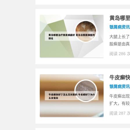
黄岛哪里
银屑病资讯
大腿上长了
股癣是由真
阅读 286 
牛皮癣快
银屑病资讯
牛皮癣出现
扩大，有较
阅读 287 