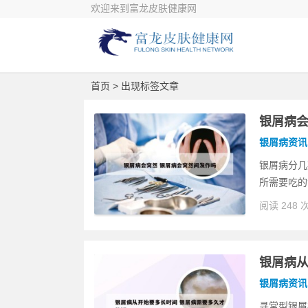
欢迎来到富龙皮肤健康网
首页
> 出现标签文章
银屑病会
银屑病资讯
银屑病分几
所需要吃的
阅读 248 
银屑病从
银屑病资讯
寻常型银屑