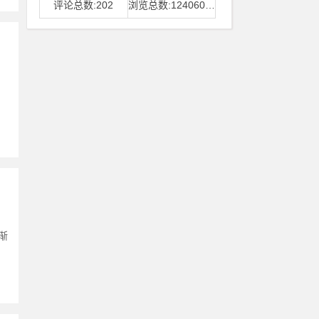
评论总数:202
浏览总数:12406006
。
渐