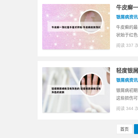
牛皮癣一
银屑病资讯
牛皮癣的最
状始于红色
阅读 337 
轻度银屑
银屑病资讯
银屑病初期
这些损伤可
阅读 344 
首页