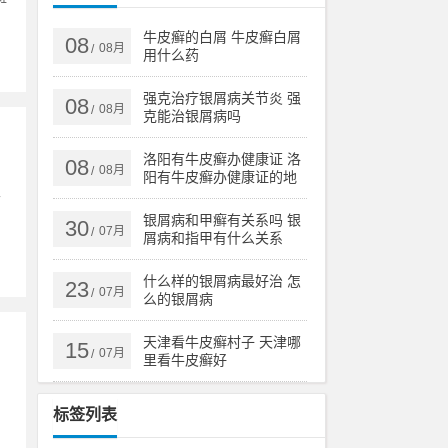
牛皮癣的白屑 牛皮癣白屑
08
08月
/
用什么药
强克治疗银屑病关节炎 强
08
08月
/
克能治银屑病吗
洛阳有牛皮癣办健康证 洛
08
08月
/
阳有牛皮癣办健康证的地
方吗
可
银屑病和甲癣有关系吗 银
30
07月
/
屑病和指甲有什么关系
什么样的银屑病最好治 怎
23
07月
/
么的银屑病
天津看牛皮癣村子 天津哪
15
07月
/
里看牛皮癣好
标签列表