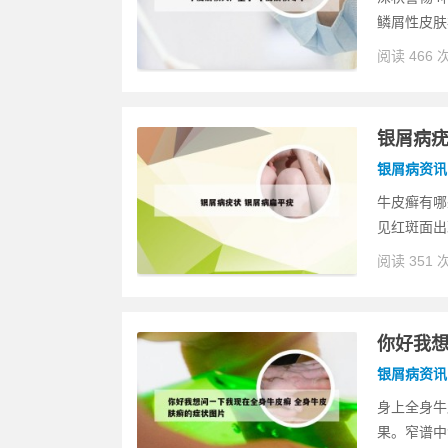
鳞屑性皮肤
阅读 466 
银屑病疣
银屑病资讯
牛皮癣有哪
见红斑面出
阅读 351 
你好我想
银屑病资讯
身上全身牛
果。窄谱中