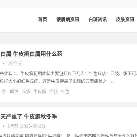
首页
银屑病资讯
白斑资讯
皮肤资讯
白屑 牛皮癣白屑用什么药
•
8分钟前
些症状 1、牛皮癣初期症状主要包括以下几点：红色丘疹：四肢、躯干可
粒样大小的红色丘疹，这是牛皮癣最早出现的典型症状之一...
4 次
鳞屑
丘疹
牛皮癣
症状
红色
天严重了 牛皮癣秋冬季
•
1年前 (2025-05-23)
种皮肤病来袭 银屑病俗称“牛皮癣”，是一种病因不明的慢性反复发作的红