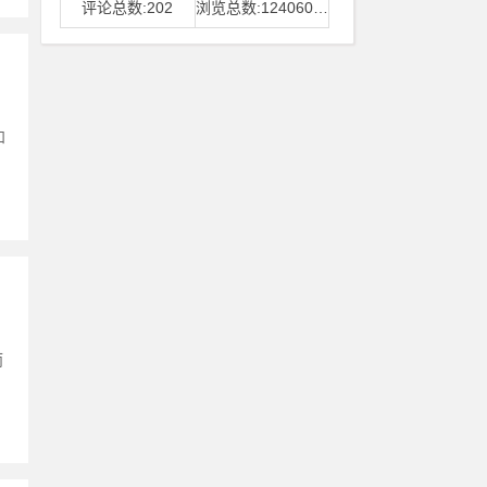
评论总数:202
浏览总数:12406006
和
而