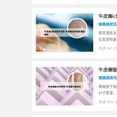
牛皮癣c
银屑病资讯
类风湿性关
实验室检查
阅读 441 
牛皮癣能
银屑病资讯
青椒是不是
对于荤菜，
阅读 404 