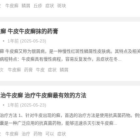
次
牛皮癣
鳞屑
丘疹
症状
斑块
癣 牛皮牛皮癣抹的药膏
•
1年前 (2025-05-23)
藓 牛皮癣又称为银屑病，是一种慢性红斑性鳞屑性皮肤病。其特点及相
病程特点：牛皮癣具有慢性病程，容易反复发作，且症状在冬...
 次
牛皮癣
药膏
牛皮
症状
鳞屑
治牛皮癣 治疗牛皮癣最有效的方法
•
1年前 (2025-05-23)
治疗方法 1、针对牛皮出现的癣，首选的治疗方法是使用抗真菌药物。例
囊是一种广泛应用的抗真菌药物，能够迅速杀灭引发牛皮癣...
次
牛皮癣
治疗
药物
可以
症状