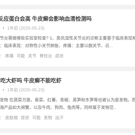
反应蛋白会高 牛皮癣会影响血清检测吗
•
1年前 (2025-05-23)
节炎需做哪些实验室检查? 1、类风湿性关节炎的诊断主要基于临床表现
：临床表现：对称性小关节肿胀、疼痛：主要以腕关节、近...
次
疼痛
可能
关节
脊柱炎
症状
吃大虾吗 牛皮癣不能吃虾
•
1年前 (2025-05-23)
发物 在蔬菜方面，香菜、红薯、青椒、莴笋和冬笋等也被认为是发物。
海产品如大闸蟹，以及牛肉、狗肉、兔肉等，同样属于发物范...
次
皮肤癌
症状
可能
发物
出汗