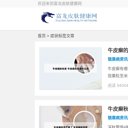
欢迎来到富龙皮肤健康网
首页
> 症状标签文章
牛皮癣的
银屑病资讯
牛皮癣有哪
现粟粒至米
阅读 9404
牛皮癣秋
银屑病资讯
深秋警惕4