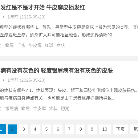
发红是不是才开始 牛皮癣皮损发红
•
1年前 (2025-05-23)
典型的症状有哪些 1、首先，寻常型牛皮癣是临床上最为常见的类型。其
丘疹或斑丘疹，逐渐扩大并可能相互融合，形成边界清晰的...
次
鳞屑
丘疹
牛皮癣
红斑
症状
病有没有灰色的 轻度银屑病有没有灰色的皮肤
•
1年前 (2025-05-23)
的症状有哪些? 1、症状表现：头皮、躯干和四肢伸侧部位出现皮肤损伤
能与疾病自身特点有关，也可能是由于患者瘙痒抓挠所导致...
次
银屑病
鳞屑
牛皮癣
症状
初期
1
2
3
4
5
6
7
8
9
10
下页