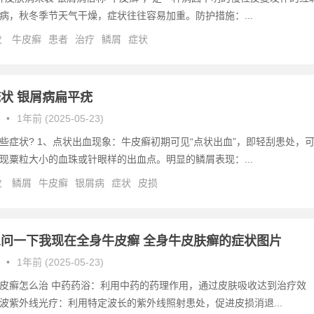
病，秋冬季节天气干燥，症状往往容易加重。防护措施：...
次
牛皮癣
患者
治疗
鳞屑
症状
状 银屑病扁平疣
•
1年前 (2025-05-23)
些症状? 1、点状出血现象：牛皮癣初期可见“点状出血”，即轻刮患处，
现粟粒大小的血珠或针眼样的出血点。明显的鳞屑表现：...
次
鳞屑
牛皮癣
银屑病
症状
皮损
问一下我现在全身牛皮癣 全身牛皮肤癣的症状图片
•
1年前 (2025-05-23)
皮癣怎么治 中药药浴：利用中药的药理作用，通过皮肤吸收达到治疗效
波紫外线光疗：利用特定波长的紫外线照射患处，促进皮损消退...