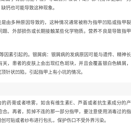
，缺钙也可能导致这种现象。
能是由多种原因导致的，这种情况通常被称为指甲凹陷或指甲
问题、外部损伤或长期接触某些化学物质。营养不良是导致指
癣等因素引起的。银屑病：银屑病的发病原因可能与遗传、精神
有关，患者的皮肤上会出现红色斑块，并且会覆盖银白色鳞屑
成顶针状凹陷，引起指甲上有小坑的情况。
合的药膏或者喷雾，如含有维生素E、芦荟或者抗生素成分的
愈合。再者，剪掉不连的那一部分指甲，要注意使用消毒过的
用创可贴或者纱布进行包扎，保护伤口不受外界污染。