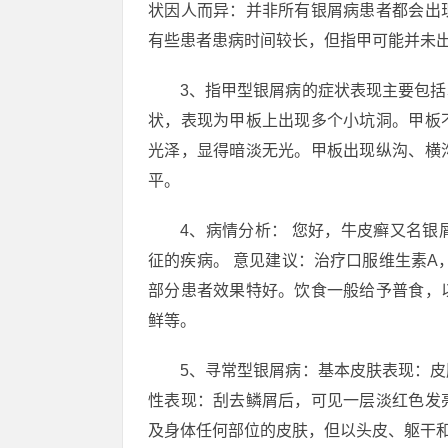
状因人而异：并非所有银屑病患者都会出
有些患者患病时间较长，但指甲可能并未
3、指甲型银屑病的症状表现主要包
状，表现为甲板上出现多个小坑洞。甲板
光泽，显得暗淡无光。甲板出现纵沟、横
平。
4、病情分析： 您好，牛皮癣又名
征的疾病。 意见建议：治疗口服维生素A，
部分患者效果特好。饮食一般给予普食，
鲜等。
5、寻常型银屑病：基本皮肤表现：
性表现：刮去鳞屑后，可见一层淡红色发
及身体任何部位的皮肤，但以头皮、躯干