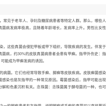
病，常见于老年人、孕妇及糖尿病患者等特定人群。那么，哪些
真菌病发病率极高，且随着年龄增长，发病率上升。男性比女
感染，这些真菌会侵犯甲板或甲下组织，导致疾病的发生。伴发
真菌病，约30%的皮肤真菌病患者会患有甲癣。指甲外伤史：
，可能成为甲癣发病的诱因。
见的病菌。它们也经常导致手癣、脚癣等皮肤疾病。皮肤癣菌感
菌感染也是灰指甲的一种常见原因。霉菌感染后，指甲可能出
分解和色素沉积有关。念珠菌：念珠菌属于酵母菌的一种，也
分之一的脚癣患者有灰指甲，说明脚癣或手癣的真菌可以直接蔓