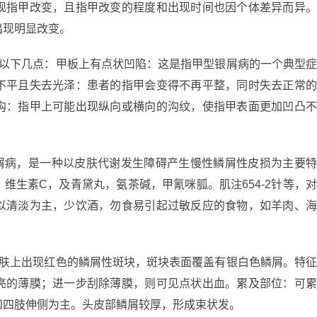
现指甲改变，且指甲改变的程度和出现时间也因个体差异而异
出现明显改变。
括以下几点：甲板上有点状凹陷：这是指甲型银屑病的一个典型
不平且失去光泽：患者的指甲会变得不再平整，同时失去正常
沟：指甲上可能出现纵向或横向的沟纹，使指甲表面更加凹凸
银屑病，是一种以皮肤代谢发生障碍产生慢性鳞屑性皮损为主要
维生素C，及青黛丸，氨茶碱，甲氰咪胍。肌注654-2针等，
以清淡为主，少饮酒，勿食易引起过敏反应的食物，如羊肉、
皮肤上出现红色的鳞屑性斑块，斑块表面覆盖有银白色鳞屑。特
亮的薄膜；进一步刮除薄膜，则可见点状出血。累及部位：可
和四肢伸侧为主。头皮部鳞屑较厚，形成束状发。