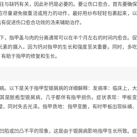
往往与缺钙有关，因此补钙是必要的。要让伤口愈合，首先要确
应尽量避免做重活或用力的动作，最好用纱布轻轻包裹起来，
具有促进伤口愈合功效的汤来辅助治疗。
况下，指甲盖与肉的分离通常可以在半个月左右的时间内愈合。
元素的摄入，因为钙对指甲的生长和强度至关重要。同时，多
，有助于指甲的修复和生长。
屑病。以下是关于指甲型银屑病的详细解释：发病率：临床上，
尤其是脓疱型银屑病，几乎都伴有指甲损伤。症状表现：甲板
整，同时失去光泽。指甲质地：指甲变脆，有时甲板出现纵嵴
、凹陷或凹凸不平的现象，这是由于银屑病影响指甲生长所致。