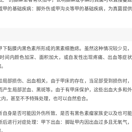
或甲的基础疾病：脚外伤或甲沟炎等甲的基础疾病，为真菌提
甲下黏膜内黑色素所形成的黑素细胞痣。虽然这种情况较少见
时间内颜色加深、面积加大，或自发性出现疼痛、出血等症
瘤。
和局部损伤、出血相关，由于甲床的存在，当足部受到损伤时
而产生局部淤血、黑斑等。由于有甲床保护，这些出血大多和
之内，甚至不予特殊处理，也可以自然愈合。
断自身是否可能因外伤所致、是否有黑色素瘤家族史以及也可
断后进行对症处理：甲下出血：脚趾甲内因出血过多且无氧气
黑。