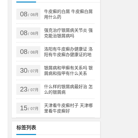
有
甲
牛皮癣的白屑 牛皮癣白屑
08
08月
/
用什么药
强克治疗银屑病关节炎 强
08
08月
/
克能治银屑病吗
有
皮
洛阳有牛皮癣办健康证 洛
08
08月
/
阳有牛皮癣办健康证的地
方吗
银屑病和甲癣有关系吗 银
30
07月
/
屑病和指甲有什么关系
什么样的银屑病最好治 怎
23
07月
/
么的银屑病
天津看牛皮癣村子 天津哪
15
07月
/
里看牛皮癣好
标签列表