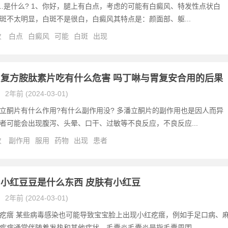
..是什么? 1、你好，腿上有白点，考虑的可能有白癜风、特发性点状白
斑不太明显，白斑不是很白，白癜风其特点是：颜面部、躯...
次
白点
白癜风
可能
白斑
出现
复方胺肽素片吃有什么危害 吗丁啉与胃复安合用的后果
2年前 (2024-03-01)
立酮片有什么作用?有什么副作用没? 多潘立酮片的副作用也是因人而异
者可能会出现腹泻、头晕、口干、过敏等不良反应，不良反应...
次
副作用
服用
药物
出现
患者
小红豆豆是什么东西 皮肤有小红豆
2年前 (2024-03-01)
疙瘩 某些病毒感染也可能导致宝宝脸上出现小红疙瘩，例如手足口病、
疾病通常伴随着发热和其他症状。毛囊炎毛囊炎是指毛囊周围...