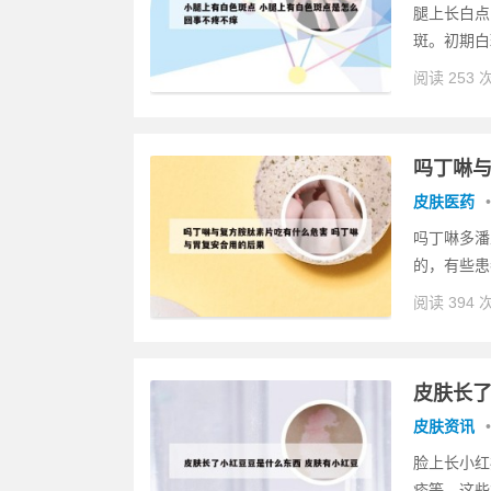
腿上长白点
斑。初期白
阅读 253 
吗丁啉与
皮肤医药
•
吗丁啉多潘
的，有些患
阅读 394 
皮肤长了
皮肤资讯
•
脸上长小红
疹等。这些