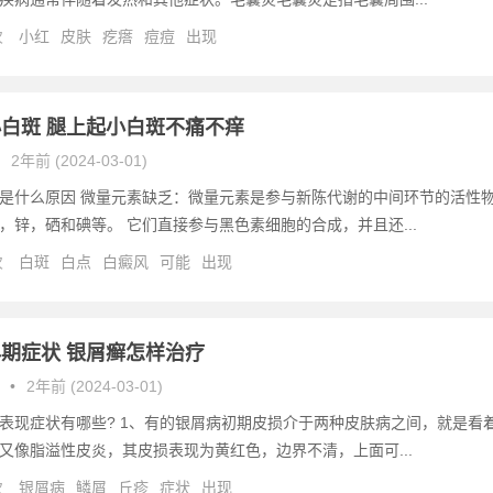
次
小红
皮肤
疙瘩
痘痘
出现
白斑 腿上起小白斑不痛不痒
2年前 (2024-03-01)
是什么原因 微量元素缺乏：微量元素是参与新陈代谢的中间环节的活性
，锌，硒和碘等。 它们直接参与黑色素细胞的合成，并且还...
次
白斑
白点
白癜风
可能
出现
期症状 银屑癣怎样治疗
•
2年前 (2024-03-01)
表现症状有哪些? 1、有的银屑病初期皮损介于两种皮肤病之间，就是看
又像脂溢性皮炎，其皮损表现为黄红色，边界不清，上面可...
次
银屑病
鳞屑
丘疹
症状
出现