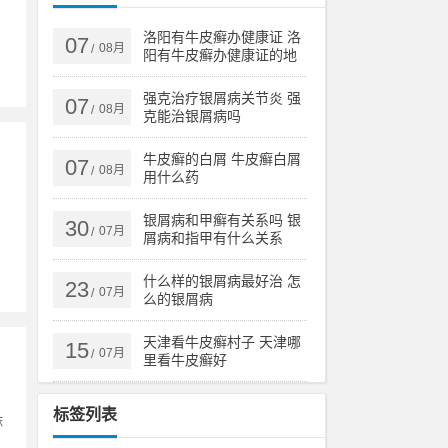
洛阳有牛皮癣办健康证 洛
07
08月
/
阳有牛皮癣办健康证的地
方吗
强克治疗银屑病关节炎 强
07
08月
/
克能治银屑病吗
牛皮癣的白屑 牛皮癣白屑
07
08月
/
用什么药
银屑病和甲癣有关系吗 银
30
07月
/
屑病和指甲有什么关系
什么样的银屑病最好治 怎
23
07月
/
么的银屑病
天津看牛皮癣村子 天津哪
15
07月
/
里看牛皮癣好
标签列表
麻