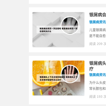
银屑病会
银屑病资讯
儿童银屑病
是不能自愈
阅读 209 
银屑病头
疗
银屑病资讯
为什么头皮
常长脓包和
阅读 193 