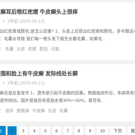
癣耳后根红疙瘩 牛皮癣头上很痒
•
1年前 (2025-05-12)
出红疙瘩或脓包,是怎么回事? 1、头皮上总冒出红疙瘩和脓包，多半跟这
：毛囊炎导致 我们每一根头发下面生长着毛囊，如果毛...
次
毛囊
头皮
疙瘩
脓包
可能
围和脸上有牛皮癣 发际线处长藓
•
1年前 (2025-05-11)
癣总是反复发作 1、遗传是引起牛皮癣的因素。根据临床所见，本病常有
遗传倾向。国外曾报告有家族史者30%～50%，甚至有...
次
湿疹
银屑病
牛皮癣
头皮
毛囊
1
2
3
4
5
6
7
8
9
10
下页