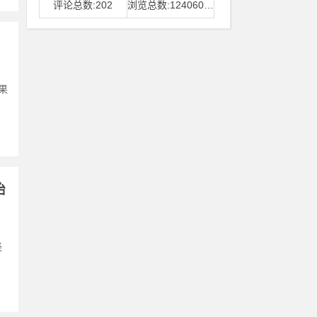
评论总数:202
浏览总数:12406006
果
治
经