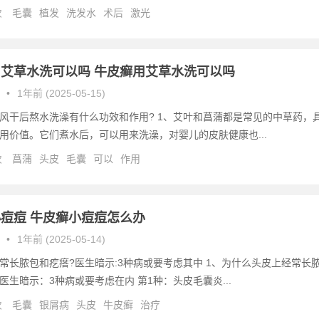
次
毛囊
植发
洗发水
术后
激光
艾草水洗可以吗 牛皮癣用艾草水洗可以吗
•
1年前 (2025-05-15)
风干后熬水洗澡有什么功效和作用? 1、艾叶和菖蒲都是常见的中草药，
用价值。它们煮水后，可以用来洗澡，对婴儿的皮肤健康也...
次
菖蒲
头皮
毛囊
可以
作用
痘痘 牛皮癣小痘痘怎么办
•
1年前 (2025-05-14)
常长脓包和疙瘩?医生暗示:3种病或要考虑其中 1、为什么头皮上经常长
医生暗示：3种病或要考虑在内 第1种：头皮毛囊炎...
次
毛囊
银屑病
头皮
牛皮癣
治疗