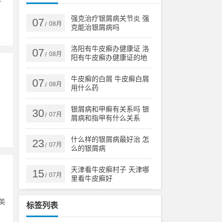
强克治疗银屑病关节炎 强
07
08月
/
克能治银屑病吗
洛阳有牛皮癣办健康证 洛
07
08月
/
阳有牛皮癣办健康证的地
方吗
牛皮癣的白屑 牛皮癣白屑
07
08月
/
用什么药
，
银屑病和甲癣有关系吗 银
30
07月
/
屑病和指甲有什么关系
什么样的银屑病最好治 怎
23
07月
/
么的银屑病
天津看牛皮癣村子 天津哪
15
07月
/
里看牛皮癣好
美
标签列表