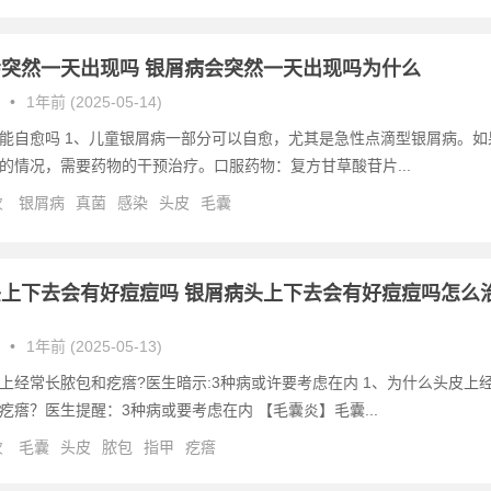
突然一天出现吗 银屑病会突然一天出现吗为什么
•
1年前 (2025-05-14)
能自愈吗 1、儿童银屑病一部分可以自愈，尤其是急性点滴型银屑病。如
的情况，需要药物的干预治疗。口服药物：复方甘草酸苷片...
次
银屑病
真菌
感染
头皮
毛囊
上下去会有好痘痘吗 银屑病头上下去会有好痘痘吗怎么
•
1年前 (2025-05-13)
上经常长脓包和疙瘩?医生暗示:3种病或许要考虑在内 1、为什么头皮上
疙瘩？医生提醒：3种病或要考虑在内 【毛囊炎】毛囊...
次
毛囊
头皮
脓包
指甲
疙瘩