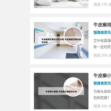
阅读 175 
牛皮癣用
银屑病资讯
艾叶和菖蒲
有一定的药
阅读 204 
牛皮癣小
银屑病资讯
为啥头皮经
包和疙瘩？
阅读 209 