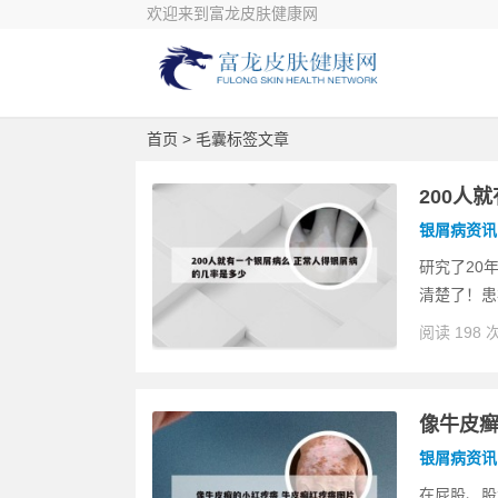
欢迎来到富龙皮肤健康网
首页
> 毛囊标签文章
200人
银屑病资讯
研究了20
清楚了！患
阅读 198 
像牛皮癣
银屑病资讯
在屁股、股