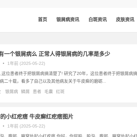
首页
银屑病资讯
白斑资讯
皮肤资讯
就有一个银屑病么 正常人得银屑病的几率是多少
•
1年前 (2025-05-22)
年,这位患者终于把银屑病搞清楚了! 研究了20年，这位患者终于把银屑病
病二十载，看多了自己以及其他病友关于牛皮癣的磨砺...
次
银屑病
鳞屑
患者
毛囊
红斑
的小红疙瘩 牛皮癣红疙瘩图片
•
1年前 (2025-05-22)
沟、腹部、腋窝处起小红疙瘩 你好，你屁股、股沟、腹部、腋窝处起小