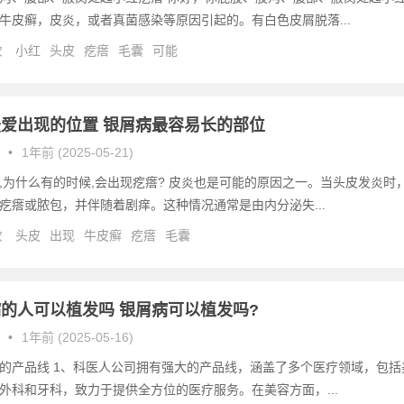
牛皮癣，皮炎，或者真菌感染等原因引起的。有白色皮屑脱落...
次
小红
头皮
疙瘩
毛囊
可能
爱出现的位置 银屑病最容易长的部位
•
1年前 (2025-05-21)
,为什么有的时候,会出现疙瘩? 皮炎也是可能的原因之一。当头皮发炎时
疙瘩或脓包，并伴随着剧痒。这种情况通常是由内分泌失...
次
头皮
出现
牛皮癣
疙瘩
毛囊
的人可以植发吗 银屑病可以植发吗?
•
1年前 (2025-05-16)
的产品线 1、科医人公司拥有强大的产品线，涵盖了多个医疗领域，包括
外科和牙科，致力于提供全方位的医疗服务。在美容方面，...