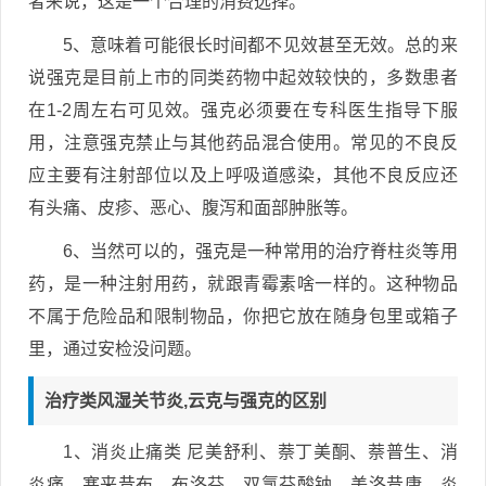
者来说，这是一个合理的消费选择。
5、意味着可能很长时间都不见效甚至无效。总的来
说强克是目前上市的同类药物中起效较快的，多数患者
在1-2周左右可见效。强克必须要在专科医生指导下服
用，注意强克禁止与其他药品混合使用。常见的不良反
应主要有注射部位以及上呼吸道感染，其他不良反应还
有头痛、皮疹、恶心、腹泻和面部肿胀等。
6、当然可以的，强克是一种常用的治疗脊柱炎等用
药，是一种注射用药，就跟青霉素啥一样的。这种物品
不属于危险品和限制物品，你把它放在随身包里或箱子
里，通过安检没问题。
治疗类风湿关节炎,云克与强克的区别
1、消炎止痛类 尼美舒利、萘丁美酮、萘普生、消
炎痛、塞来昔布、布洛芬、双氯芬酸钠、美洛昔康、炎