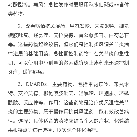
考酚酯等。痛风：急性发作时要服用秋水仙碱或非甾体
类药物。
2、改善病情抗风湿药：甲氨蝶呤、来氟米特、柳氮
磺胺吡啶、羟氯喹、艾拉莫德、雷公藤多苷、白芍总苷
等。这些药物起效较慢，但它们是控制类风湿关节炎病
情进展的基础用药。急性期控制药物：在关节炎的急性
期，可以使用中小剂量的激素或抗炎止疼药来迅速控制
炎症，缓解疼痛。
3、DMARDs：主要药物：包括甲氨蝶呤、来氟米
特、艾拉莫德、柳氮磺胺吡啶、羟氯喹、环孢素、环磷
酰胺、反应停等。作用：这些药物是治疗类风湿性关节
炎的主要药物，属于慢作用抗类风湿药，能有效改善病
情。选择：具体适合的药物应结合个人的症状、化验结
果和特点等进行选择，以实现个体化治疗。