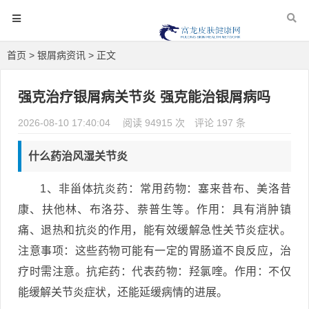
首页
>
银屑病资讯
> 正文
强克治疗银屑病关节炎 强克能治银屑病吗
2026-08-10 17:40:04
阅读 94915 次
评论 197 条
什么药治风湿关节炎
1、非甾体抗炎药：常用药物：塞来昔布、美洛昔
康、扶他林、布洛芬、萘普生等。作用：具有消肿镇
痛、退热和抗炎的作用，能有效缓解急性关节炎症状。
注意事项：这些药物可能有一定的胃肠道不良反应，治
疗时需注意。抗疟药：代表药物：羟氯喹。作用：不仅
能缓解关节炎症状，还能延缓病情的进展。