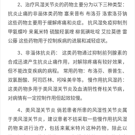
2、治疗风湿关节炎的药物主要分为以下三种类型：
抗炎止痛的非甾体类药物 塞来昔布 布洛芬 洛索洛芬钠
这些药物主要用于缓解疼痛和炎症。 抗风湿免疫抑制剂
甲氨蝶呤 来氟米特 硫酸羟氯喹 柳氮磺吡啶 艾拉莫德 雷
公藤 这些药物用于控制疾病的进展和减轻症状。
3、非淄体抗炎药： 这类药物通过抑制前列腺素的
合成迅速产生抗炎止痛作用，对解除疼痛有较好效果，
但不能改变疾病的病程。 常用药物：布洛芬、萘普生、
双氯酚酸、阿司匹林、吲哚美辛等。 慢作用抗风湿药：
这类药物多用于类风湿关节炎及血清阴性脊柱关节病，
对病情有一定控制作用但起效较慢。
4、类风湿关节炎 倘若患者所患的风湿性关节炎属
于类风湿关节炎，建议患者不妨采取一些慢作用抗风湿
药物来进行治疗，包括来氟米特片这种药物，除此以