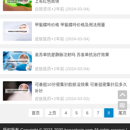
上有红色斑块
白斑资讯
•
2年前 (2024-03-04)
甲氨蝶呤价格 甲氨蝶呤价格及用法用量
皮肤医药
•
2年前 (2024-03-04)
金苏单抗是静脉注射吗 苏金单抗治疗效果
皮肤医药
•
2年前 (2024-03-04)
可善挺10针密集针脸部没效果 可善挺密集针后多久
补针
皮肤医药
•
2年前 (2024-03-02)
首页
上页
4
5
6
7
8
尾页
版权所有 Copyright © 2023-2030 henanlvxin.com All rights reserve |