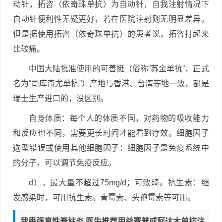
动针，拓咨（依奇珠单抗）为自动针，自我注射情况下
自动针便利性无疑更好，若在医院注射则无明显差异。
但是据使用拓咨（依奇珠单抗）的患者说，拓咨打起来
比较痛。
中国大陆批准使用的可善挺（俗称“苏金单抗”，正式
名为“司库奇尤单抗”）产地与香港、台湾等地一致，都是
瑞士生产进口的，没区别。
自身体质：每个人的体质不同，对药物的吸收能力
和反应也不同，需要更长时间才能看到疗效。细胞因子
选型错误或使用其他细胞因子：细胞因子是免疫系统中
的分子，可以调节免疫反应。
d），最大量不超过75mg/d；可致畸。抗生素：继
发感染时，可用抗生素。青霉素、头孢霉素等可用。
我患强直性脊柱炎,医生推荐用益赛普或阿达木单抗注