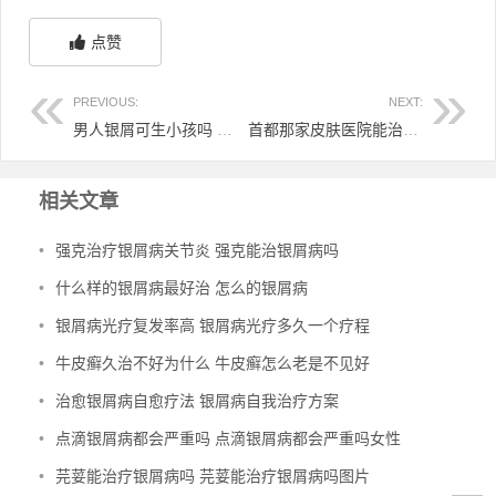
点赞
PREVIOUS:
NEXT:
男人银屑可生小孩吗 男士有银屑病可以备孕吗
首都那家皮肤医院能治掌跖脓疱病 掌跖脓疱病哪里看得好
相关文章
•
强克治疗银屑病关节炎 强克能治银屑病吗
•
什么样的银屑病最好治 怎么的银屑病
•
银屑病光疗复发率高 银屑病光疗多久一个疗程
•
牛皮癣久治不好为什么 牛皮癣怎么老是不见好
•
治愈银屑病自愈疗法 银屑病自我治疗方案
•
点滴银屑病都会严重吗 点滴银屑病都会严重吗女性
•
芫荽能治疗银屑病吗 芫荽能治疗银屑病吗图片