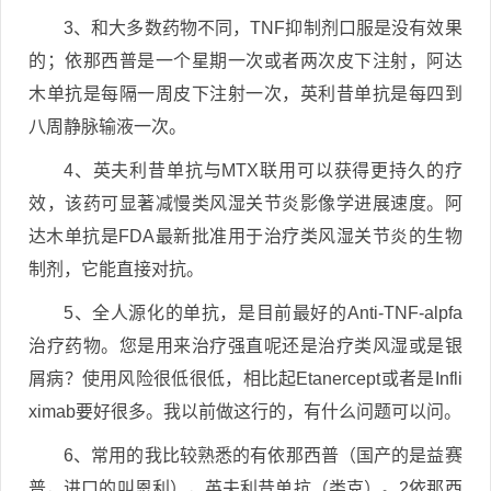
3、和大多数药物不同，TNF抑制剂口服是没有效果
的；依那西普是一个星期一次或者两次皮下注射，阿达
木单抗是每隔一周皮下注射一次，英利昔单抗是每四到
八周静脉输液一次。
4、英夫利昔单抗与MTX联用可以获得更持久的疗
效，该药可显著减慢类风湿关节炎影像学进展速度。阿
达木单抗是FDA最新批准用于治疗类风湿关节炎的生物
制剂，它能直接对抗。
5、全人源化的单抗，是目前最好的Anti-TNF-alpfa
治疗药物。您是用来治疗强直呢还是治疗类风湿或是银
屑病？使用风险很低很低，相比起Etanercept或者是Infli
ximab要好很多。我以前做这行的，有什么问题可以问。
6、常用的我比较熟悉的有依那西普（国产的是益赛
普，进口的叫恩利），英夫利昔单抗（类克）。2依那西