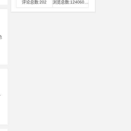
评论总数:202
浏览总数:12406006
色
了