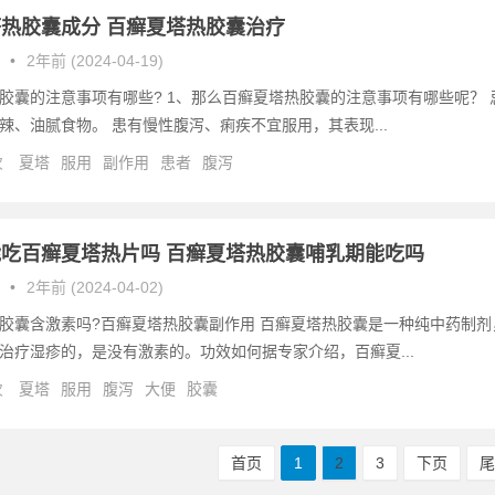
热胶囊成分 百癣夏塔热胶囊治疗
•
2年前 (2024-04-19)
胶囊的注意事项有哪些? 1、那么百癣夏塔热胶囊的注意事项有哪些呢？ 
辣、油腻食物。 患有慢性腹泻、痢疾不宜服用，其表现...
次
夏塔
服用
副作用
患者
腹泻
吃百癣夏塔热片吗 百癣夏塔热胶囊哺乳期能吃吗
•
2年前 (2024-04-02)
胶囊含激素吗?百癣夏塔热胶囊副作用 百癣夏塔热胶囊是一种纯中药制剂
治疗湿疹的，是没有激素的。功效如何据专家介绍，百癣夏...
次
夏塔
服用
腹泻
大便
胶囊
首页
1
2
3
下页