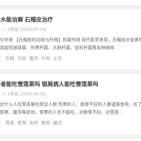
水能治癣 石榴皮治疗
•
2年前 (2024-07-29)
与作用 【石榴皮的功效与作用】抗菌作用 现代医学发现，石榴皮对金黄
溶血性链球菌、伤寒杆菌、大肠杆菌、变形杆菌等各种痢疾...
次
石榴
功效
腹泻
作用
止泻
者能吃雪莲果吗 银屑病人能吃雪莲果吗
•
2年前 (2024-04-25)
合什么人吃雪莲果的禁忌人群 性寒的人，肠胃不好的人要谨慎食用，吃
胃寒，腹泻等症状。胃寒的人也不能吃，对肠胃不好。对雪莲...
次
雪莲
胃寒
食用
脾胃
腹泻