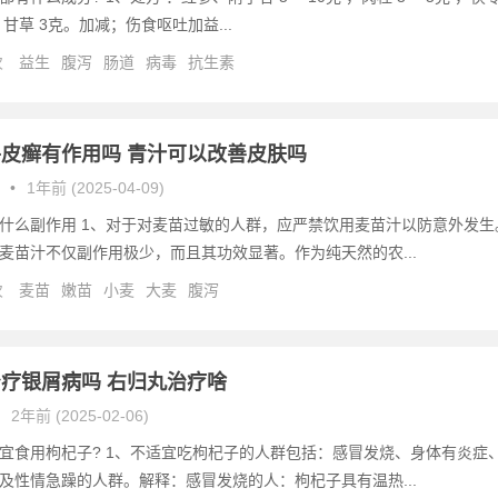
 ，甘草 3克。加减；伤食呕吐加益...
次
益生
腹泻
肠道
病毒
抗生素
皮癣有作用吗 青汁可以改善皮肤吗
•
1年前 (2025-04-09)
什么副作用 1、对于对麦苗过敏的人群，应严禁饮用麦苗汁以防意外发生
麦苗汁不仅副作用极少，而且其功效显著。作为纯天然的农...
次
麦苗
嫩苗
小麦
大麦
腹泻
疗银屑病吗 右归丸治疗啥
2年前 (2025-02-06)
宜食用枸杞子? 1、不适宜吃枸杞子的人群包括：感冒发烧、身体有炎症
及性情急躁的人群。解释：感冒发烧的人：枸杞子具有温热...