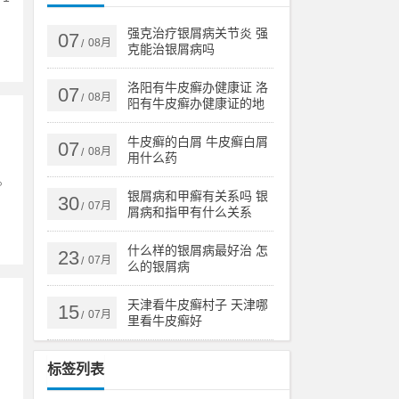
强克治疗银屑病关节炎 强
07
08月
/
克能治银屑病吗
洛阳有牛皮癣办健康证 洛
07
08月
/
阳有牛皮癣办健康证的地
方吗
牛皮癣的白屑 牛皮癣白屑
07
08月
/
用什么药
。
银屑病和甲癣有关系吗 银
30
07月
/
屑病和指甲有什么关系
什么样的银屑病最好治 怎
23
07月
/
么的银屑病
天津看牛皮癣村子 天津哪
15
07月
/
里看牛皮癣好
、
标签列表