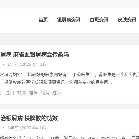
首页
银屑病资讯
白斑资讯
皮肤资讯
屑病 麻雀血银屑病会传染吗
•
1年前 (2025-04-24)
常识网站? 1、比较好的医学网站有： 丁香医生：丁香医生是一个知名的
，提供权威的医学知识和健康资讯。它拥有专业的医生团...
次
肛门
鸡胸
猫咪
腹泻
红肿
治银屑病 扶脾散的功效
•
1年前 (2025-04-10)
有什么成分? 1、处方 ：红参、附子各 5～ 10克 ，肉桂 3～ 5克 ，茯苓