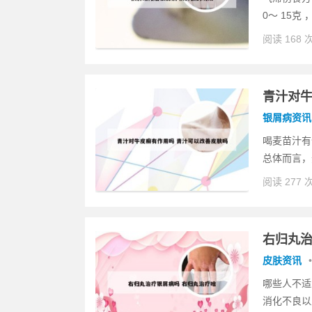
0～ 15克
阅读 168 
青汁对牛
银屑病资讯
喝麦苗汁有
总体而言，
阅读 277 
右归丸治
皮肤资讯
•
哪些人不适
消化不良以