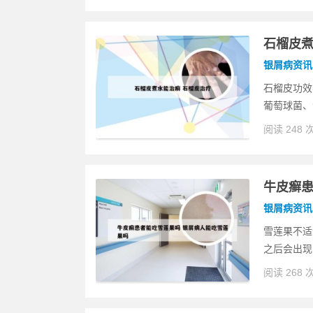
石榴皮煮
银屑病资讯
石榴皮功效
葡萄球菌、
阅读 248 
牛皮癣患
银屑病资讯
雪莲果不适
之后会出现
阅读 268 