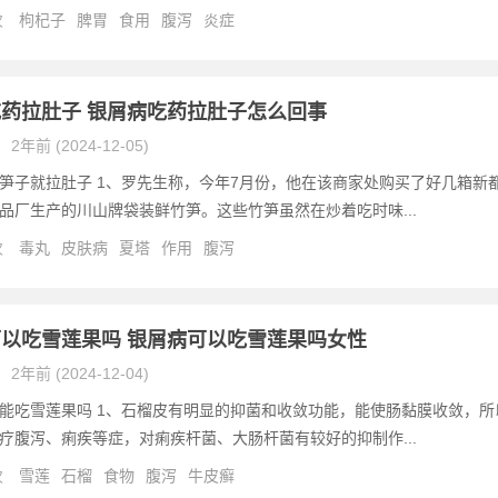
次
枸杞子
脾胃
食用
腹泻
炎症
药拉肚子 银屑病吃药拉肚子怎么回事
2年前 (2024-12-05)
笋子就拉肚子 1、罗先生称，今年7月份，他在该商家处购买了好几箱新
品厂生产的川山牌袋装鲜竹笋。这些竹笋虽然在炒着吃时味...
次
毒丸
皮肤病
夏塔
作用
腹泻
以吃雪莲果吗 银屑病可以吃雪莲果吗女性
2年前 (2024-12-04)
能吃雪莲果吗 1、石榴皮有明显的抑菌和收敛功能，能使肠黏膜收敛，所
疗腹泻、痢疾等症，对痢疾杆菌、大肠杆菌有较好的抑制作...
次
雪莲
石榴
食物
腹泻
牛皮癣