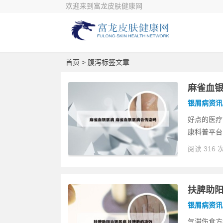
欢迎来到富龙皮肤健康网
首页
> 腹泻标签文章
麻雀血银
银屑病资讯
好点的医疗
康科普平台
阅读 316 
扶脾助阳
银屑病资讯
气滞伤食方都