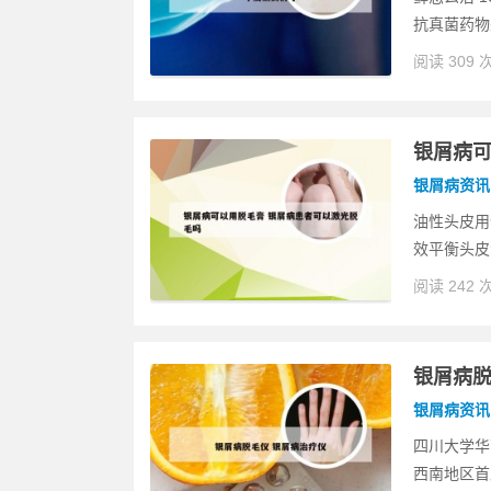
抗真菌药物
阅读 309 
银屑病可
银屑病资讯
油性头皮用
效平衡头皮
阅读 242 
银屑病脱
银屑病资讯
四川大学华
西南地区首