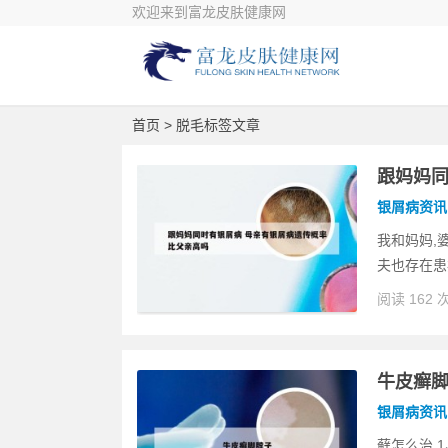
欢迎来到富龙皮肤健康网
首页
> 脱毛标签文章
跟妈妈同
银屑病资讯
我和妈妈,
夫也存在患
阅读 162 
牛皮癣
银屑病资讯
藓怎么治 