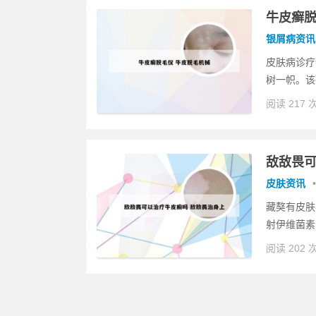
牛皮癣脱
银屑病资讯
皮肤病诊疗
树一帜。该
阅读 217 
敌敌畏可
皮肤资讯
•
藏獒有皮肤
射伊维菌素
阅读 202 