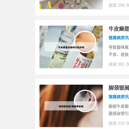
阅读 206 
牛皮癣
银屑病资讯
导致猫咪尾
不良、皮肤
阅读 301 
脚颈银屑
银屑病资讯
脚部牛皮癣
菌感染常引
阅读 233 