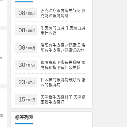
强克治疗银屑病关节炎 强
08
08月
/
克能治银屑病吗
牛皮癣的白屑 牛皮癣白屑
08
08月
/
用什么药
洛阳有牛皮癣办健康证 洛
08
08月
/
阳有牛皮癣办健康证的地
方吗
有
银屑病和甲癣有关系吗 银
30
07月
/
屑病和指甲有什么关系
什么样的银屑病最好治 怎
23
07月
/
么的银屑病
天津看牛皮癣村子 天津哪
15
07月
/
里看牛皮癣好
国
标签列表