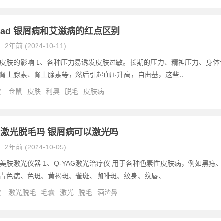
ad 银屑病和艾滋病的红点区别
2年前 (2024-10-11)
皮肤的影响 1、各种压力易诱发皮肤过敏。长期的压力、精神压力、身体
肾上腺素、肾上腺素等，然后引起血压升高，自由基，这些...
次
仓鼠
皮肤
利奥
脱毛
皮肤病
激光脱毛吗 银屑病可以激光吗
2年前 (2024-10-05)
美肤激光仪器 1、Q-YAG激光治疗仪 用于各种色素性皮肤病，例如黑痣
青色痣、色斑、黄褐斑、雀斑、咖啡斑、纹身、纹唇、...
次
激光脱毛
毛囊
激光
脱毛
酒渣鼻