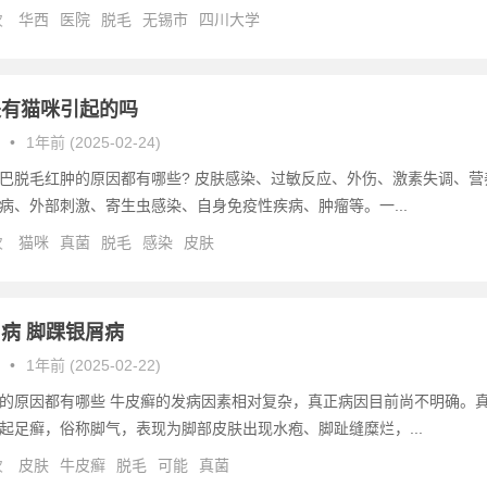
次
华西
医院
脱毛
无锡市
四川大学
是有猫咪引起的吗
•
1年前 (2025-02-24)
巴脱毛红肿的原因都有哪些? 皮肤感染、过敏反应、外伤、激素失调、营
病、外部刺激、寄生虫感染、自身免疫性疾病、肿瘤等。一...
次
猫咪
真菌
脱毛
感染
皮肤
病 脚踝银屑病
•
1年前 (2025-02-22)
的原因都有哪些 牛皮癣的发病因素相对复杂，真正病因目前尚不明确。
起足癣，俗称脚气，表现为脚部皮肤出现水疱、脚趾缝糜烂，...
次
皮肤
牛皮癣
脱毛
可能
真菌