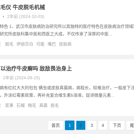
毛仪 牛皮脱毛机械
•
2年前 (2024-10-03)
特色 1、武汉市皮肤病防治研究所以其独特的医疗特色在皮肤病治疗领域
研究所皮肤科集中医和西医之大成，不仅传承了深厚的中医...
次
脱毛
伊丽莎白
可能
嘴巴
皮肤病
以治疗牛皮癣吗 敌敌畏治身上
2年前 (2024-09-25)
病有红红大大的包包 螨虫或皮肤真菌病，病程长，较难治疗，一般皮下
，外涂红霉素软膏，再补充复合维生素b溶液，促进微量元素...
次
浆果
石榴
梅花
真菌
脱毛
首页
1
2
3
4
下页