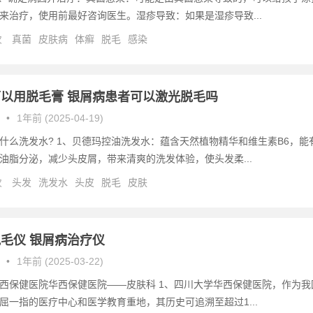
来治疗，使用前最好咨询医生。湿疹导致：如果是湿疹导致...
次
真菌
皮肤病
体癣
脱毛
感染
以用脱毛膏 银屑病患者可以激光脱毛吗
•
1年前 (2025-04-19)
什么洗发水? 1、贝德玛控油洗发水：蕴含天然植物精华和维生素B6，能
油脂分泌，减少头皮屑，带来清爽的洗发体验，使头发柔...
次
头发
洗发水
头皮
脱毛
皮肤
毛仪 银屑病治疗仪
•
1年前 (2025-03-22)
西保健医院华西保健医院——皮肤科 1、四川大学华西保健医院，作为我
屈一指的医疗中心和医学教育重地，其历史可追溯至超过1...