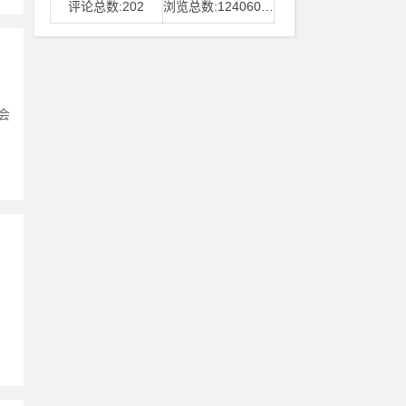
评论总数:202
浏览总数:12406006
会
、