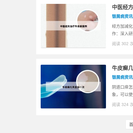
中医经
银屑病资讯
经方加减化
作：深入研
阅读 302 
牛皮癣
银屑病资讯
阴道口痒怎
象，可以使
阅读 324 