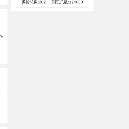
评论总数:202
浏览总数:12406006
在
矿