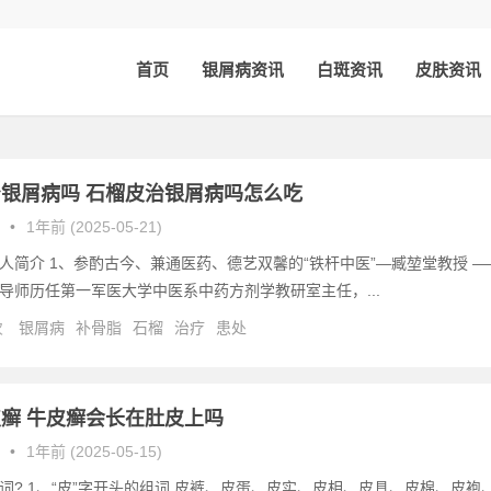
首页
银屑病资讯
白斑资讯
皮肤资讯
银屑病吗 石榴皮治银屑病吗怎么吃
•
1年前 (2025-05-21)
人简介 1、参酌古今、兼通医药、德艺双馨的“铁杆中医”—臧堃堂教授 —
导师历任第一军医大学中医系中药方剂学教研室主任，...
次
银屑病
补骨脂
石榴
治疗
患处
癣 牛皮癣会长在肚皮上吗
•
1年前 (2025-05-15)
词? 1、“皮”字开头的组词 皮裤、皮蛋、皮实、皮相、皮具、皮棉、皮袍