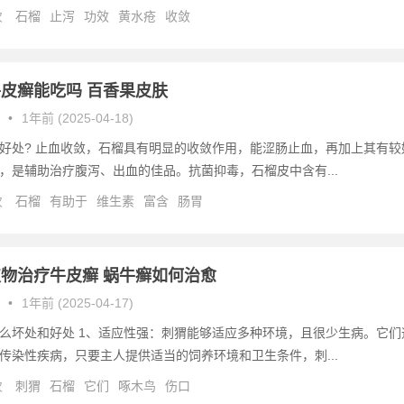
次
石榴
止泻
功效
黄水疮
收敛
皮癣能吃吗 百香果皮肤
•
1年前 (2025-04-18)
好处? 止血收敛，石榴具有明显的收敛作用，能涩肠止血，再加上其有较
，是辅助治疗腹泻、出血的佳品。抗菌抑毒，石榴皮中含有...
次
石榴
有助于
维生素
富含
肠胃
物治疗牛皮癣 蜗牛癣如何治愈
•
1年前 (2025-04-17)
么坏处和好处 1、适应性强：刺猬能够适应多种环境，且很少生病。它们
传染性疾病，只要主人提供适当的饲养环境和卫生条件，刺...
次
刺猬
石榴
它们
啄木鸟
伤口