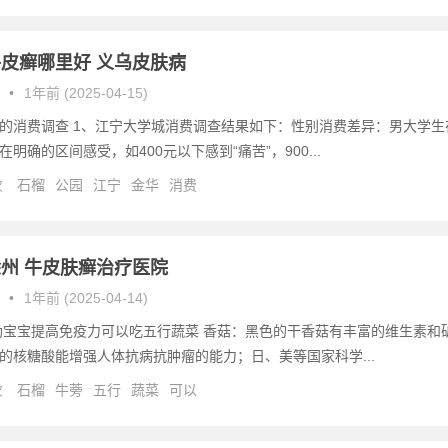
皮癣哪里好 义乌皮肤病
•
1年前 (2025-04-15)
的消费调查 1、江宁大学城消费调查结果如下：性别消费差异：男大学生
明确的区间感受，如400元以下感到“痛苦”，900...
次
石榴
公园
江宁
金华
消费
州 牛皮肤癣治疗医院
•
1年前 (2025-04-14)
助宝宝提高免疫力可以吃五行蔬菜 香菇：黑色的干香菇有丰富的维生素和
的核糖酸能增强人体抗病抗肿瘤的能力；日、美等国家科学...
次
石榴
牛蒡
五行
蔬菜
可以