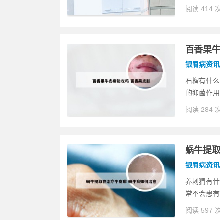
阅读 414 
百香果牛
银屑病资讯
石榴有什么
的抑菌作用
阅读 284 
蜗牛提取
银屑病资讯
养刺猬有什
常不会患有
阅读 597 