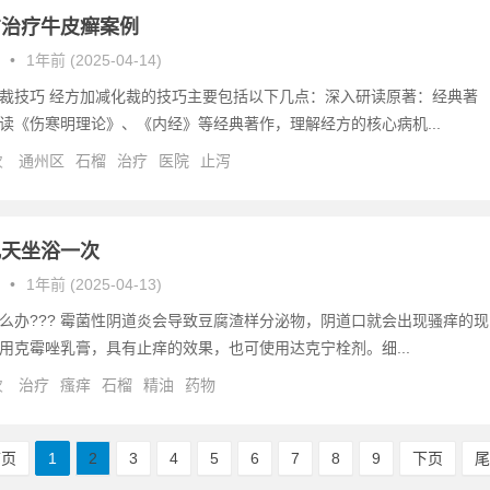
方治疗牛皮癣案例
•
1年前 (2025-04-14)
裁技巧 经方加减化裁的技巧主要包括以下几点：深入研读原著：经典著
读《伤寒明理论》、《内经》等经典著作，理解经方的核心病机...
次
通州区
石榴
治疗
医院
止泻
几天坐浴一次
•
1年前 (2025-04-13)
么办??? 霉菌性阴道炎会导致豆腐渣样分泌物，阴道口就会出现骚痒的现
用克霉唑乳膏，具有止痒的效果，也可使用达克宁栓剂。细...
次
治疗
瘙痒
石榴
精油
药物
首页
1
2
3
4
5
6
7
8
9
下页