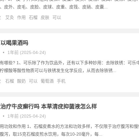
、皮外、皮毛、皮脸、皮球、皮重、皮筏、皮硝、皮囊...
次
艾灸
作用
石榴
皮肤
可以
可以喝果酒吗
•
1年前 (2025-04-24)
有哪些? 1、可乐除了作为饮品外，还有以下多种妙用：去除铁锈：可乐
柠檬酸等酸性物质可以与铁锈发生化学反应，从而去除铁锈...
次
石榴
酸奶
可以
葡萄酒
手机
治疗牛皮癣行吗 本草清疣抑菌液怎么样
•
1年前 (2025-04-24)
用功效和作用 1、石榴皮煮水的方法和功效多样，不仅限于治疗腹泻和慢
泻，取15克石榴皮煎水饮用，每次10-20毫升，每...