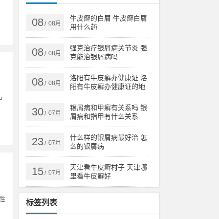
牛皮癣的白屑 牛皮癣白屑
08
08月
/
用什么药
强克治疗银屑病关节炎 强
08
08月
/
克能治银屑病吗
洛阳有牛皮癣办健康证 洛
08
08月
/
阳有牛皮癣办健康证的地
方吗
中
银屑病和甲癣有关系吗 银
30
07月
/
屑病和指甲有什么关系
什么样的银屑病最好治 怎
23
07月
/
么的银屑病
天津看牛皮癣村子 天津哪
15
07月
/
里看牛皮癣好
性
标签列表