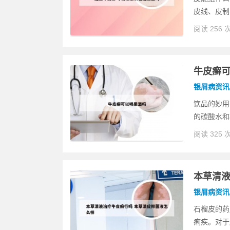
皮线、皮制
阅读 256 
牛皮癣
银屑病资讯
饮品的妙用
的碳酸水和
阅读 325 
本草清液
银屑病资讯
石榴皮的药
痢疾。对于腹