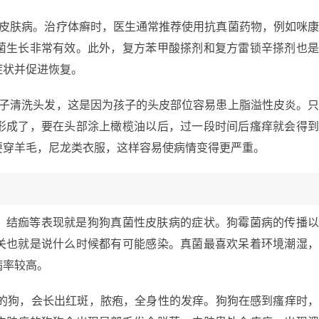
见皮肤病。治疗体癣时，医生通常推荐使用抗真菌药物，例如咪
菌生长非常有效。此外，复方苯甲酸搽剂和复方雷锁辛搽剂也
症状并促进恢复。
孩子清洗头发，这是因为孩子的头皮部位容易患上脂溢性皮炎。
形成了，要在头部涂上橄榄油以后，过一段时间后瘙痒就会得
要穿羊毛，尼龙类衣服，这样容易使病情变得更严重。
，结痂等表现就是狗狗真菌性皮肤病的症状。狗霉菌病的传播
关也就是说什么时候都有可能感染。真菌最喜欢呆着环境潮湿
病率较高。
病的狗，会长出红斑，脓疱，全身性的发痒。狗狗在感到瘙痒时