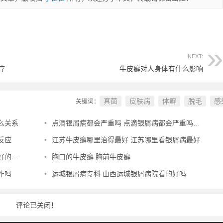
NEXT:
疗
牛皮癣对人身体有什么影响
真菌
皮肤病
体癣
脱毛
感
关键词：
么关系
•
点滴银屑病都会严重吗 点滴银屑病都会严重吗女性
反应
•
江苏牛皮癣哪里治得最好 江苏哪里看银屑病最好
地方
•
胸口的牛皮癣 胸前牛皮癣
作吗
•
运城银屑病专科 山西运城银屑病院看的好吗
评论已关闭！