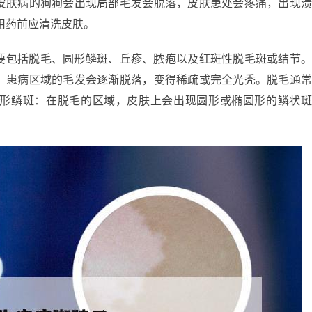
皮肤病的狗狗会出现局部毛发会脱落，皮肤患处会疼痛，出现
用药前应清洗皮肤。
要包括脱毛、圆形鳞斑、丘疹、脓疱以及红斑性脱毛斑或结节
。患病区域的毛发会逐渐脱落，变得稀疏或完全光秃。脱毛通
形鳞斑：在脱毛的区域，皮肤上会出现圆形或椭圆形的鳞状