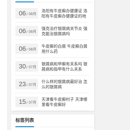
康
洛阳有牛皮癣办健康证 洛
06
08月
/
阳有牛皮癣办健康证的地
是
方吗
强克治疗银屑病关节炎 强
06
08月
/
克能治银屑病吗
只
牛皮癣的白屑 牛皮癣白屑
06
08月
/
到
用什么药
银屑病和甲癣有关系吗 银
30
07月
/
屑病和指甲有什么关系
什么样的银屑病最好治 怎
23
07月
/
么的银屑病
以
，
天津看牛皮癣村子 天津哪
15
07月
/
里看牛皮癣好
标签列表
，