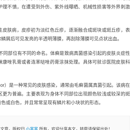
护理不慎，在遭受到外伤、紫外线曝晒、机械性损害等外界刺
性皮肤病，皮疹初为淡红色丘疹，逐渐融合成斑块或斑丘疹，
除鳞屑后可见发亮的半透明薄膜，再刮除薄膜可见点状出血。
。不同部位有不同的命名。体癣是致病真菌感染引起的皮肤炎症
咪康唑乳膏或者连苯哒唑药膏涂抹处理。具体可就诊医院皮肤
ersicolor）是一种常见的皮肤感染，通常由毛癣菌属真菌引起。该病
区更为普遍。主要表现为身体不同部位出现颜色较浅或较深的
黄色或白色，并且常常呈现有鳞片和小块状的形态。
稿文章，版权归
小富富
所有，欢迎分享本文，转载请保留出处！