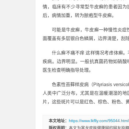
情，临床有不少寻常型牛皮癣的患者因为
后，病情加重，转为脓疱型牛皮癣。
可能是牛皮癣，牛皮癣一种慢性炎症
面覆盖有多层银白色鳞屑，边界清楚，刮
什么癣不痛不痒 这样情况考虑体癣
疾病。边界明显。一般抗真菌药物如硝酸
医生检查明确指导处理。
色素性苔藓样皮病（Pityriasis v
人类中广泛分布，尤其是在温暖潮湿的地
片，这些斑片可以是红色、棕色、粉色、
本文地址：
https://www.lkflly.com/95044.html
版权声明：
本文为富龙皮肤健康网的网友投