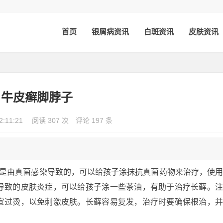
首页
银屑病资讯
白斑资讯
皮肤资讯
牛皮癣脚脖子
2:11:21
阅读 307 次
评论 197 条
能是由真菌感染导致的，可以给孩子涂抹抗真菌药物来治疗，使
导致的皮肤炎症，可以给孩子涂一些茶油，有助于治疗长藓。
宜过烫，以免刺激皮肤。长藓容易复发，治疗时要确保根治，