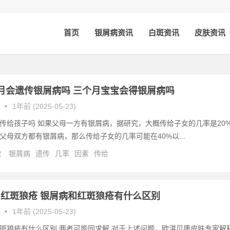
首页
银屑病资讯
白斑资讯
皮肤资讯
月会遗传银屑病吗 三个月宝宝会得银屑病吗
•
1年前 (2025-05-23)
传给孩子吗 如果父母一方有银屑病，据研究，大概传给子女的几率是20
父母双方都有银屑病，那么传给子女的几率可能在40%以...
次
银屑病
遗传
几率
因素
传给
红斑狼疮 银屑病和红斑狼疮有什么区别
•
1年前 (2025-05-23)
斑狼疮有什么区别,两者可能同求解 对于上述问题，欧淇贝康皮肤专家解