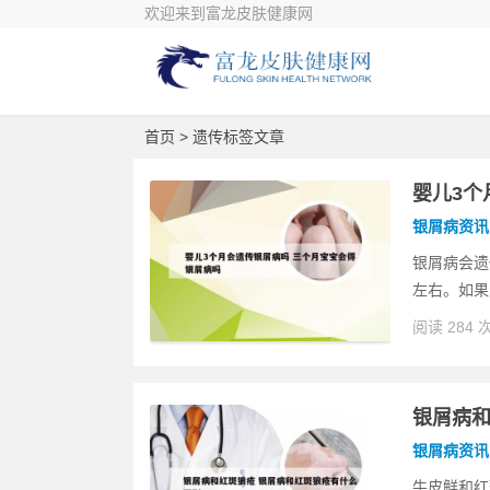
欢迎来到富龙皮肤健康网
首页
> 遗传标签文章
婴儿3个
银屑病资讯
银屑病会遗
左右。如果
阅读 284 
银屑病和
银屑病资讯
牛皮鲜和红