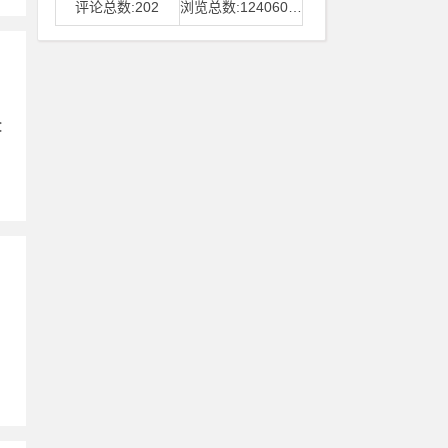
评论总数:202
浏览总数:12406006
：