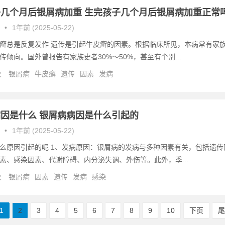
几个月后银屑病加重 生完孩子几个月后银屑病加重正常
•
1年前 (2025-05-22)
癣总是反复发作 遗传是引起牛皮癣的因素。根据临床所见，本病常有家
传倾向。国外曾报告有家族史者30%～50%，甚至有个别...
次
银屑病
牛皮癣
遗传
因素
发病
因是什么 银屑病病因是什么引起的
•
1年前 (2025-05-22)
么原因引起的呢 1、发病原因：银屑病的发病与多种因素有关，包括遗传
素、感染因素、代谢障碍、内分泌失调、外伤等。此外，季...
次
银屑病
因素
遗传
发病
感染
1
2
3
4
5
6
7
8
9
10
下页