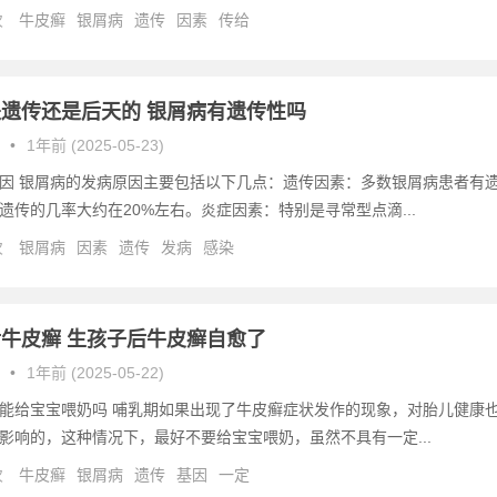
次
牛皮癣
银屑病
遗传
因素
传给
遗传还是后天的 银屑病有遗传性吗
•
1年前 (2025-05-23)
因 银屑病的发病原因主要包括以下几点：遗传因素：多数银屑病患者有
遗传的几率大约在20%左右。炎症因素：特别是寻常型点滴...
次
银屑病
因素
遗传
发病
感染
牛皮癣 生孩子后牛皮癣自愈了
•
1年前 (2025-05-22)
能给宝宝喂奶吗 哺乳期如果出现了牛皮癣症状发作的现象，对胎儿健康
影响的，这种情况下，最好不要给宝宝喂奶，虽然不具有一定...
次
牛皮癣
银屑病
遗传
基因
一定