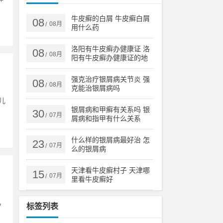
牛皮癣的白屑 牛皮癣白屑
08
08月
/
用什么药
洛阳有牛皮癣办健康证 洛
08
08月
/
阳有牛皮癣办健康证的地
方吗
强克治疗银屑病关节炎 强
08
08月
/
克能治银屑病吗
儿
银屑病和甲癣有关系吗 银
30
07月
/
屑病和指甲有什么关系
什么样的银屑病最好治 怎
23
07月
/
么的银屑病
天津看牛皮癣村子 天津哪
15
07月
/
里看牛皮癣好
，
标签列表