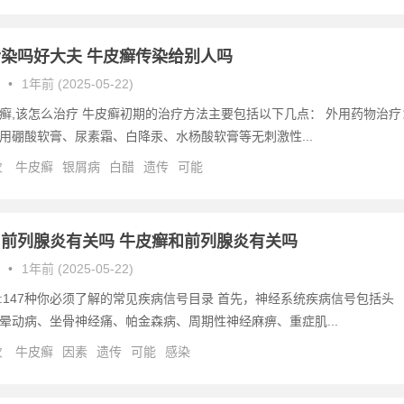
染吗好大夫 牛皮癣传染给别人吗
•
1年前 (2025-05-22)
癣,该怎么治疗 牛皮癣初期的治疗方法主要包括以下几点： 外用药物治疗
用硼酸软膏、尿素霜、白降汞、水杨酸软膏等无刺激性...
次
牛皮癣
银屑病
白醋
遗传
可能
前列腺炎有关吗 牛皮癣和前列腺炎有关吗
•
1年前 (2025-05-22)
:147种你必须了解的常见疾病信号目录 首先，神经系统疾病信号包括头
晕动病、坐骨神经痛、帕金森病、周期性神经麻痹、重症肌...
次
牛皮癣
因素
遗传
可能
感染