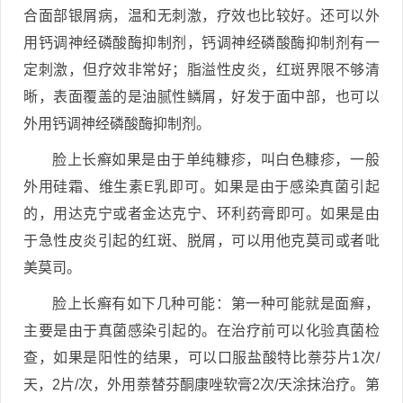
合面部银屑病，温和无刺激，疗效也比较好。还可以外
用钙调神经磷酸酶抑制剂，钙调神经磷酸酶抑制剂有一
定刺激，但疗效非常好；脂溢性皮炎，红斑界限不够清
晰，表面覆盖的是油腻性鳞屑，好发于面中部，也可以
外用钙调神经磷酸酶抑制剂。
脸上长癣如果是由于单纯糠疹，叫白色糠疹，一般
外用硅霜、维生素E乳即可。如果是由于感染真菌引起
的，用达克宁或者金达克宁、环利药膏即可。如果是由
于急性皮炎引起的红斑、脱屑，可以用他克莫司或者吡
美莫司。
脸上长癣有如下几种可能：第一种可能就是面癣，
主要是由于真菌感染引起的。在治疗前可以化验真菌检
查，如果是阳性的结果，可以口服盐酸特比萘芬片1次/
天，2片/次，外用萘替芬酮康唑软膏2次/天涂抹治疗。第