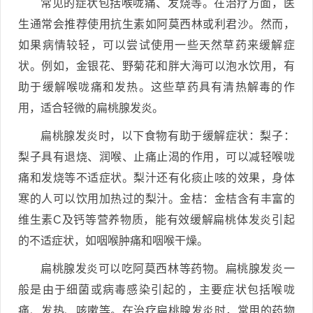
常见的症状包括喉咙痛、发烧等。在治疗方面，医
生通常会推荐使用抗生素如阿莫西林或利君沙。然而，
如果病情较轻，可以尝试使用一些天然草药来缓解症
状。例如，金银花、野菊花和胖大海可以泡水饮用，有
助于缓解喉咙痛和发热。这些草药具有清热解毒的作
用，适合轻微的扁桃腺发炎。
扁桃腺发炎时，以下食物有助于缓解症状：梨子：
梨子具有退烧、润喉、止痛止渴的作用，可以减轻喉咙
痛和发烧等不适症状。梨汁还有化痰止咳的效果，身体
寒的人可以饮用加热过的梨汁。金桔：金桔含有丰富的
维生素C及钙等营养物质，能有效缓解扁桃体发炎引起
的不适症状，如咽喉肿痛和咽喉干燥。
扁桃腺发炎可以吃阿莫西林等药物。扁桃腺发炎一
般是由于细菌或病毒感染引起的，主要症状包括喉咙
痛、发热、咳嗽等。在治疗扁桃腺发炎时，常用的药物