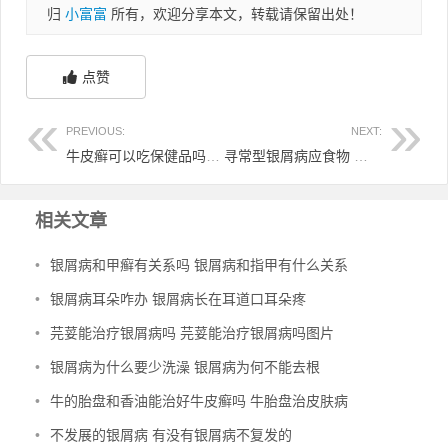
归
小富富
所有，欢迎分享本文，转载请保留出处！
点赞
PREVIOUS:
NEXT:
牛皮癣可以吃保健品吗 牛皮癣可以吃牛皮吗
寻常型银屑病应食物 寻常型银屑病人饮食
相关文章
•
银屑病和甲癣有关系吗 银屑病和指甲有什么关系
•
银屑病耳朵咋办 银屑病长在耳道口耳朵疼
•
芫荽能治疗银屑病吗 芫荽能治疗银屑病吗图片
•
银屑病为什么要少洗澡 银屑病为何不能去根
•
牛的胎盘和香油能治好牛皮癣吗 牛胎盘治皮肤病
•
不发展的银屑病 有没有银屑病不复发的