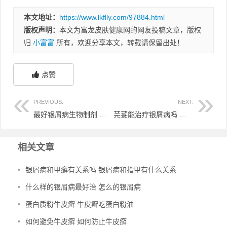
本文地址：
https://www.lkflly.com/97884.html
版权声明：
本文为富龙皮肤健康网的网友投稿文章，版权
归
小富富
所有，欢迎分享本文，转载请保留出处！
点赞
PREVIOUS:
NEXT:
最好银屑病生物制剂 银屑病生物制剂治疗效果
芫荽能治疗银屑病吗 芫荽能治疗银屑病吗图片
相关文章
•
银屑病和甲癣有关系吗 银屑病和指甲有什么关系
•
什么样的银屑病最好治 怎么的银屑病
•
蛋白质粉牛皮癣 牛皮癣吃蛋白粉油
•
如何避免牛皮癣 如何防止牛皮癣