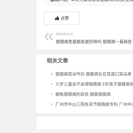
点赞
PREVIOUS:
银屑病老是脱皮是好转吗 银屑病一直掉皮
相关文章
•
银屑病耳朵咋办 银屑病长在耳道口耳朵疼
•
六岁儿童会不会得银屑病 6岁孩子银屑病用什么药
•
脚板银屑病的症状 脚面银屑病
•
广州市中山三院有关节银屑病专科 广州中山附属三医院