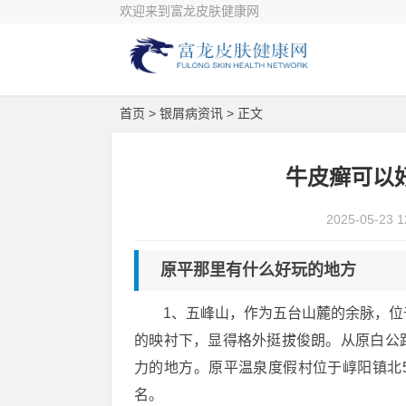
欢迎来到富龙皮肤健康网
首页
>
银屑病资讯
> 正文
牛皮癣可以
2025-05-23 1
原平那里有什么好玩的地方
1、五峰山，作为五台山麓的余脉，位
的映衬下，显得格外挺拔俊朗。从原白公
力的地方。原平温泉度假村位于崞阳镇北
名。