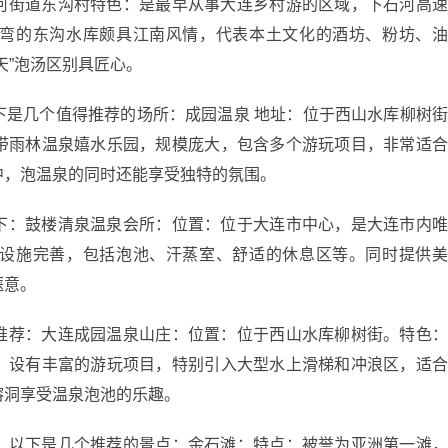
河街道东沟村特色：是最早从事大连乡村游的区域，下石河高
弯的东沟水库颇具江南风情，代表本土文化的酒坊、粉坊、
天”泡汤区别具匠心。
下是几个值得推荐的场所：成园温泉 地址：位于西山水库柳树
带雨林温泉嬉水乐园，规模庞大，包含多个游玩项目，非常适
中，泡温泉的同时还能享受独特的氛围。
下：鼓楼清泉温泉会所：位置：位于大连市中心，是大连市内
设施完善，包括泡池、汗蒸室、舒适的休息区等。同时提供
惬意。
推荐：大连成园温泉山庄：位置：位于西山水库柳树街。特色
，设有丰富的游玩项目，特别引入大型水上滑梯和冲浪区，适
溶洞享受温泉泡池的乐趣。
，以下是几个推荐的景点：金石滩：特点：被誉为亚洲第一滩