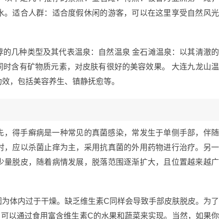
水。适合人群：适合度假休闲的游客，可以在这里享受自然风
荐的几种类型及其代表温泉：自然温泉 金石滩温泉：以其清澈
同时含有矿物质元素，对皮肤有很好的美容效果。 大连九龙山
功效，包括美容养生、镇静抚愈等。
先，得手癣病是一种常见的真菌感染，常发生于单侧手部，伴
时，应以杀菌止痒为主，采用抗真菌的外用药物进行治疗。另
少量脱皮，随着病情发展，脱落范围逐渐扩大，且位置越来越
因为体内过于干燥。缺乏维生素C同样会导致手部皮肤脱皮。为
，可以通过食用富含维生素C的水果和蔬菜来实现。当然，如果