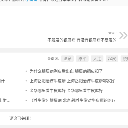
NEXT:
不发展的银屑病 有没有银屑病不复发的
温泉
原平
大连
起皮
脱
关键词：
•
为什么银屑病剥皮后出血 银屑病把皮扣了
膏好
•
上海岳阳治疗牛皮癣 上海岳阳治疗牛皮癣哪家好
•
金华哪里看牛皮癣好 金华哪里看牛皮癣好
皮肤科
•
《养生堂》银屑病 北京i视养生堂对牛皮癣的冶疗
评论已关闭！