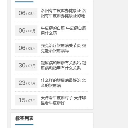
公
洛阳有牛皮癣办健康证 洛
06
08月
/
阳有牛皮癣办健康证的地
寺
方吗
牛皮癣的白屑 牛皮癣白屑
06
08月
/
用什么药
公
强克治疗银屑病关节炎 强
06
08月
/
照
克能治银屑病吗
银屑病和甲癣有关系吗 银
30
07月
/
屑病和指甲有什么关系
包
什么样的银屑病最好治 怎
23
V
07月
/
么的银屑病
其
天津看牛皮癣村子 天津哪
15
07月
/
里看牛皮癣好
标签列表