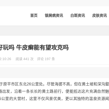
首页
银屑病资讯
白斑资讯
皮肤资讯
好玩吗 牛皮癣能有望攻克吗
2:10:26
阅读 441 次
评论 197 条
于原平市区东北26公里处。尽管海拔不高，但在黄土坡和深沟
路出发，沿着一条长长的黄土路前行，便能抵达这片充满自然
5公里的大营村，这里不仅风景优美，更以其独特的温泉资源