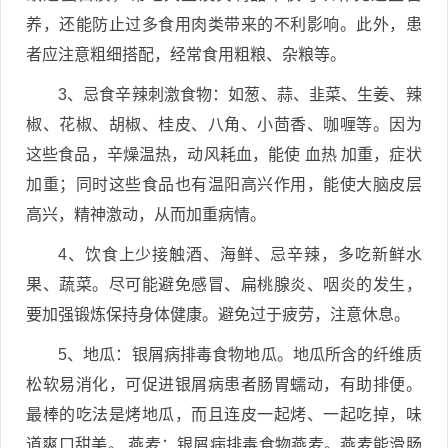
养，还能防止过多食用肉类带来的不利影响。此外，患
者应注意粗细搭配，经常食用粗粮、杂粮等。
3、忌食辛辣刺激食物：如葱、蒜、韭菜、生姜、辣
椒、花椒、胡椒、桂皮、八角、小茴香、咖喱等。因为
这些食品，辛燥温热，动风耗血，能使 血热 加重，症状
加重；同时这些食品也有温阳高兴作用，能使大脑皮层
高兴，精神激动，从而加重病情。
4、饮食上少接触酒、海鲜、忌辛辣，多吃新鲜水
果、蔬菜。尽可能避免感冒、扁桃腺炎、咽炎的发生，
要加强锻炼保持身体健康。避免过于疲劳，注意休息。
5、地瓜：银屑病排毒食物地瓜。地瓜所含的纤维质
松软易消化，可促进银屑病患者肠胃蠕动，有助排便。
最棒的吃法是烤地瓜，而且连皮一起烤、一起吃掉，味
道爽口甜美。 燕麦：银屑病排毒食物燕麦。燕麦能滑肠