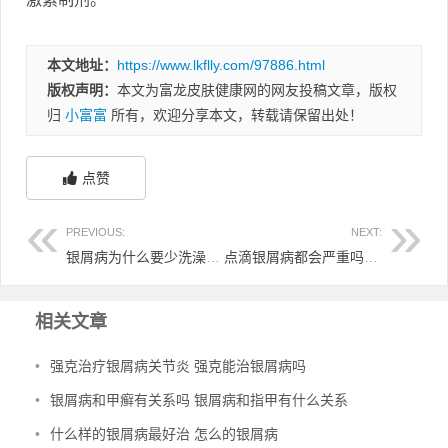
本文地址：
https://www.lkflly.com/97886.html
版权声明：
本文为富龙皮肤健康网的网友投稿文章，版权
归
小富富
所有，欢迎分享本文，转载请保留出处！
点赞
PREVIOUS:
NEXT:
银屑病为什么要少洗澡 银屑病为何不能去根
点滴银屑病都会严重吗 点滴银屑病都会严重吗女性
相关文章
•
强克治疗银屑病关节炎 强克能治银屑病吗
•
银屑病和甲癣有关系吗 银屑病和指甲有什么关系
•
什么样的银屑病最好治 怎么的银屑病