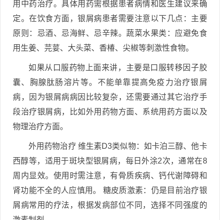
用中药治疗。具体用药需根据患者病情和医生建议来确
定。在饮食方面，银屑病患者需要注意以下几点：主要
原则：忌酒、忌海鲜、忌辛辣。蔬菜水果类：应避免食
用生姜、芫荽、大头菜、香椿、尖椒等刺激性食物。
如果从口服药物上面来讲，主要是口服转移因子胶
囊、胸腺肽肠溶片等。不能单靠提高免疫力治疗银屑
病，因为银屑病病因比较复杂，还需要通过其它治疗手
段治疗银屑病，比如外用药物方面、系统用药方面以及
物理治疗方面。
外用药物治疗 维生素D3类似物：如卡泊三醇、他卡
西醇等，适用于斑块型银屑病，每日外涂2次，通常在8
周内显效。使用时需注意，有骨质疾病、钙代谢障碍和
肾功能不全的人应慎用。 糖皮质激素：仍是目前治疗银
屑病常用的疗法，根据发病部位不同，选择不同强度的
激素制剂。