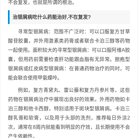
不会复发，也就是所谓的根治。
治银屑病吃什么药能治好,不在复发?
寻常型银屑病：范围不广泛时：可以口服复方甘草
酸苷胶囊，并外用激素类药膏或者联合卡泊三醇等药物
一起使用。面积较大的寻常型银屑病：可以口服阿维A胶
囊，但用药前需要检查肝功能跟血脂有无异常。脓疱型
银屑病或红皮病型银屑病：在普通药物治疗的同时，可
能会联合使用甲氨蝶呤。
例如，复方青黛丸、雷公藤和复方丹参片等，这些
药物在银屑病治疗中展现出良好的效果。外用药物如卡
泊三醇和他卡西醇，特别适用于斑块型银屑病。卡泊三
醇乳膏和软膏，以及用于头部的洗剂，推荐每日外涂2
次，通常在8周内就能看到明显的疗效，且长期使用不会
产生依赖性。