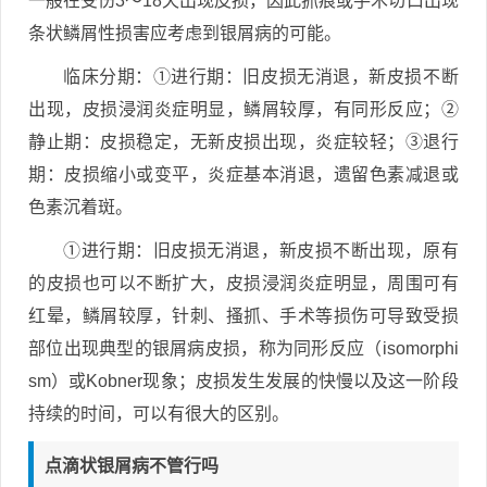
一般在受伤3～18天出现皮损，因此抓痕或手术切口出现
条状鳞屑性损害应考虑到银屑病的可能。
临床分期：①进行期：旧皮损无消退，新皮损不断
出现，皮损浸润炎症明显，鳞屑较厚，有同形反应；②
静止期：皮损稳定，无新皮损出现，炎症较轻；③退行
期：皮损缩小或变平，炎症基本消退，遗留色素减退或
色素沉着斑。
①进行期：旧皮损无消退，新皮损不断出现，原有
的皮损也可以不断扩大，皮损浸润炎症明显，周围可有
红晕，鳞屑较厚，针刺、搔抓、手术等损伤可导致受损
部位出现典型的银屑病皮损，称为同形反应（isomorphi
sm）或Kobner现象；皮损发生发展的快慢以及这一阶段
持续的时间，可以有很大的区别。
点滴状银屑病不管行吗