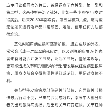
章专门谈银屑病的转归，曾经调查了六种型，第一型和
第二型，这两种型是治了就好，比如一些小孩在7-8岁时
得病后，后来20-30年都没得。第五型和第六型，这两型
无论如何进行治疗都非常顽固、难治，使用任何方法都
很难治。
恶化时银屑病皮损可逐渐扩散，.且在皮肤的外表，
常常会形成一层厚厚的死皮层，以及剥脱的皮屑.另外患
者也有可能会并发关节炎，泛起关节痛，僵硬等现象，
更可能造成关节畸形而影响行走.若发展成红皮病型银屑
病，周身皮肤会变得弥漫性潮红或暗红，更是对身体不
利。
关节型牛皮癣病发部位是关节部位，它导致关节损
伤最后行动不便，严重的会变成残疾，临床中大部分患
者先出现银屑病皮损，后出现关节病变症状，关节红肿