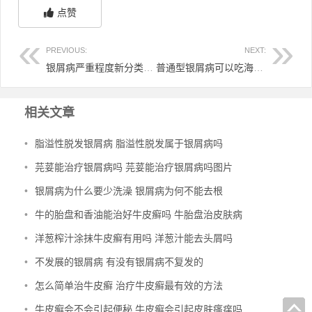
点赞
PREVIOUS:
NEXT:
银屑病严重程度新分类 银屑病的严重性
普通型银屑病可以吃海带吗 银屑病能不能吃海带丝
相关文章
•
脂溢性脱发银屑病 脂溢性脱发属于银屑病吗
•
芫荽能治疗银屑病吗 芫荽能治疗银屑病吗图片
•
银屑病为什么要少洗澡 银屑病为何不能去根
•
牛的胎盘和香油能治好牛皮癣吗 牛胎盘治皮肤病
•
洋葱榨汁涂抹牛皮癣有用吗 洋葱汁能去头屑吗
•
不发展的银屑病 有没有银屑病不复发的
•
怎么简单治牛皮癣 治疗牛皮癣最有效的方法
•
牛皮癣会不会引起便秘 牛皮癣会引起皮肤瘙痒吗