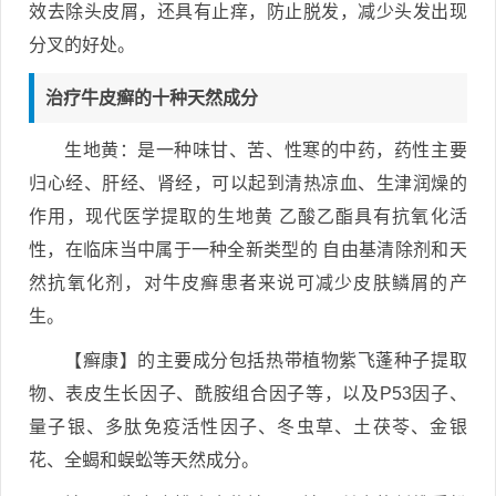
效去除头皮屑，还具有止痒，防止脱发，减少头发出现
分叉的好处。
治疗牛皮癣的十种天然成分
生地黄：是一种味甘、苦、性寒的中药，药性主要
归心经、肝经、肾经，可以起到清热凉血、生津润燥的
作用，现代医学提取的生地黄 乙酸乙酯具有抗氧化活
性，在临床当中属于一种全新类型的 自由基清除剂和天
然抗氧化剂，对牛皮癣患者来说可减少皮肤鳞屑的产
生。
【癣康】的主要成分包括热带植物紫飞蓬种子提取
物、表皮生长因子、酰胺组合因子等，以及P53因子、
量子银、多肽免疫活性因子、冬虫草、土茯苓、金银
花、全蝎和蜈蚣等天然成分。