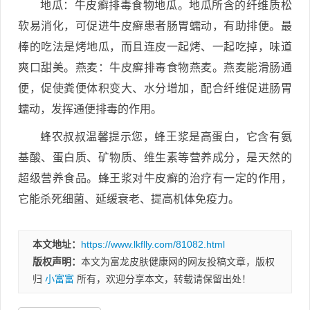
地瓜：牛皮癣排毒食物地瓜。地瓜所含的纤维质松
软易消化，可促进牛皮癣患者肠胃蠕动，有助排便。最
棒的吃法是烤地瓜，而且连皮一起烤、一起吃掉，味道
爽口甜美。燕麦：牛皮癣排毒食物燕麦。燕麦能滑肠通
便，促使粪便体积变大、水分增加，配合纤维促进肠胃
蠕动，发挥通便排毒的作用。
蜂农叔叔温馨提示您，蜂王浆是高蛋白，它含有氨
基酸、蛋白质、矿物质、维生素等营养成分，是天然的
超级营养食品。蜂王浆对牛皮癣的治疗有一定的作用，
它能杀死细菌、延缓衰老、提高机体免疫力。
本文地址：
https://www.lkflly.com/81082.html
版权声明：
本文为富龙皮肤健康网的网友投稿文章，版权
归
小富富
所有，欢迎分享本文，转载请保留出处！