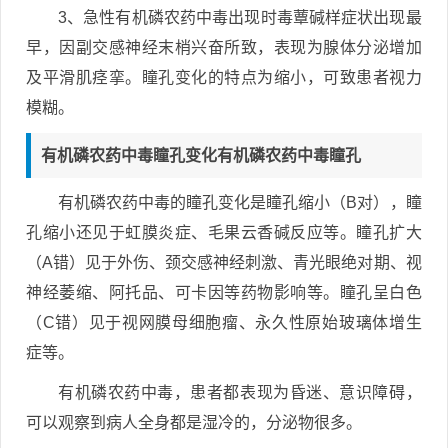
3、急性有机磷农药中毒出现时毒蕈碱样症状出现最
早，因副交感神经末梢兴奋所致，表现为腺体分泌增加
及平滑肌痉挛。瞳孔变化的特点为缩小，可致患者视力
模糊。
有机磷农药中毒瞳孔变化有机磷农药中毒瞳孔
有机磷农药中毒的瞳孔变化是瞳孔缩小（B对），瞳
孔缩小还见于虹膜炎症、毛果云香碱反应等。瞳孔扩大
（A错）见于外伤、颈交感神经刺激、青光眼绝对期、视
神经萎缩、阿托品、可卡因等药物影响等。瞳孔呈白色
（C错）见于视网膜母细胞瘤、永久性原始玻璃体增生
症等。
有机磷农药中毒，患者都表现为昏迷、意识障碍，
可以观察到病人全身都是湿冷的，分泌物很多。