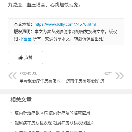
力减退、血压增高、心跳加快现象。
本文地址：
https://www.lkflly.com/74570.html
版权声明：
本文为富龙皮肤健康网的网友投稿文章，版权
归
小富富
所有，欢迎分享本文，转载请保留出处！
点赞
PREVIOUS:
NEXT:
羊蹄根治疗牛皮癣怎么用 羊蹄根治疗银屑病
济南牛皮癣哪治好 济南治疗银屑病医院哪家好
相关文章
•
皮内针治疗银屑病 皮内针疗法的临床应用
•
银屑病在皮肤镜表现 银屑病皮肤镜表现图片