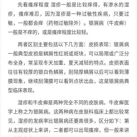
先看瘙痒程度 湿疹一般是比较痒得，有渗水的湿
疹，瘙痒难忍，因为湿疹是一种过敏性疾病，只要过
敏，一般都会痒（药物过敏除外）。银屑病（牛皮癣）
一般是不痒的，或是瘙痒程度比较轻。
两者区别主要包括以下几方面：皮损表现：银屑病
一般典型皮损是鳞屑性红斑或斑块，可以局限或广泛分
布全身，常呈现冬天加重、夏天减轻的特点。皮损表面
往往有较厚的银白色鳞屑，刮除厚鳞屑以后可以看到薄
膜现象，继续刮薄膜可以看到点状出血，这是银屑病典
型临床表现。
湿疹和牛皮癣是两种完全不同的皮肤病，牛皮癣医
学上称之为银屑病。这两种病在皮肤科临床上都比较常
见，湿疹的发病率比银屑病还要高很多，区分如下：第
从主观症状上来讲，二者都可以出现瘙痒，但一般来讲