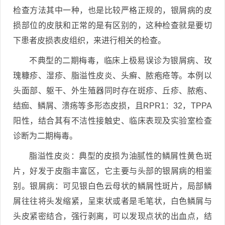
检查方法其中一种，也是比较严格正规的，银屑病的皮
损部位的皮肤和正常的是有区别的，这种检查就是要切
下患者皮损表皮组织，来进行相关的检查。
不典型的二期梅毒，临床上极易误诊为银屑病、玫
瑰糠疹、湿疹、脂溢性皮炎、头癣、脓疱疮等。本例以
头面部、躯干、外生殖器同时存在斑疹、丘疹、脓疱、
结痂、鳞屑、溃疡等多形态皮损，且RPR1：32，TPPA
阳性，结合其有不洁性接触史、临床表现及实验室检查
诊断为二期梅毒。
脂溢性皮炎：典型的皮损为油腻性的鳞屑性黄色斑
片，好发于皮脂丰富区，它主要与头部的银屑病的相鉴
别。银屑病：可见银白色云母状的鳞屑性斑片，局部鳞
屑往往将头发缩紧，呈束状或者是毛笔状，白色鳞屑与
头皮紧密结合，强行剥离，可以发现点状的出血点，结