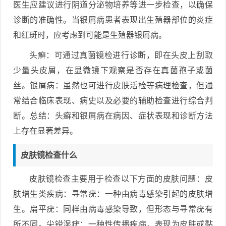
医生应建议进行阴道分泌物培养等进一步检查，以确保
诊断的准确性。当银屑病患者表现出生殖器部位的炎症
和红斑时，应考虑到可能是生殖器银屑病。
头癣：可通过真菌镜检进行诊断，即在头皮上刮取
少量头皮屑，在显微镜下观察是否存在真菌孢子或菌
丝。银屑病：虽然也可进行皮肤活检等病理检查，但通
常结合临床表现、病史以及必要的辅助检查进行综合判
断。总结：头癣和银屑病在病因、症状表现和诊断方法
上存在显著差异。
皮肤镜检查什么
皮肤镜检查主要用于检查以下方面的皮肤问题：皮
肤增生类疾病：寻常疣：一种由病毒感染引起的皮肤增
生。扁平疣：同样由病毒感染导致，但形态与寻常疣有
所不同。尖锐湿疣：一种性传播疾病，表现为皮肤或黏