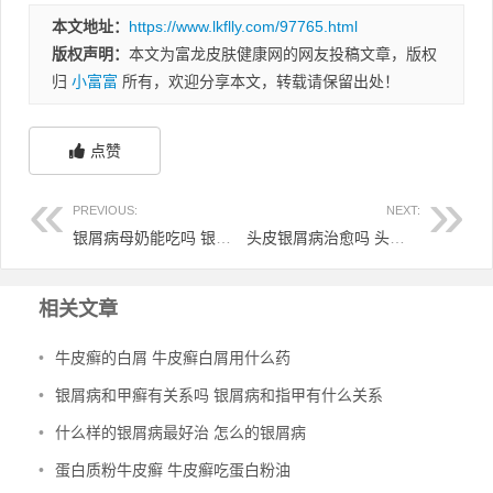
本文地址：
https://www.lkflly.com/97765.html
版权声明：
本文为富龙皮肤健康网的网友投稿文章，版权
归
小富富
所有，欢迎分享本文，转载请保留出处！
点赞
PREVIOUS:
NEXT:
银屑病母奶能吃吗 银屑病能喂奶吗
头皮银屑病治愈吗 头皮银屑病特别严重怎么办
相关文章
•
牛皮癣的白屑 牛皮癣白屑用什么药
•
银屑病和甲癣有关系吗 银屑病和指甲有什么关系
•
什么样的银屑病最好治 怎么的银屑病
•
蛋白质粉牛皮癣 牛皮癣吃蛋白粉油