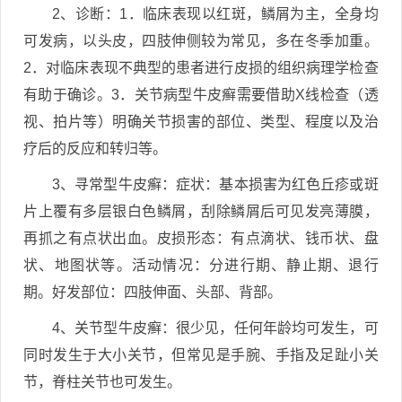
2、诊断：1．临床表现以红斑，鳞屑为主，全身均
可发病，以头皮，四肢伸侧较为常见，多在冬季加重。
2．对临床表现不典型的患者进行皮损的组织病理学检查
有助于确诊。3．关节病型牛皮癣需要借助X线检查（透
视、拍片等）明确关节损害的部位、类型、程度以及治
疗后的反应和转归等。
3、寻常型牛皮癣：症状：基本损害为红色丘疹或斑
片上覆有多层银白色鳞屑，刮除鳞屑后可见发亮薄膜，
再抓之有点状出血。皮损形态：有点滴状、钱币状、盘
状、地图状等。活动情况：分进行期、静止期、退行
期。好发部位：四肢伸面、头部、背部。
4、关节型牛皮癣：很少见，任何年龄均可发生，可
同时发生于大小关节，但常见是手腕、手指及足趾小关
节，脊柱关节也可发生。