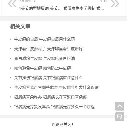
PREVIOUS:
NEXT:
4关节病型银屑病 关节病型银屑病诊断标准
银屑病免疫学机制 银屑病免疫学机制PPT
相关文章
•
牛皮癣的白屑 牛皮癣白屑用什么药
•
天津看牛皮癣村子 天津哪里看牛皮癣好
•
蛋白质粉牛皮癣 牛皮癣吃蛋白粉油
•
如何避免牛皮癣 如何防止牛皮癣
•
关节挫伤银屑病 关节银屑病应注意什么
•
牛皮癣容易产生哪些危害 牛皮癣会引发什么疾病
•
银屑病耳朵咋办 银屑病长在耳道口耳朵疼
•
银屑病光疗复发率高 银屑病光疗多久一个疗程
评论已关闭！