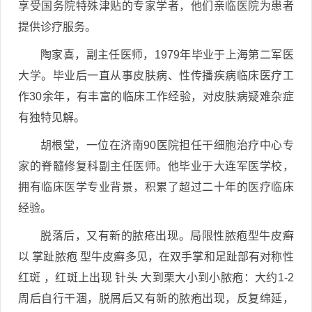
享受国务院特殊津贴的专家学者，他们亲临医院为患者
提供诊疗服务。
陶家喜，副主任医师，1979年毕业于上海第二军医
大学。毕业后一直从事皮肤病、性传播疾病临床医疗工
作30余年，有丰富的临床工作经验，对皮肤病疑难杂症
有独特见解。
胡根堂，一位在济南90医院担任干细胞治疗中心专
家的脊髓修复科副主任医师。他毕业于大连军医学校，
拥有临床医学专业背景，积累了超过二十年的医疗临床
经验。
脱落后，又有新的脓疮出现。局限性脓疱型牛皮癣
以 掌趾脓疱 型牛皮癣多见，在双手掌和足趾部有对称性
红斑 ，红斑上出现 针头 大到栗大小到小脓疱：大约1-2
周后自行干涸，脱屑后又有新的脓疱出现，反复绵延，