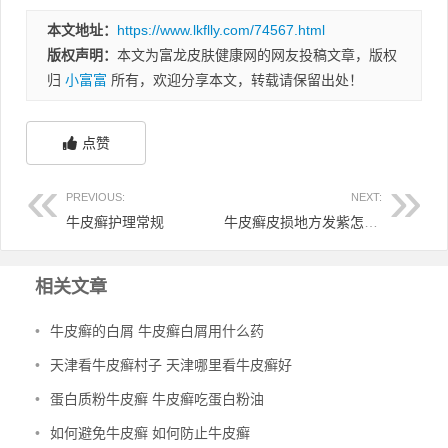
本文地址：
https://www.lkflly.com/74567.html
版权声明：
本文为富龙皮肤健康网的网友投稿文章，版权
归
小富富
所有，欢迎分享本文，转载请保留出处！
点赞
PREVIOUS:
NEXT:
牛皮癣护理常规
牛皮癣皮损地方发紫怎么回事
相关文章
•
牛皮癣的白屑 牛皮癣白屑用什么药
•
天津看牛皮癣村子 天津哪里看牛皮癣好
•
蛋白质粉牛皮癣 牛皮癣吃蛋白粉油
•
如何避免牛皮癣 如何防止牛皮癣