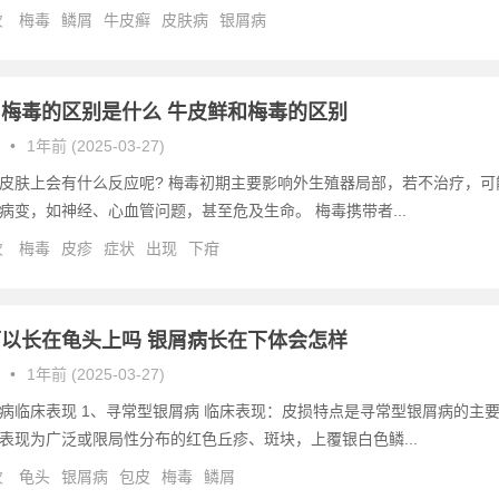
次
梅毒
鳞屑
牛皮癣
皮肤病
银屑病
梅毒的区别是什么 牛皮鲜和梅毒的区别
•
1年前 (2025-03-27)
皮肤上会有什么反应呢? 梅毒初期主要影响外生殖器局部，若不治疗，可
病变，如神经、心血管问题，甚至危及生命。 梅毒携带者...
次
梅毒
皮疹
症状
出现
下疳
以长在龟头上吗 银屑病长在下体会怎样
•
1年前 (2025-03-27)
病临床表现 1、寻常型银屑病 临床表现：皮损特点是寻常型银屑病的主
表现为广泛或限局性分布的红色丘疹、斑块，上覆银白色鳞...
次
龟头
银屑病
包皮
梅毒
鳞屑