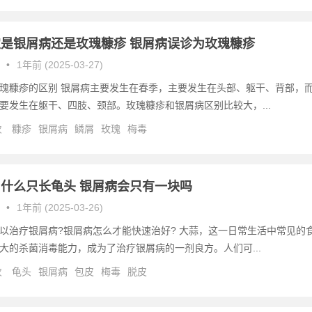
是银屑病还是玫瑰糠疹 银屑病误诊为玫瑰糠疹
•
1年前 (2025-03-27)
瑰糠疹的区别 银屑病主要发生在春季，主要发生在头部、躯干、背部，
要发生在躯干、四肢、颈部。玫瑰糠疹和银屑病区别比较大，...
次
糠疹
银屑病
鳞屑
玫瑰
梅毒
什么只长龟头 银屑病会只有一块吗
•
1年前 (2025-03-26)
以治疗银屑病?银屑病怎么才能快速治好? 大蒜，这一日常生活中常见的
大的杀菌消毒能力，成为了治疗银屑病的一剂良方。人们可...
次
龟头
银屑病
包皮
梅毒
脱皮