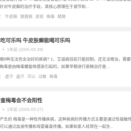
针对牛皮癣的治疗手段，其核心原理在于调节和...
次
牛皮癣
银屑病
皮损
梅毒
鳞屑
吃可乐吗 牛皮肤癣能喝可乐吗
•
1年前 (2025-03-28)
哪8种无法完全治好的疾病? 1、艾滋病目前只能控制，还无法根治，需要
梅毒是由梅毒螺旋体感染引起的，如果早期进行驱梅治疗是...
次
虚汗
盗汗
可以
过敏
梅毒
检查梅毒会不会阳性
•
1年前 (2025-03-27)
产生的 梅毒是一种性传播疾病，这种疾病的传播方式主要是通过性接触
可以通过血液传播和母婴垂直传播。如果和家人经常在一起生...