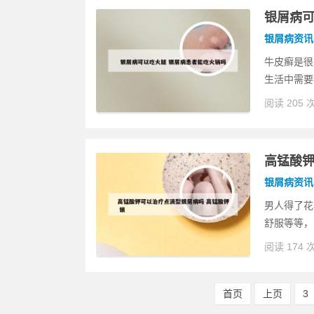
银屑病可
银屑病资讯
牛皮癣是很
生活中需要
阅读 205 
高锰酸钾
银屑病资讯
男人得了花
舒服等等，
阅读 174 
首页
上页
3