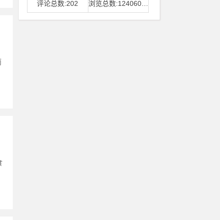
评论总数:202
浏览总数:12406006
而
食