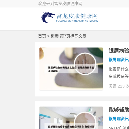
欢迎来到富龙皮肤健康网
首页
> 梅毒 第7页标签文章
银屑病验
银屑病资讯
梅毒是什么
疮或秽疮等
阅读 223 
能够辅助
银屑病资讯
M-TP血液