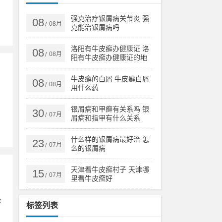
强克治疗银屑病关节炎 强
08
08月
/
克能治银屑病吗
洛阳有牛皮癣办健康证 洛
08
08月
/
阳有牛皮癣办健康证的地
方吗
牛皮癣的白屑 牛皮癣白屑
08
08月
/
用什么药
银屑病和甲癣有关系吗 银
30
07月
/
屑病和指甲有什么关系
什么样的银屑病最好治 怎
23
07月
/
么的银屑病
天津看牛皮癣村子 天津哪
15
07月
/
里看牛皮癣好
传
标签列表