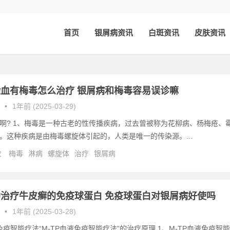
首页
银屑病资讯
白斑资讯
皮肤资讯
血有梅毒怎么治疗 银屑病和梅毒容易误诊嘛
•
1年前 (2025-03-29)
啊? 1、梅毒是一种古老的性传播疾病，过去曾被称为花柳病、杨梅疮、
。这种疾病是由梅毒螺旋体引起的，人类是唯一的传染源。...
次
梅毒
淋病
螺旋体
治疗
银屑病
治疗牛皮癣的免疫球蛋白 免疫球蛋白对银屑病好使吗
•
1年前 (2025-03-28)
免疫智能疗法“M-TP血液免疫智能疗法”的治疗原理 1、M-TP血液免疫智能