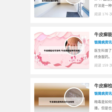
疗法是一种
阅读 176 
牛皮癣能
银屑病资讯
医生科普了
终身服药。
阅读 159 
牛皮癣
银屑病资讯
梅毒是如何
播，但是也