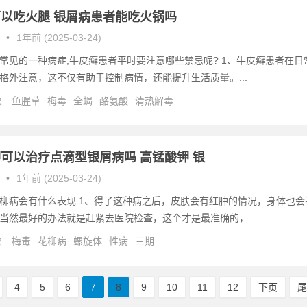
以吃火腿 银屑病患者能吃火锅吗
•
1年前 (2025-03-24)
常见的一种病症,牛皮癣患者平时要注意哪些禁忌呢? 1、牛皮癣患者在日
格外注意，这不仅有助于控制病情，还能提升生活质量。...
次
鱼腥草
梅毒
全蝎
酪氨酸
清热解毒
可以治疗点滴型银屑病吗 高锰酸钾 银
•
1年前 (2025-03-24)
柳病会有什么表现 1、得了这种病之后，皮肤会有红肿的情况，身体也会
当然最好的办法就是赶紧去医院检查，这个才是最准确的，...
次
梅毒
花柳病
螺旋体
性病
三期
4
5
6
7
8
9
10
11
12
下页