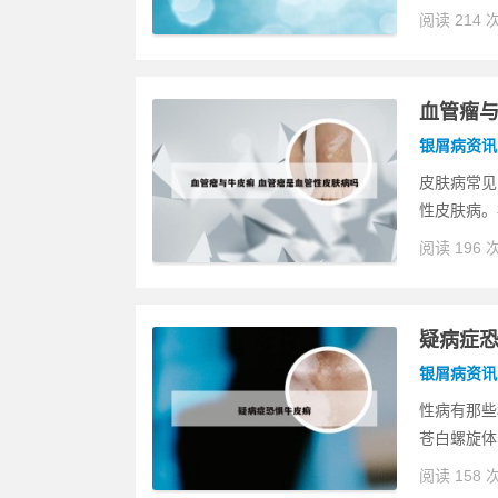
阅读 214 
血管瘤与
银屑病资讯
皮肤病常见
性皮肤病。
阅读 196 
疑病症
银屑病资讯
性病有那些
苍白螺旋体
阅读 158 