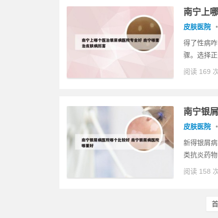
南宁上哪
皮肤医院
•
得了性病咋
骤。选择正
阅读 169 
南宁银屑
皮肤医院
•
新得银屑病
类抗炎药物
阅读 158 