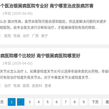
个医治银屑病医院专业好 南宁哪里治皮肤病厉害
1年前 (2025-04-06)
么办 面对性病，虽然去医院可能会感到尴尬，但这是解决问题的关键步
规医院，由专业医生进行诊断和治疗，才能确保得到有效的帮助...
次
医院
性病
治疗
广西
南宁
病医院哪个比较好 南宁银屑病医院哪里好
1年前 (2025-04-02)
关节炎怎么治疗 1、如果是轻度关节炎可以选择非甾体类抗炎药物，非甾
可有效治疗轻度外周关节炎。对于中重度关节炎或轻度关节...
次
治疗
性病
医院
皮肤科
患者
首页
1
2
3
4
5
6
7
8
9
下页