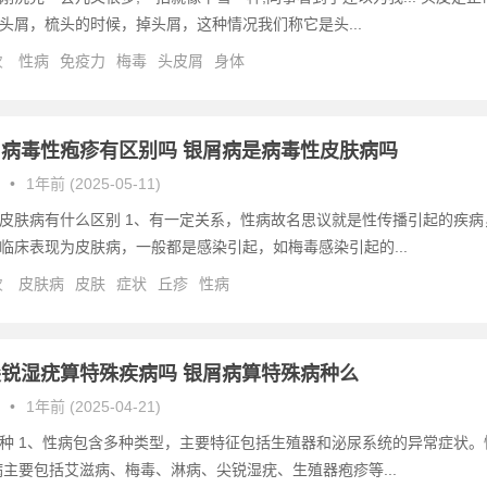
头屑，梳头的时候，掉头屑，这种情况我们称它是头...
次
性病
免疫力
梅毒
头皮屑
身体
病毒性疱疹有区别吗 银屑病是病毒性皮肤病吗
•
1年前 (2025-05-11)
皮肤病有什么区别 1、有一定关系，性病故名思议就是性传播引起的疾病
临床表现为皮肤病，一般都是感染引起，如梅毒感染引起的...
次
皮肤病
皮肤
症状
丘疹
性病
锐湿疣算特殊疾病吗 银屑病算特殊病种么
•
1年前 (2025-04-21)
种 1、性病包含多种类型，主要特征包括生殖器和泌尿系统的异常症状。
病主要包括艾滋病、梅毒、淋病、尖锐湿疣、生殖器疱疹等...