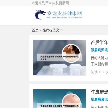
欢迎来到富龙皮肤健康网
首页
> 性病标签文章
产后半年
银屑病资讯
我的大腿内
于大腿内侧
阅读 197 
牛皮癣患
银屑病资讯
头皮特别多