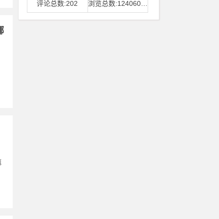
评论总数:202
浏览总数:12406006
哪
疱