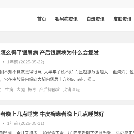
首页
银屑病资讯
白斑资讯
皮肤资讯
怎么得了银屑病 产后银屑病为什么会复发
•
1年前 (2025-05-22)
侧不知不觉就觉得很氧..大半年了还不好.而且越抓范围越大... 血海穴：位
，它在由胺骨内缘向大腿内侧后上方约5cm处，拇...
次
性病
大腿
梅毒
产后抑郁症
尖锐湿疣
者晚上几点睡觉 牛皮癣患者晚上几点睡觉好
•
1年前 (2025-05-11)
刚洗完一会儿又很多,一拍就像下雪一样,同事看到了还以为我... 头皮是正