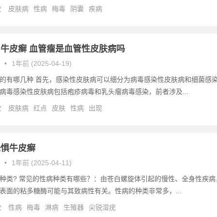
次
皮肤病
性病
梅毒
阴囊
疾病
牛皮癣 血管瘤是血管性皮肤病吗
•
1年前 (2025-04-19)
的有哪几种 首先，感染性皮肤病可以细分为病毒感染性皮肤病和细菌感
病毒感染性皮肤病包括疱疹病毒和乳头瘤病毒感染，前者涉及...
次
皮肤病
红点
皮肤
性病
出现
恐惧牛皮癣
•
1年前 (2025-04-11)
种类? 常见的性病种类有哪些？：由苍白螺旋体引起的慢性、全身性疾病
表面的粘多糖酶可能与其致病性有关。性病的种类非常多，...
次
性病
梅毒
淋病
生殖器
尖锐湿疣