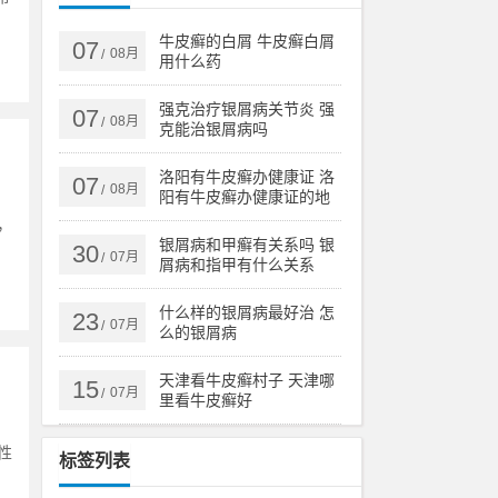
牛皮癣的白屑 牛皮癣白屑
07
08月
/
用什么药
强克治疗银屑病关节炎 强
07
08月
/
克能治银屑病吗
洛阳有牛皮癣办健康证 洛
07
08月
/
阳有牛皮癣办健康证的地
方吗
，
银屑病和甲癣有关系吗 银
30
07月
/
屑病和指甲有什么关系
什么样的银屑病最好治 怎
23
07月
/
么的银屑病
天津看牛皮癣村子 天津哪
15
07月
/
里看牛皮癣好
性
标签列表