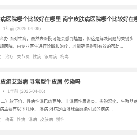
病医院哪个比较好在哪里 南宁皮肤病医院哪个比较好在
1年前 (2025-04-08)
么办 面对性病，虽然去医院可能会感到尴尬，但这是解决问题的关键步
规医院，由专业医生进行诊断和治疗，才能确保得到有效的帮助...
次
治疗
关节炎
性病
银屑病
梅毒
皮癣艾滋病 寻常型牛皮屑 传染吗
•
1年前 (2025-04-06)
 二）软下疳、性病性淋巴肉芽肿、非淋菌性尿道炎、尖锐湿疣、生殖器
病主要有以下几种： 淋病 淋病是由淋球菌感染引发的疾病...
次
梅毒
性病
淋病
皮肤病
慢性