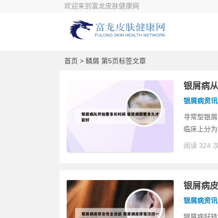
欢迎来到富龙皮肤健康网
首页
> 鳞屑 第5页标签文章
银屑病从
银屑病资讯
寻常型银屑
临床上分为
阅读 324 
银屑病皮
银屑病资讯
银屑病好转