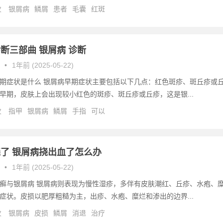
次
银屑病
鳞屑
患者
毛囊
红斑
断三部曲 银屑病 诊断
•
1年前 (2025-05-22)
期症状是什么 银屑病早期症状主要包括以下几点：红色斑疹、斑丘疹或
早期，皮肤上会出现较小红色的斑疹、斑丘疹或丘疹，这是银...
次
指甲
银屑病
鳞屑
手指
可以
了 银屑病挠出血了怎么办
•
1年前 (2025-05-22)
癣与银屑病 银屑病则表现为慢性湿疹，多伴有皮肤潮红、丘疹、水疱、
症状。皮损以肥厚粗糙为主，出疹、水疱、糜烂和渗出的边界...
次
银屑病
皮损
鳞屑
消退
治疗