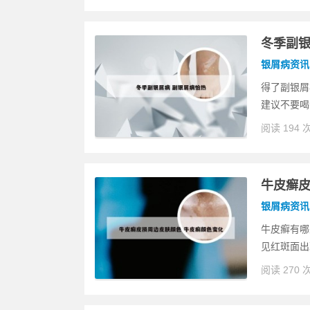
冬季副银
银屑病资讯
得了副银屑
建议不要喝
阅读 194 
牛皮癣皮
银屑病资讯
牛皮癣有哪
见红斑面出
阅读 270 