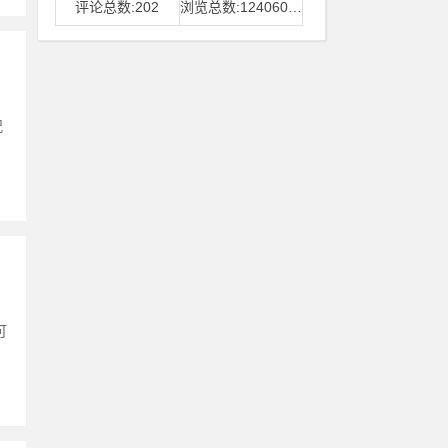
评论总数:202
浏览总数:12406006
况
可