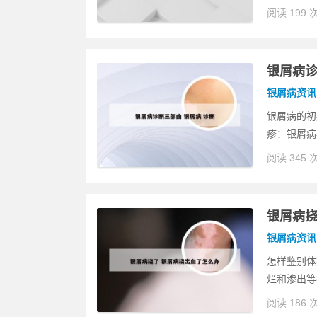
阅读 199 
银屑病诊
银屑病资讯
银屑病的初
疹：银屑病
阅读 345 
银屑病挠
银屑病资讯
怎样鉴别体
烂和渗出等
阅读 186 