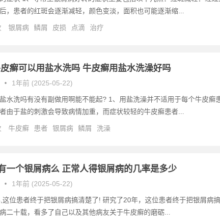
后，患者的红斑会逐渐减轻，颜色变淡，面积也可能逐渐缩...
次
银屑病
鳞屑
皮损
点滴
治疗
皮癣可以用盐水洗吗 牛皮癣用盐水洗澡好吗
•
1年前 (2025-05-22)
盐水洗吗有没有副做用啊能不能起? 1、用盐洗澡并不适用于每个牛皮癣
者由于盐的刺激会导致病情加重，而症状较轻的牛皮癣患者...
次
牛皮癣
患者
银屑病
鳞屑
洗澡
就有一个银屑病么 正常人得银屑病的几率是多少
•
1年前 (2025-05-22)
年,这位患者终于把银屑病搞清楚了! 研究了20年，这位患者终于把银屑病
病二十载，看多了自己以及其他病友关于牛皮癣的磨砺...