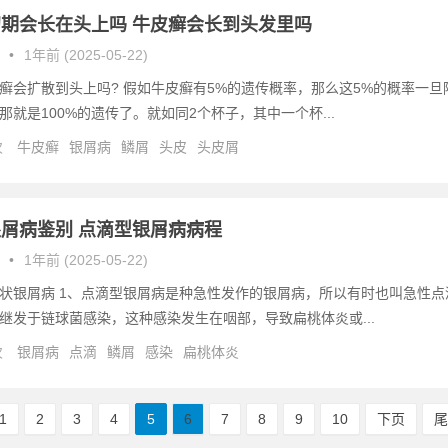
期会长在头上吗 牛皮癣会长到头发里吗
•
1年前 (2025-05-22)
癣会扩散到头上吗? 假如牛皮癣有5%的遗传概率，那么这5%的概率一旦
那就是100%的遗传了。就如同2个杯子，其中一个杯...
次
牛皮癣
银屑病
鳞屑
头皮
头皮屑
屑病鉴别 点滴型银屑病病程
•
1年前 (2025-05-22)
状银屑病 1、点滴型银屑病是种急性发作的银屑病，所以有时也叫急性点
继发于链球菌感染，这种感染发生在咽部，导致扁桃体炎或...
次
银屑病
点滴
鳞屑
感染
扁桃体炎
1
2
3
4
5
6
7
8
9
10
下页