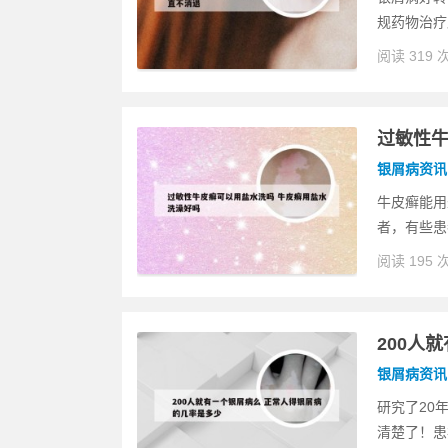
规药物治疗
阅读 319 
过敏性牛
银屑病资讯
牛皮癣能用
者，有些患
阅读 195 
200人
银屑病资讯
研究了20
清楚了！患