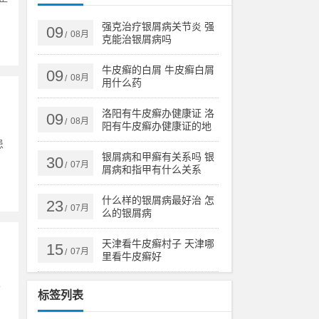
强克治疗银屑病关节炎 强
09
08月
/
克能治银屑病吗
牛皮癣的白屑 牛皮癣白屑
09
08月
/
用什么药
洛阳有牛皮癣办健康证 洛
09
08月
/
阳有牛皮癣办健康证的地
方吗
患
银屑病和甲癣有关系吗 银
30
07月
/
屑病和指甲有什么关系
什么样的银屑病最好治 怎
23
07月
/
么的银屑病
天津看牛皮癣村子 天津哪
15
07月
/
里看牛皮癣好
搞
标签列表