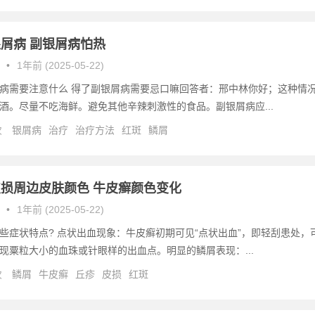
屑病 副银屑病怕热
•
1年前 (2025-05-22)
病需要注意什么 得了副银屑病需要忌口嘛回答者：邢中林你好；这种情
酒。尽量不吃海鲜。避免其他辛辣刺激性的食品。副银屑病应...
次
银屑病
治疗
治疗方法
红斑
鳞屑
损周边皮肤颜色 牛皮癣颜色变化
•
1年前 (2025-05-22)
些症状特点? 点状出血现象：牛皮癣初期可见“点状出血”，即轻刮患处，
现粟粒大小的血珠或针眼样的出血点。明显的鳞屑表现：...
次
鳞屑
牛皮癣
丘疹
皮损
红斑