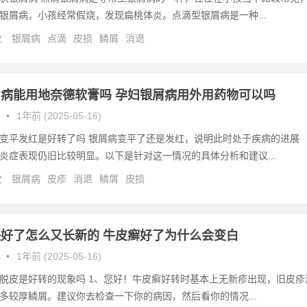
银屑病，小孩经常假烧，发现扁桃体炎。点滴型银屑病是一种...
次
银屑病
点滴
皮损
鳞屑
消退
病能用地奈德软膏吗 孕妇银屑病用外用药物可以吗
•
1年前 (2025-05-16)
变平发红是好转了吗 银屑病变平了还是发红，说明此时处于疾病的进展
炎症表现仍旧比较明显。以下是针对这一情况的具体分析和建议...
次
银屑病
皮疹
消退
鳞屑
皮损
好了怎么又长新的 牛皮癣好了为什么会变白
•
1年前 (2025-05-16)
脱皮是好转的现象吗 1、您好！牛皮癣好转时基本上无新疹出现，旧皮疹
多较厚鳞屑。建议你去检查一下你的病因，然后看你的情况...