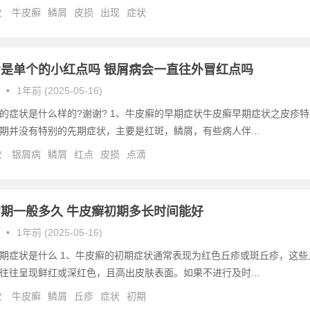
次
牛皮癣
鳞屑
皮损
出现
症状
是单个的小红点吗 银屑病会一直往外冒红点吗
•
1年前 (2025-05-16)
的症状是什么样的?谢谢? 1、牛皮癣的早期症状牛皮癣早期症状之皮疹特
期并没有特别的先期症状，主要是红斑，鳞屑，有些病人伴...
次
银屑病
鳞屑
红点
皮损
点滴
期一般多久 牛皮癣初期多长时间能好
•
1年前 (2025-05-16)
期症状是什么 1、牛皮癣的初期症状通常表现为红色丘疹或斑丘疹，这些
往往呈现鲜红或深红色，且高出皮肤表面。如果不进行及时...
次
牛皮癣
鳞屑
丘疹
症状
初期