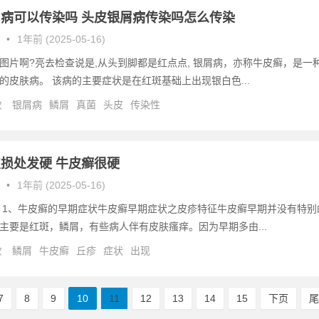
病可以传染吗 头皮银屑病传染吗怎么传染
•
1年前 (2025-05-16)
图片啊?亮去检查说是,从头到脚都是红点点, 银屑病，亦称牛皮癣，是一
的皮肤病。 该病的主要症状是在红斑基础上出现银白色...
次
银屑病
鳞屑
真菌
头皮
传染性
损处发硬 牛皮癣很硬
•
1年前 (2025-05-16)
 1、牛皮癣的早期症状牛皮癣早期症状之皮疹特征牛皮癣早期并没有特别
主要是红斑，鳞屑，有些病人伴有皮肤瘙痒。因为早期多由...
次
鳞屑
牛皮癣
丘疹
症状
出现
7
8
9
10
11
12
13
14
15
下页