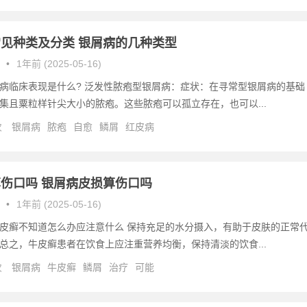
见种类及分类 银屑病的几种类型
•
1年前 (2025-05-16)
病临床表现是什么? 泛发性脓疱型银屑病：症状：在寻常型银屑病的基础
集且粟粒样针尖大小的脓疱。这些脓疱可以孤立存在，也可以...
次
银屑病
脓疱
自愈
鳞屑
红皮病
伤口吗 银屑病皮损算伤口吗
•
1年前 (2025-05-16)
皮癣不知道怎么办应注意什么 保持充足的水分摄入，有助于皮肤的正常
总之，牛皮癣患者在饮食上应注重营养均衡，保持清淡的饮食...
次
银屑病
牛皮癣
鳞屑
治疗
可能