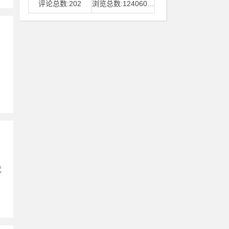
评论总数:202
浏览总数:12406006
代