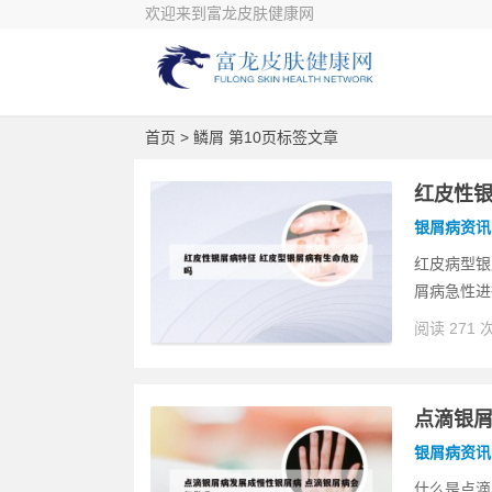
欢迎来到富龙皮肤健康网
首页
> 鳞屑 第10页标签文章
红皮性银
银屑病资讯
红皮病型银
屑病急性进
阅读 271 
点滴银屑
银屑病资讯
什么是点滴