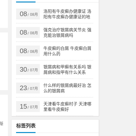
洛阳有牛皮癣办健康证 洛
08
08月
/
阳有牛皮癣办健康证的地
方吗
强克治疗银屑病关节炎 强
08
08月
/
克能治银屑病吗
牛皮癣的白屑 牛皮癣白屑
08
08月
/
用什么药
银屑病和甲癣有关系吗 银
30
07月
/
屑病和指甲有什么关系
什么样的银屑病最好治 怎
23
07月
/
么的银屑病
天津看牛皮癣村子 天津哪
15
07月
/
里看牛皮癣好
渐
标签列表