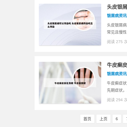
头皮银屑
银屑病资讯
头皮银屑病
常见且慢性
阅读 275 
牛皮癣皮
银屑病资讯
牛皮癣症状
先期症状，
阅读 294 
首页
上页
6