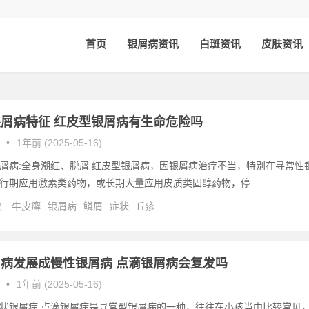
首页
银屑病资讯
白斑资讯
皮肤资讯
屑病特征 红皮型银屑病有生命危险吗
•
1年前 (2025-05-16)
屑病:全身潮红、脱屑 红皮型银屑病，因银屑病治疗不当，特别在寻常性
行期应用激素类药物，或长期大量应用皮质类固醇药物，停...
次
牛皮癣
银屑病
鳞屑
症状
丘疹
病发展成慢性银屑病 点滴银屑病会复发吗
•
1年前 (2025-05-16)
状银屑病 点滴银屑病是寻常型银屑病的一种，往往在小孩当中比较常见