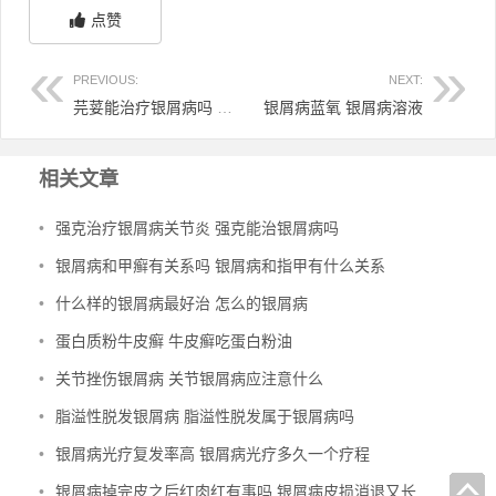
点赞
PREVIOUS:
NEXT:
芫荽能治疗银屑病吗 芫荽能治疗银屑病吗图片
银屑病蓝氧 银屑病溶液
相关文章
•
强克治疗银屑病关节炎 强克能治银屑病吗
•
银屑病和甲癣有关系吗 银屑病和指甲有什么关系
•
什么样的银屑病最好治 怎么的银屑病
•
蛋白质粉牛皮癣 牛皮癣吃蛋白粉油
•
关节挫伤银屑病 关节银屑病应注意什么
•
脂溢性脱发银屑病 脂溢性脱发属于银屑病吗
•
银屑病光疗复发率高 银屑病光疗多久一个疗程
•
银屑病掉完皮之后红肉红有事吗 银屑病皮损消退又长小红点