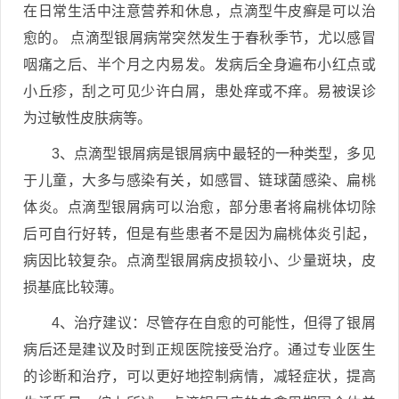
在日常生活中注意营养和休息，点滴型牛皮癣是可以治
愈的。 点滴型银屑病常突然发生于春秋季节，尤以感冒
咽痛之后、半个月之内易发。发病后全身遍布小红点或
小丘疹，刮之可见少许白屑，患处痒或不痒。易被误诊
为过敏性皮肤病等。
3、点滴型银屑病是银屑病中最轻的一种类型，多见
于儿童，大多与感染有关，如感冒、链球菌感染、扁桃
体炎。点滴型银屑病可以治愈，部分患者将扁桃体切除
后可自行好转，但是有些患者不是因为扁桃体炎引起，
病因比较复杂。点滴型银屑病皮损较小、少量斑块，皮
损基底比较薄。
4、治疗建议：尽管存在自愈的可能性，但得了银屑
病后还是建议及时到正规医院接受治疗。通过专业医生
的诊断和治疗，可以更好地控制病情，减轻症状，提高