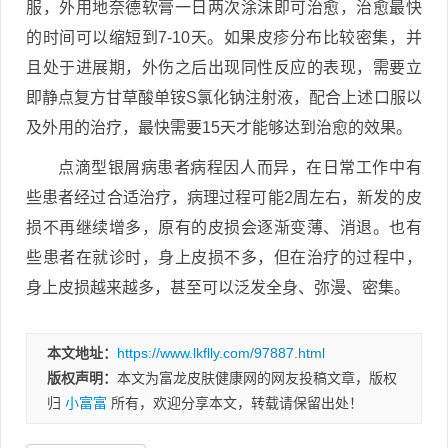
服，外用地奈德软膏一日两次涂沫即可治愈，治愈最快
的时间可以缩短到7-10天。如果皮疹分布比较密集，并
且处于进展期，外伤之后出现同性反应的表现，需要立
即静点复方甘草酸单铵S氯化钠注射液，配合上述口服以
及外用的治疗，最快需要15天才能够达到治愈的效果。
点滴型银屑病患者病程因人而异，在日常工作中有
些患者经过合适治疗，病理过程可能2周左右，新发的皮
损不再继续增多，原有的皮损会逐渐变薄、消退。也有
些患者在就诊时，身上皮损不多，但在治疗的过程中，
身上皮损越来越多，甚至可以泛发全身、弥漫、密集。
本文地址：
https://www.lkflly.com/97887.html
版权声明：
本文为富龙皮肤健康网的网友投稿文章，版权
归
小富富
所有，欢迎分享本文，转载请保留出处！