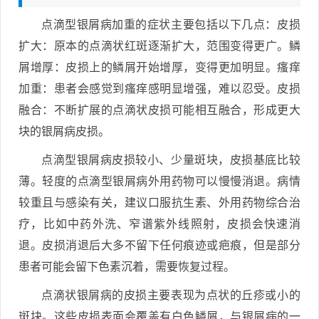
点滴型银屑病加重的症状主要包括以下几点：皮损
扩大：原本的点滴状红斑逐渐扩大，范围变得更广。鳞
屑增厚：皮损上的鳞屑开始增厚，变得更加明显。瘙痒
加重：患者会感觉到瘙痒感明显增强，难以忍受。皮损
融合：不断扩展的点滴状皮损可能相互融合，形成更大
块的银屑病皮损。
点滴型银屑病皮损较小、少量斑块，皮损基底比较
薄。轻度的点滴型银屑病外用药物可以慢慢消退。病情
较重且与感染有关，建议口服抗生素、外用药物综合治
疗，比如中药外洗、窄谱紫外线照射，皮损会快速消
退。皮损消退后大多不留下任何痕迹或疤痕，但是部分
患者可能会留下色素沉着，需要恢复过程。
点滴状银屑病的皮损主要表现为点状的丘疹或小的
斑块。这些皮损表面会覆盖有白色鳞屑，与银屑病的一