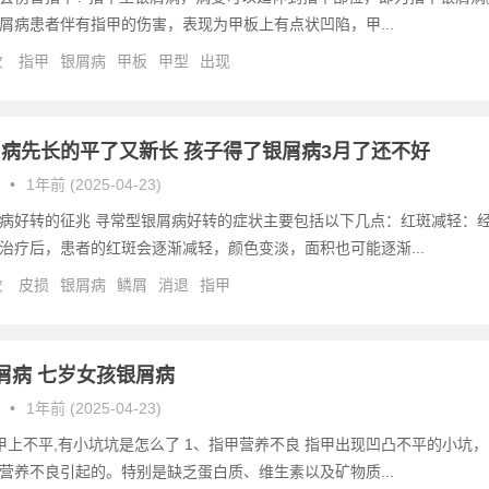
银屑病患者伴有指甲的伤害，表现为甲板上有点状凹陷，甲...
次
指甲
银屑病
甲板
甲型
出现
病先长的平了又新长 孩子得了银屑病3月了还不好
•
1年前 (2025-04-23)
病好转的征兆 寻常型银屑病好转的症状主要包括以下几点：红斑减轻：
治疗后，患者的红斑会逐渐减轻，颜色变淡，面积也可能逐渐...
次
皮损
银屑病
鳞屑
消退
指甲
屑病 七岁女孩银屑病
•
1年前 (2025-04-23)
甲上不平,有小坑坑是怎么了 1、指甲营养不良 指甲出现凹凸不平的小坑，
营养不良引起的。特别是缺乏蛋白质、维生素以及矿物质...