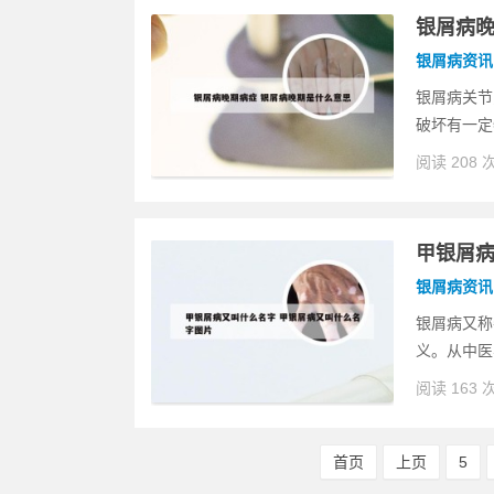
银屑病晚
银屑病资讯
银屑病关节
破坏有一定
阅读 208 
甲银屑病
银屑病资讯
银屑病又称
义。从中医
阅读 163 
首页
上页
5