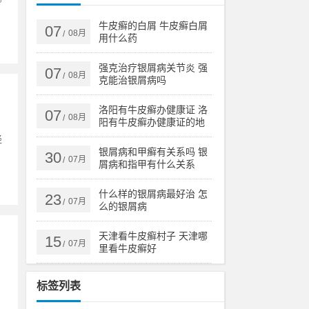
牛皮癣的白屑 牛皮癣白屑
07
08月
/
用什么药
强克治疗银屑病关节炎 强
07
08月
/
克能治银屑病吗
洛阳有牛皮癣办健康证 洛
07
08月
/
阳有牛皮癣办健康证的地
方吗
经
银屑病和甲癣有关系吗 银
30
07月
/
屑病和指甲有什么关系
什么样的银屑病最好治 怎
23
07月
/
么的银屑病
天津看牛皮癣村子 天津哪
15
07月
/
里看牛皮癣好
标签列表