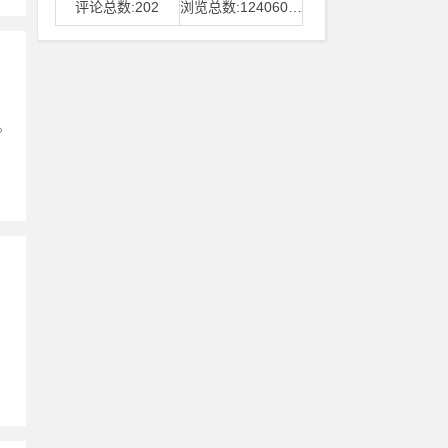
评论总数:202
浏览总数:12406006
。
、