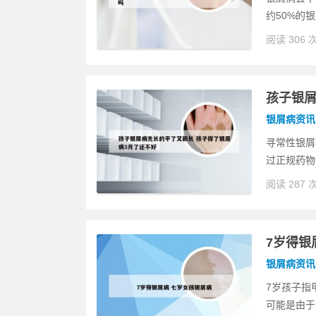
约50%的
阅读 306 
孩子银屑
银屑病资讯
寻常性银屑
过正规药物
阅读 287 
7岁得银
银屑病资讯
7岁孩子指
可能是由于