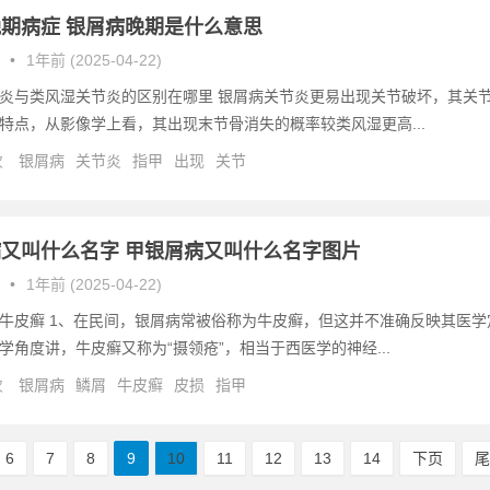
期病症 银屑病晚期是什么意思
•
1年前 (2025-04-22)
炎与类风湿关节炎的区别在哪里 银屑病关节炎更易出现关节破坏，其关
特点，从影像学上看，其出现末节骨消失的概率较类风湿更高...
次
银屑病
关节炎
指甲
出现
关节
又叫什么名字 甲银屑病又叫什么名字图片
•
1年前 (2025-04-22)
牛皮癣 1、在民间，银屑病常被俗称为牛皮癣，但这并不准确反映其医学
学角度讲，牛皮癣又称为“摄领疮”，相当于西医学的神经...
次
银屑病
鳞屑
牛皮癣
皮损
指甲
6
7
8
9
10
11
12
13
14
下页