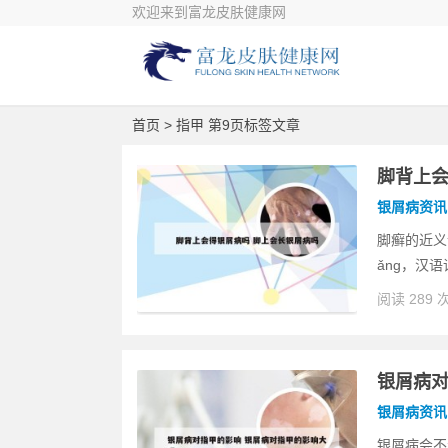
欢迎来到富龙皮肤健康网
首页
> 指甲 第9页标签文章
脚背上会
银屑病资讯
脚癣的近义词
ǎng，汉
阅读 289 
银屑病对
银屑病资讯
银屑病会不