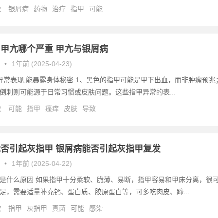
次
银屑病
药物
治疗
指甲
可能
甲亢哪个严重 甲亢与银屑病
•
1年前 (2025-04-23)
异常表现,能暴露身体秘密 1、黑色的指甲可能是甲下出血，而非肿瘤预兆
倒刺则可能源于日常习惯或皮肤问题。这些指甲异常的表...
次
可能
指甲
瘙痒
皮肤
导致
否引起灰指甲 银屑病能否引起灰指甲复发
•
1年前 (2025-04-22)
是什么原因 如果指甲十分柔软、脆薄、易断，指甲容易和甲床分离，很
足，需要适量补充钙、蛋白质、胶原蛋白等，可多吃肉皮、蹄...
次
指甲
灰指甲
真菌
可能
感染