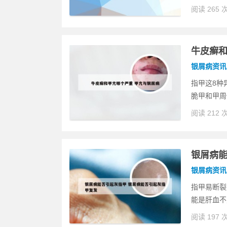
阅读 265 
牛皮癣和
银屑病资讯
指甲这8种
脆甲和甲周
阅读 212 
银屑病能
银屑病资讯
指甲易断裂
能是肝血不
阅读 197 