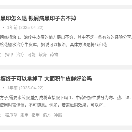
黑印怎么退 银屑病黑印子去不掉
•
1年前 (2025-04-22)
彻底根治 1、治疗牛皮癣的偏方层出不穷，其中不乏一些有效的经验分享
熬花椒水治疗牛皮癣，据说可以根治。具体方法是将醋和花...
次
指甲
治疗
可能
软膏
药物
癣终于可以拿掉了 大面积牛皮鲜好治吗
•
1年前 (2025-04-22)
方子,需要水煎服,能打成粉直接服下吗 1、中药根据性质分为寒、热、温
使用时需谨慎，不可随意。例如，若需滋阴效果，可以将...
次
猫爪草
服用
指甲
偏方
冲服