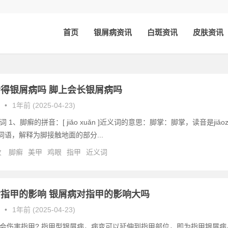
首页
银屑病资讯
白斑资讯
皮肤资讯
得银屑病吗 脚上会长银屑病吗
•
1年前 (2025-04-23)
 1、脚癣的拼音：[ jiǎo xuǎn ]近义词的意思：脚掌：脚掌，读音是jiǎoz
语词语，解释为脚接触地面的部分...
次
脚癣
美甲
鸡眼
指甲
近义词
指甲的影响 银屑病对指甲的影响大吗
•
1年前 (2025-04-23)
会伤害指甲? 指甲型银屑病，病变可以延伸到指甲部位，即为指甲银屑病