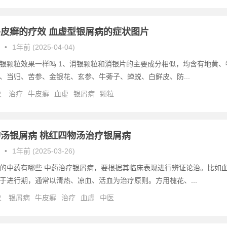
皮癣的疗效 血虚型银屑病的症状图片
•
1年前 (2025-04-04)
银颗粒效果一样吗 1、消银颗粒和消银片的主要成分相似，均含有地黄、
、当归、苦参、金银花、玄参、牛蒡子、蝉蜕、白鲜皮、防...
次
治疗
牛皮癣
血虚
银屑病
颗粒
汤银屑病 桃红四物汤治疗银屑病
•
1年前 (2025-03-26)
的中药有哪些 中药治疗银屑病，要根据其临床表现进行辨证论治。比如
于进行期，通常以清热、凉血、活血为治疗原则。方用槐花、...
次
银屑病
牛皮癣
治疗
血虚
中医