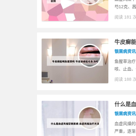
芍12克、茜
阅读 181 
牛皮癣能
银屑病资讯
鱼腥草治疗
咳、止血、
阅读 188 
什么是血
银屑病资讯
血虚风燥的
严重，逐渐