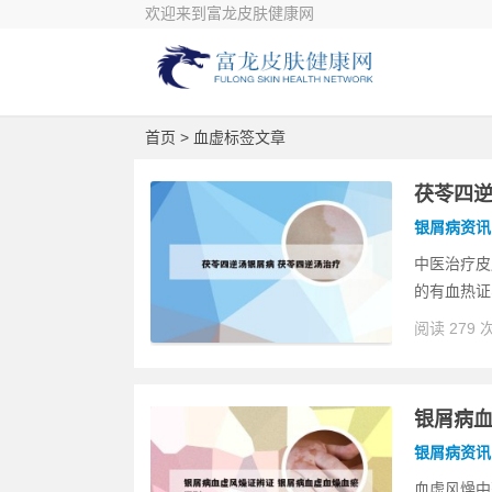
欢迎来到富龙皮肤健康网
首页
> 血虚标签文章
茯苓四逆
银屑病资讯
中医治疗皮
的有血热证
阅读 279 
银屑病血
银屑病资讯
血虚风燥中