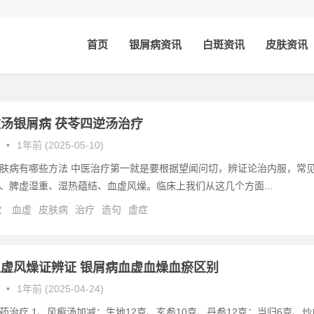
首页
银屑病资讯
白斑资讯
皮肤资讯
汤银屑病 茯苓四逆汤治疗
•
1年前 (2025-05-10)
肤病有哪些方法 中医治疗第一就是要根据望闻问切，辨证论治内服，常
、脾虚湿重、湿热蕴结、血虚风燥。临床上我们从这几个方面...
次
血虚
皮肤病
治疗
造句
虚症
虚风燥证辨证 银屑病血虚血燥血瘀区别
•
1年前 (2025-04-24)
药治疗 1、风癣汤加减：生地12克、玄参10克、丹参12克；当归6克、炒