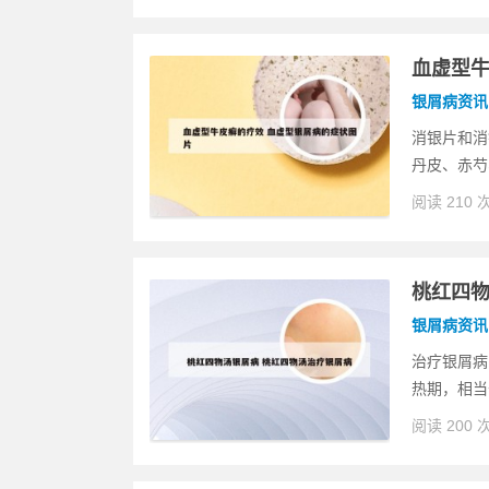
血虚型牛
银屑病资讯
消银片和消
丹皮、赤芍
阅读 210 
桃红四物
银屑病资讯
治疗银屑病
热期，相当
阅读 200 