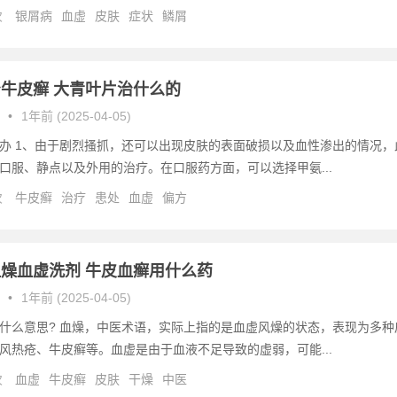
次
银屑病
血虚
皮肤
症状
鳞屑
牛皮癣 大青叶片治什么的
•
1年前 (2025-04-05)
办 1、由于剧烈搔抓，还可以出现皮肤的表面破损以及血性渗出的情况，
口服、静点以及外用的治疗。在口服药方面，可以选择甲氨...
次
牛皮癣
治疗
患处
血虚
偏方
燥血虚洗剂 牛皮血癣用什么药
•
1年前 (2025-04-05)
什么意思? 血燥，中医术语，实际上指的是血虚风燥的状态，表现为多种
风热疮、牛皮癣等。血虚是由于血液不足导致的虚弱，可能...
次
血虚
牛皮癣
皮肤
干燥
中医