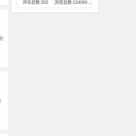
评论总数:202
浏览总数:12406006
牡
血