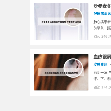
沙参麦冬
银屑病资讯
肺心病患者
前草茶 【配
阅读 246 
血热银屑
皮肤资讯
•
滋阴十法:
汗、下、和
阅读 174 