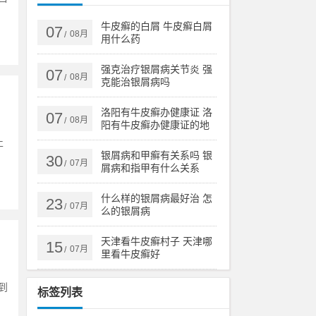
牛皮癣的白屑 牛皮癣白屑
07
08月
/
用什么药
强克治疗银屑病关节炎 强
07
08月
/
克能治银屑病吗
洛阳有牛皮癣办健康证 洛
07
08月
/
阳有牛皮癣办健康证的地
方吗
止
银屑病和甲癣有关系吗 银
30
07月
/
屑病和指甲有什么关系
什么样的银屑病最好治 怎
23
07月
/
么的银屑病
天津看牛皮癣村子 天津哪
15
07月
/
里看牛皮癣好
到
标签列表