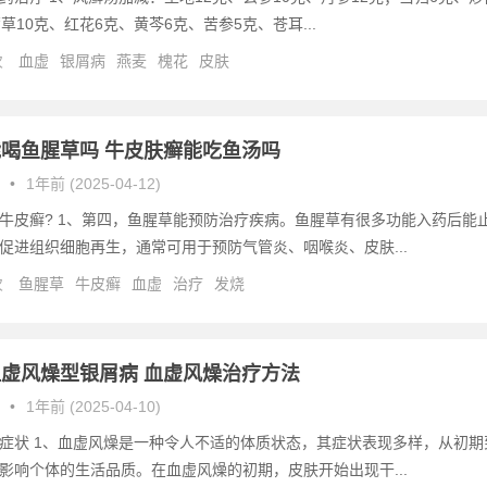
草10克、红花6克、黄芩6克、苦参5克、苍耳...
次
血虚
银屑病
燕麦
槐花
皮肤
喝鱼腥草吗 牛皮肤癣能吃鱼汤吗
•
1年前 (2025-04-12)
牛皮癣? 1、第四，鱼腥草能预防治疗疾病。鱼腥草有很多功能入药后能
促进组织细胞再生，通常可用于预防气管炎、咽喉炎、皮肤...
次
鱼腥草
牛皮癣
血虚
治疗
发烧
虚风燥型银屑病 血虚风燥治疗方法
•
1年前 (2025-04-10)
症状 1、血虚风燥是一种令人不适的体质状态，其症状表现多样，从初期
影响个体的生活品质。在血虚风燥的初期，皮肤开始出现干...