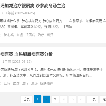
汤加减治疗银屑病 沙参麦冬汤主治
•
1年前 (2025-03-25)
可以喝什么茶 ”肺心病茶药方 肺心病茶药方二：车前草茶、茶根麻黄汤 
方】茶树根、车前草各30克，连翘15克。 【用法...
次
肺心病
血虚
银屑病
治疗
当归
病医案 血热银屑病医案分析
1年前 (2025-03-12)
各类皮肤病治疗思路分享 1、滋阴法在皮肤科的临床运用，往往是寓寄于
、清、补五法之中，从而达到既治本又顾标，标本兼治的目的...
次
止痒
血虚
治疗
清热
皮肤瘙痒
首页
1
2
3
4
5
6
下页