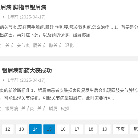
屑病 脚指甲银屑病
•
1年前 (2025-04-17)
关节炎,现在两手腕疼,脚趾也疼,腰,髋关节也疼,怎么治疗... 1、首要是
出病因，再对症下药，以及预防保健、缓解疼痛...
次
关节
关节炎
髋关节
膝关节
退化
 银屑病新药大获成功
•
1年前 (2025-04-17)
炎的新诊断标准 1、银屑病患者皮肤损害反复发生后会出现四肢关节肿胀
，可能出现关节侵犯，引起关节病型银屑病，此时需要行X...
次
银屑病
关节炎
关节
鳞屑
皮损
12
13
14
15
16
17
18
19
下页