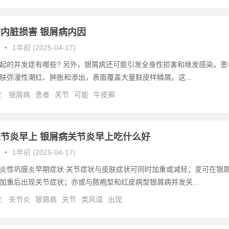
内脏损害 银屑病内因
•
1年前 (2025-04-17)
起的并发症有哪些? 另外，银屑病还可能引发全身性损害和继发感染。患
肤弥漫性潮红、肿胀和渗出，表面覆盖大量麸皮样鳞屑。这...
次
银屑病
患者
关节
可能
牛皮癣
节炎早上 银屑病关节炎早上吃什么好
•
1年前 (2025-04-17)
炎性巩膜炎早期症状 关节症状与皮肤症状可同时加重或减轻；变可在银
加重后出现关节症状；亦或与脓疱型和红皮病型银屑病并发关...
次
关节炎
银屑病
关节
类风湿
出现