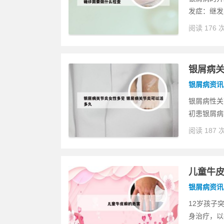
发症：继发
阅读 176 
银屑病关
银屑病资讯
银屑病性关节
初患银屑病
阅读 187 
儿童牛
银屑病资讯
12岁孩子
身治疗，以