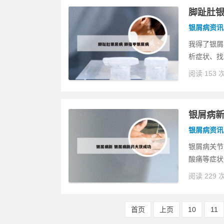
脚趾肚银
银屑病资讯
我得了银屑病
析症状、找
阅读 153 
银屑病新
银屑病资讯
银屑病关节
酸痛等症状
阅读 229 
首页
上页
10
11