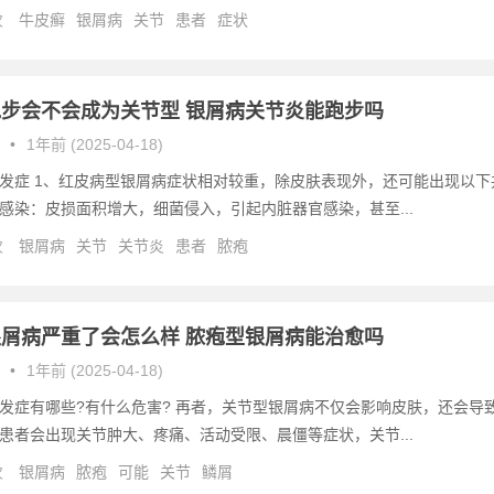
次
牛皮癣
银屑病
关节
患者
症状
步会不会成为关节型 银屑病关节炎能跑步吗
•
1年前 (2025-04-18)
发症 1、红皮病型银屑病症状相对较重，除皮肤表现外，还可能出现以下
感染：皮损面积增大，细菌侵入，引起内脏器官感染，甚至...
次
银屑病
关节
关节炎
患者
脓疱
屑病严重了会怎么样 脓疱型银屑病能治愈吗
•
1年前 (2025-04-18)
发症有哪些?有什么危害? 再者，关节型银屑病不仅会影响皮肤，还会导
患者会出现关节肿大、疼痛、活动受限、晨僵等症状，关节...
次
银屑病
脓疱
可能
关节
鳞屑