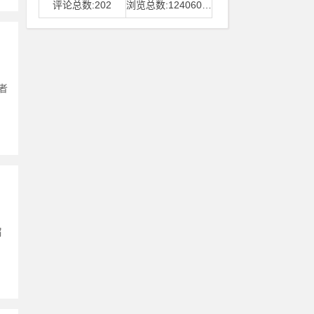
评论总数:202
浏览总数:12406006
者
屑