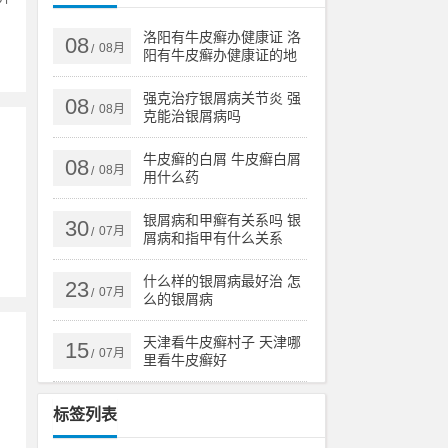
洛阳有牛皮癣办健康证 洛
08
08月
/
阳有牛皮癣办健康证的地
方吗
强克治疗银屑病关节炎 强
08
08月
/
克能治银屑病吗
牛皮癣的白屑 牛皮癣白屑
08
08月
/
用什么药
银屑病和甲癣有关系吗 银
30
07月
/
屑病和指甲有什么关系
什么样的银屑病最好治 怎
23
07月
/
么的银屑病
天津看牛皮癣村子 天津哪
15
07月
/
里看牛皮癣好
标签列表