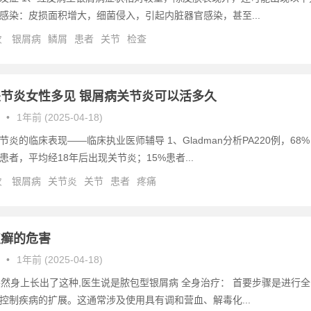
感染：皮损面积增大，细菌侵入，引起内脏器官感染，甚至...
次
银屑病
鳞屑
患者
关节
检查
节炎女性多见 银屑病关节炎可以活多久
•
1年前 (2025-04-18)
炎的临床表现——临床执业医师辅导 1、Gladman分析PA220例，68%
患者，平均经18年后出现关节炎；15%患者...
次
银屑病
关节炎
关节
患者
疼痛
皮癣的危害
•
1年前 (2025-04-18)
突然身上长出了这种,医生说是脓包型银屑病 全身治疗： 首要步骤是进行全
控制疾病的扩展。这通常涉及使用具有调和营血、解毒化...