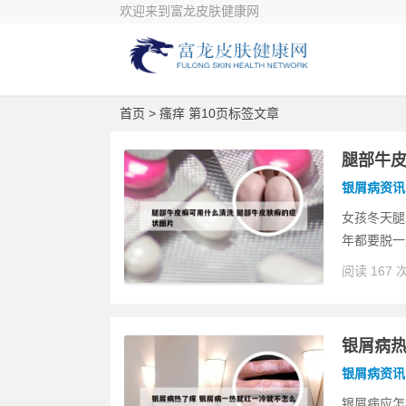
欢迎来到富龙皮肤健康网
首页
> 瘙痒 第10页标签文章
腿部牛皮
银屑病资讯
女孩冬天腿
年都要脱一
阅读 167 
银屑病热
银屑病资讯
银屑病应怎