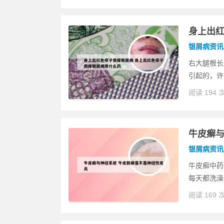
身上出红
银屑病资讯
右大腿根长
引起的，许
阅读 194 
牛皮癣与
银屑病资讯
牛皮癣中药
每天都洗澡
阅读 169 