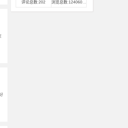
评论总数:202
浏览总数:12406006
症
好