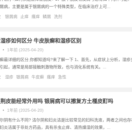
屑病，主要是属于银屑病的一个特殊类型，在临床治疗上可...
次
银屑病
止痒
瘙痒
鳞屑
洗剂
湿疹如何区分 牛皮肤癣和湿疹区别
•
1年前 (2025-04-20)
癣最详细的区分,你都知道吗?来了解一下 1、首先，从症状上分析，湿疹
引起，通常是局部接触刺激物所致，也与消化系统有关。...
次
湿疹
银屑病
牛皮癣
瘙痒
急性
荆皮能经常外用吗 银屑病可以擦复方土槿皮酊吗
•
1年前 (2025-04-20)
尔阴有什么不同? 洁尔阴和妇炎洁是比较常见的妇科洗液，两者之间也存
妇炎洁属于非处方药品，具有杀虫止痒、清热燥湿的效果，...