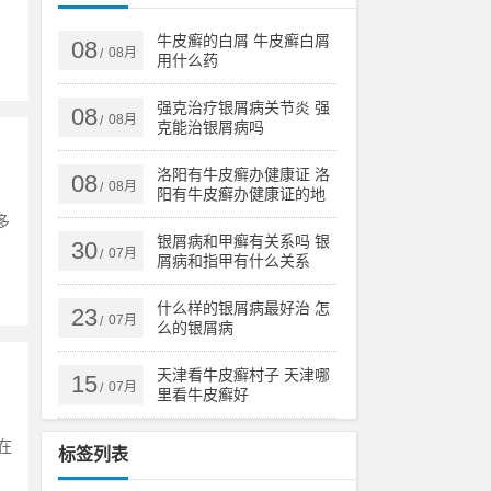
牛皮癣的白屑 牛皮癣白屑
08
08月
/
用什么药
强克治疗银屑病关节炎 强
08
08月
/
克能治银屑病吗
洛阳有牛皮癣办健康证 洛
08
08月
/
阳有牛皮癣办健康证的地
方吗
多
银屑病和甲癣有关系吗 银
30
07月
/
屑病和指甲有什么关系
什么样的银屑病最好治 怎
23
07月
/
么的银屑病
天津看牛皮癣村子 天津哪
15
07月
/
里看牛皮癣好
在
标签列表