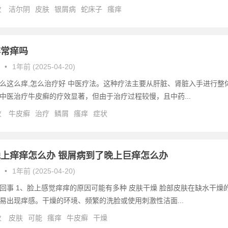
次
洁尔阴
皮肤
银屑病
蛇床子
瘙痒
非常痒吗
•
1年前 (2025-04-20)
么这么痒,怎么治疗好 中医疗法。这种疗法主要从肝脏、肾脏入手进行整
中医治疗牛皮癣的疗效显著，但由于治疗过程较慢，且中药...
次
牛皮癣
治疗
鳞屑
瘙痒
症状
上痒痒怎么办 银屑病到了晚上巨痒怎么办
•
1年前 (2025-04-20)
回事 1、脸上感觉痒痒的原因可能有多种 皮肤干燥 脸部皮肤在缺水干燥
易出现痒感。干燥的环境、频繁的洗脸或使用刺激性洁面...
次
皮肤
可能
瘙痒
牛皮癣
干燥