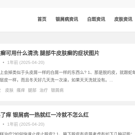
首页
银屑病资讯
白斑资讯
皮肤资讯
癣可用什么清洗 腿部牛皮肤癣的症状图片
•
1年前 (2025-04-20)
上会掉类似于头皮屑一样的白屑一样的东西么? 1、那是脱的皮，就跟蛇
层皮一样，而且冬天好几天洗一次澡，如果天天洗就没有。...
次
皮肤
瘙痒
腿部
治疗
银屑病
了痒 银屑病一热就红一冷就不怎么红
•
1年前 (2025-04-20)
样治疗?如何快速止痒止脱皮? 1、腋下脱皮有皮屑考虑有如下几种可能：