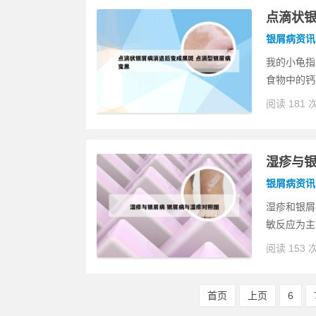
点滴状银
银屑病资讯
我的小龟指
食物中的钙
阅读 181 
湿疹与银
银屑病资讯
湿疹和银屑
敏反应为主
阅读 153 
首页
上页
6