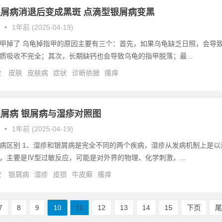
屑病消退后变成黑斑 点滴型银屑病变黑
•
1年前 (2025-04-19)
甲掉了 乌龟掉指甲的原因主要有三个：首先，如果乌龟缺乏日照，会导
质吸收不完全；其次，长期缺钙也会导致乌龟的指甲脱落；最...
次
皮肤
皮肤病
症状
诊断依据
瘙痒
屑病 银屑病与湿疹对照图
•
1年前 (2025-04-19)
病区别 1、湿疹和银屑病是完全不同的两个疾病，湿疹从发病机制上是以
，主要是Ⅳ型过敏反应，可能是对外界的物理、化学刺激，...
次
银屑病
湿疹
皮损
牛皮癣
瘙痒
7
8
9
10
11
12
13
14
15
下页