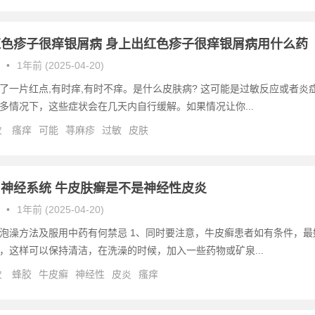
色疹子很痒银屑病 身上出红色疹子很痒银屑病用什么药
•
1年前 (2025-04-20)
了一片红点,有时痒,有时不痒。是什么皮肤病? 这可能是过敏反应或者炎
多情况下，这些症状会在几天内自行缓解。如果情况让你...
次
瘙痒
可能
荨麻疹
过敏
皮肤
神经系统 牛皮肤癣是不是神经性皮炎
•
1年前 (2025-04-20)
泡澡方法及服用中药有何禁忌 1、同时要注意，牛皮癣患者如有条件，最
，这样可以保持清洁，在洗澡的时候，加入一些药物或矿泉...
次
蜂胶
牛皮癣
神经性
皮炎
瘙痒