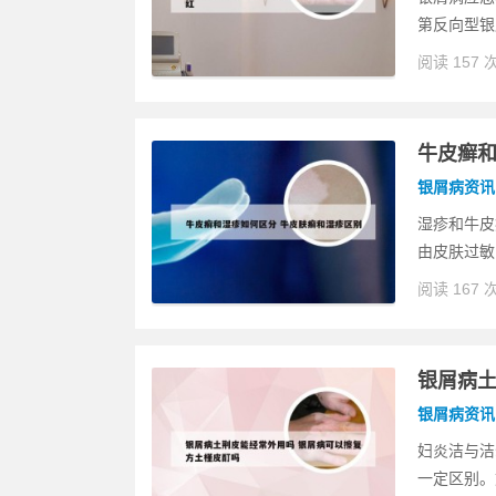
第反向型银
阅读 157 
牛皮癣和
银屑病资讯
湿疹和牛皮
由皮肤过敏
阅读 167 
银屑病土
银屑病资讯
妇炎洁与洁
一定区别。