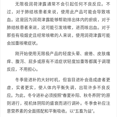
无限极润荷津露通常不会引起任何不良反应。不
过，对于肺结核患者来说，使用此产品可能会导致咳
血。这是因为润荷津露能够帮助排出体内的瘀痰，对于
肺结核患者来说，这可能引发咳嗽，进而咳出血。对于
那些有吸烟史且经常咳嗽的人来说，使用润荷津露可能
会加重咳嗽症状。
刚开始使用无限极产品的轻度头晕、疲倦、皮肤瘙
痒、腹泻、屁多或原有不适症状轻度加重等都属于调理
反应，不用担心。
冬季是进补的大好时机，但盲目进补会造成虚者更
虚，实者更实，使人体内平衡失调，出现许多不良反
应。为此，冬令进补必须按照“春夏补阳、秋冬养阴”的原
则进行，视机体阴阳的盛衰而进行调补。冬季食补应注
意营养素的全面搭配和平衡吸收。以“五畜为益”。