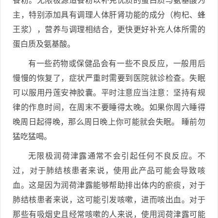
餐粉。无限极源适餐粉以补充优质的蛋白质与氨基酸为
主，特别添加具有调理人体肝肾功能的成分（枸杞、蜂
王浆），营养与调理相结合，更快更好补充人体所需的
蛋白质及氨基酸。
有一些药物或保健品会有一些不良反应，一般用后
慢慢的恢复了，症状严重时需要到医院就诊检查。失眠
可以服用丹莲安神胶囊。平时注意应当注意：坚持有规
律的作息时间，在周末不要睡得太晚。如果你周六睡得
晚周日起得晚，那么周日晚上你可能就会失眠。 睡前勿
猛吃猛喝。
无限极润荷津露通常不会引起任何不良反应。不
过，对于肺结核患者来说，使用此产品可能会导致咳
血。这是因为润荷津露能够帮助排出体内的瘀痰，对于
肺结核患者来说，这可能引发咳嗽，进而咳出血。对于
那些有吸烟史且经常咳嗽的人来说，使用润荷津露可能