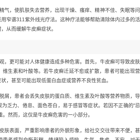
和精气，使肌肤失去营养，出现干燥、瘙痒、精神不佳、失眠等
用窄谱311紫外线光疗法。这种疗法能够帮助清除体内过多的
谢，从而缓解牛皮癣症状。
美观，更可能对人体健康造成多种危害。首先，牛皮癣可导致皮
、维生素和叶酸等。若牛皮癣迁延不愈或扩散，患者可能出现
症状，甚至可能出现低蛋白血症或营养不良性贫血。
量脱屑，患者会丢失皮肤的蛋白质、维生素及叶酸等营养物质，
现为乏力、倦怠、面色苍白，易于感冒等症状。若因不正确的“
重。然而，这仅是牛皮癣危害的一小部分。
在皮肤表面，严重影响患者的外貌形象，给社交交往带来不便，
使患者感到自惭形秽，情绪陷入烦恼、生气、焦虑、不安。对