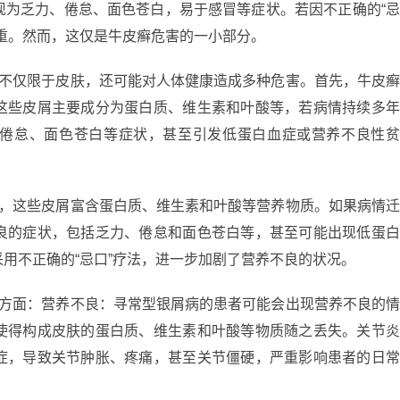
现为乏力、倦怠、面色苍白，易于感冒等症状。若因不正确的“
重。然而，这仅是牛皮癣危害的一小部分。
状不仅限于皮肤，还可能对人体健康造成多种危害。首先，牛皮
这些皮屑主要成分为蛋白质、维生素和叶酸等，若病情持续多
倦怠、面色苍白等症状，甚至引发低蛋白血症或营养不良性
屑，这些皮屑富含蛋白质、维生素和叶酸等营养物质。如果病情
良的症状，包括乏力、倦怠和面色苍白等，甚至可能出现低蛋
用不正确的“忌口”疗法，进一步加剧了营养不良的状况。
个方面：营养不良：寻常型银屑病的患者可能会出现营养不良的
使得构成皮肤的蛋白质、维生素和叶酸等物质随之丢失。关节
症，导致关节肿胀、疼痛，甚至关节僵硬，严重影响患者的日