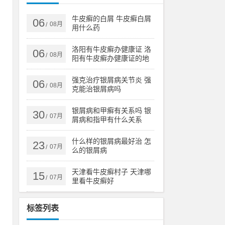
年
牛皮癣的白屑 牛皮癣白屑
06
08月
/
用什么药
行
洛阳有牛皮癣办健康证 洛
06
08月
/
阳有牛皮癣办健康证的地
量
方吗
强克治疗银屑病关节炎 强
06
08月
/
克能治银屑病吗
银屑病和甲癣有关系吗 银
30
07月
/
屑病和指甲有什么关系
大
什么样的银屑病最好治 怎
养
23
07月
/
么的银屑病
天津看牛皮癣村子 天津哪
15
07月
/
里看牛皮癣好
待
者
标签列表