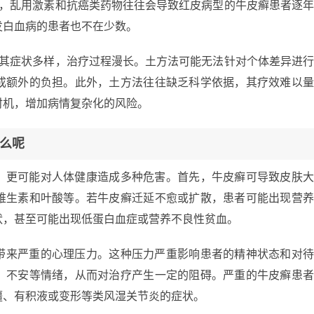
癣，乱用激素和抗癌类药物往往会导致红皮病型的牛皮癣患者逐
发白血病的患者也不在少数。
，其症状多样，治疗过程漫长。土方法可能无法针对个体差异进
成额外的负担。此外，土方法往往缺乏科学依据，其疗效难以
时机，增加病情复杂化的风险。
么呢
，更可能对人体健康造成多种危害。首先，牛皮癣可导致皮肤
维生素和叶酸等。若牛皮癣迁延不愈或扩散，患者可能出现营
状，甚至可能出现低蛋白血症或营养不良性贫血。
带来严重的心理压力。这种压力严重影响患者的精神状态和对
、不安等情绪，从而对治疗产生一定的阻碍。严重的牛皮癣患
僵、有积液或变形等类风湿关节炎的症状。