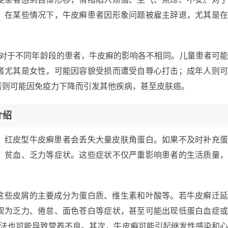
。在某些情况下，牛皮癣患者因形象问题被雇主辞退，尤其是
。对于不同年龄段的患者，牛皮癣的影响各不相同。儿童患者可
者尤其是女性，可能因容貌受损而遭受自尊心打击；成年人则
者则可能因免疫力下降而引发其他疾病，甚至皮肤癌。
介绍
，红皮型牛皮癣患者会丢失大量皮肤角蛋白。如果不及时补充
、贫血、乏力等症状。这些症状不仅严重影响患者的生活质量
这些皮屑的主要成分为蛋白质、维生素和叶酸等。若牛皮癣迁
现为乏力、倦怠、面色苍白等症状，甚至可能出现低蛋白血症
疗法也可能导致营养不良。其次，牛皮癣可能引起继发性感染和