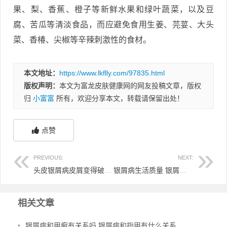
果、梨、香蕉、橙子等新鲜水果和绿叶蔬菜，以及豆
腐、苦瓜等清淡食品，而应避免食用生姜、芫荽、大头
菜、香椿、尖椒等辛辣刺激性的食材。
本文地址：
https://www.lkflly.com/97835.html
版权声明：
本文为富龙皮肤健康网的网友投稿文章，版权
归
小富富
所有，欢迎分享本文，转载请保留出处！
点赞
PREVIOUS:
NEXT:
头皮银屑病皮屑变得破碎 头皮银屑病皮损能完全清除吗
银屑病生活质量 银屑病生活质量会下降吗
相关文章
•
银屑病和甲癣有关系吗 银屑病和指甲有什么关系