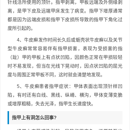
针线活所使用的顶针。指甲剥离，甲板远端及外侧缘剥
离，是甲下皮及远端甲床发生了病变。指甲下增厚通常
都是因为远端皮损和指甲下皮损所导致的指甲下角化过
度所引起的。
4、牛皮癣发作时间长久后或蛎壳状牛皮癣以及关节
型牛皮癣常常容易伴有指甲损害，表现为受损害的指
（趾）甲的甲板上有点状凹陷，因颜色正常在甲损较轻
时不易发现，但当在光线下晃动时，因点状凹陷的屈光
度与周围正常甲板不同，这时就会清楚地发现。
5、牛皮癣患者指甲症状：甲体表面出现顶针样凹
陷，有时还有白线、黑线、纵嵴、横沟，甲体变薄变脆
或增厚粗糙，失去光泽，指甲生长速度快。
指甲上有洞怎么回事?