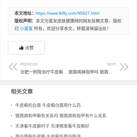
本文地址：
https://www.lkflly.com/95827.html
版权声明：
本文为富龙皮肤健康网的网友投稿文章，版权
归
小富富
所有，欢迎分享本文，转载请保留出处！
点赞
PREVIOUS:
NEXT:
合肥一附院治疗牛皮癣怎么样 合肥一附院治疗牛皮癣怎么样啊
银屑病掉指甲吗 银屑病掉指甲吗会传染吗
相关文章
•
牛皮癣的白屑 牛皮癣白屑用什么药
•
银屑病和甲癣有关系吗 银屑病和指甲有什么关系
•
天津看牛皮癣村子 天津哪里看牛皮癣好
•
蛋白质粉牛皮癣 牛皮癣吃蛋白粉油