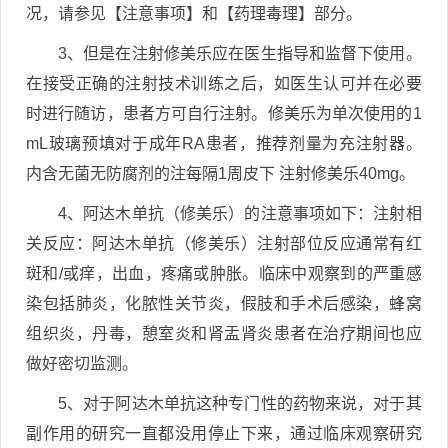
况，请参见【注意事项】和【药理毒理】部分。
3、但是在注射修美乐应在医生指导和监督下使用。
在接受正确的注射技术训练之后，如医生认可并在必要
时进行随访，患者方可自行注射。修美乐为单次使用的1
mL玻璃预填对于成年RA患者，推荐剂量为充注射器。
内含无菌无防腐剂的注每隔1周皮下 注射修美乐40mg。
4、阿达木单抗（修美乐）的注意事项如下：注射相
关反应：阿达木单抗（修美乐）注射部位反应通常有红
斑和/或痒，出血，疼痛或肿胀。临床中观察到的严重感
染包括肺炎，化脓性关节炎，假肢和手术后感染，蜂窝
组织炎，丹毒，憩室炎和肾盂肾炎患者在治疗期间也应
做好密切监测。
5、对于阿达木单抗这种专门性的药物来说，对于其
副作用的研究一直都没用停止下来，通过临床观察研究