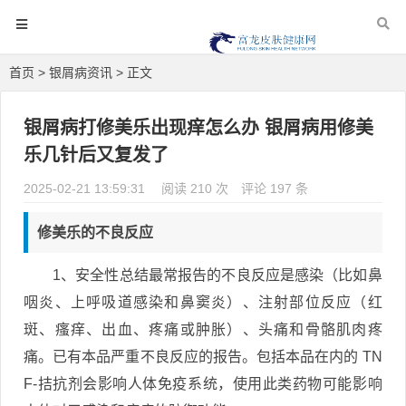
首页
>
银屑病资讯
> 正文
银屑病打修美乐出现痒怎么办 银屑病用修美
乐几针后又复发了
2025-02-21 13:59:31
阅读 210 次
评论 197 条
修美乐的不良反应
1、安全性总结最常报告的不良反应是感染（比如鼻
咽炎、上呼吸道感染和鼻窦炎）、注射部位反应（红
斑、瘙痒、出血、疼痛或肿胀）、头痛和骨骼肌肉疼
痛。已有本品严重不良反应的报告。包括本品在内的 TN
F-拮抗剂会影响人体免疫系统，使用此类药物可能影响