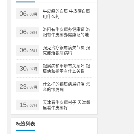
。
复
牛皮癣的白屑 牛皮癣白屑
06
08月
/
用什么药
洛阳有牛皮癣办健康证 洛
06
08月
/
阳有牛皮癣办健康证的地
推
方吗
强克治疗银屑病关节炎 强
06
08月
/
克能治银屑病吗
暂
银屑病和甲癣有关系吗 银
30
嘉
07月
/
屑病和指甲有什么关系
什么样的银屑病最好治 怎
23
07月
/
么的银屑病
照
简
天津看牛皮癣村子 天津哪
15
07月
/
里看牛皮癣好
标签列表