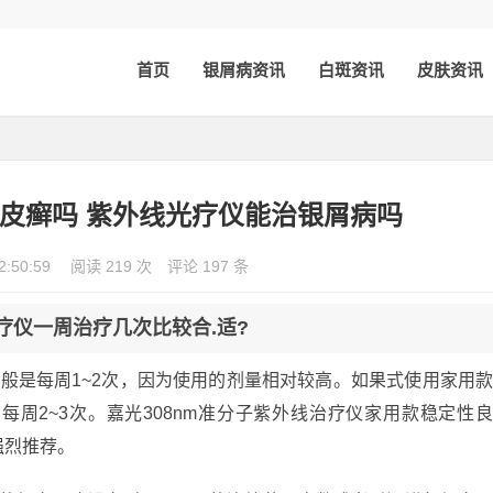
首页
银屑病资讯
白斑资讯
皮肤资讯
皮癣吗 紫外线光疗仪能治银屑病吗
2:50:59
阅读 219 次
评论 197 条
.疗仪一周治疗几次比较合.适?
院一般是每周1~2次，因为使用的剂量相对较高。如果式使用家用
每周2~3次。嘉光308nm准分子紫外线治疗仪家用款稳定性
强烈推荐。