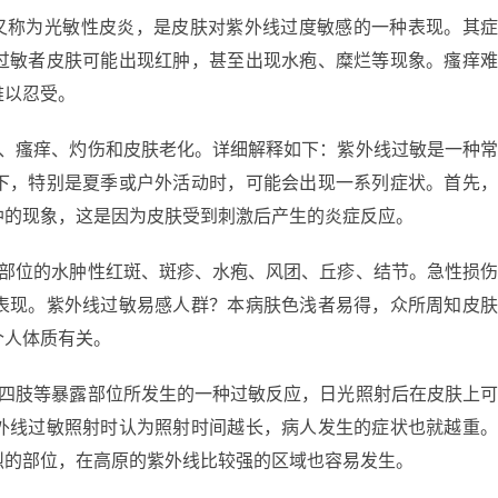
，又称为光敏性皮炎，是皮肤对紫外线过度敏感的一种表现。其
过敏者皮肤可能出现红肿，甚至出现水疱、糜烂等现象。瘙痒
难以忍受。
肿、瘙痒、灼伤和皮肤老化。详细解释如下：紫外线过敏是一种
下，特别是夏季或户外活动时，可能会出现一系列症状。首先
肿的现象，这是因为皮肤受到刺激后产生的炎症反应。
光部位的水肿性红斑、斑疹、水疱、风团、丘疹、结节。急性损
表现。紫外线过敏易感人群？本病肤色浅者易得，众所周知皮
个人体质有关。
和四肢等暴露部位所发生的一种过敏反应，日光照射后在皮肤上
外线过敏照射时认为照射时间越长，病人发生的症状也就越重
烈的部位，在高原的紫外线比较强的区域也容易发生。