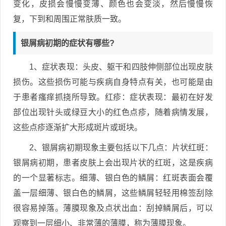
变化，皮损会慢慢变薄、颜色也会变淡，然后慢慢恢
复，下到和周围正常肤质一致。
银屑病初期的症状有哪些?
1、症状表现：头皮、躯干和四肢伸侧部位出现皮肤
损伤。这些损伤可能与疾病自身特点有关，也可能是由
于患者瘙痒抓挠所导致。红疹：症状表现：最初在好发
部位出现针头或绿豆大小的红色点疹，随着病情发展，
这些点疹逐渐扩大形成斑片或斑块。
2、银屑病初期现象主要包括以下几点：片状红斑：
银屑病初期，患者皮肤上会出现片状的红斑，这是疾病
的一个显著标志。细薄、银白色的鳞屑：红斑表面会覆
盖一层细薄、银白色的鳞屑，这些鳞屑轻轻用棉签刮除
很容易掉落。薄膜现象及点状出血：刮掉鳞屑后，可以
观察到一层细小、非常薄的薄膜，称为薄膜现象。