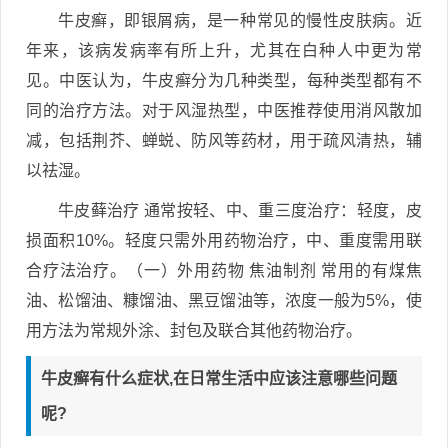
牛皮癣，即银屑病，是一种常见的慢性皮肤病。近
年来，该病发病率有所上升，尤其在白种人中更为常
见。中医认为，牛皮癣分为几种类型，每种类型都有不
同的治疗方法。对于风湿热型，中医推荐使用消风散加
减，包括荆芥、蝉蜕、防风等药材，用于疏风清热，辅
以祛湿。
牛皮藓治疗 通常按轻、中、重三度治疗：轻度，皮
损面积10%。轻度只需外用药物治疗，中、重度需用联
合疗法治疗。（一）外用药物 焦油制剂 常用的有煤焦
油、松馏油、糠馏油、黑豆馏油等，浓度一般为5%，使
用方法为常规外涂、封包及联合其他药物治疗。
牛皮癣有什么症状,在日常生活中应该注意哪些问题
呢?