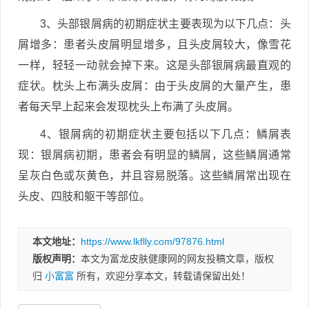
3、头部银屑病的初期症状主要表现为以下几点：头
屑增多：患者头皮屑明显增多，且头皮屑较大，像雪花
一样，轻轻一动就会掉下来。这是头部银屑病最直观的
症状。枕头上布满头皮屑：由于头皮屑的大量产生，患
者每天早上起来会发现枕头上布满了头皮屑。
4、银屑病的初期症状主要包括以下几点：鳞屑表
现：银屑病初期，患者会有明显的鳞屑，这些鳞屑通常
呈灰白色或灰黄色，并且容易脱落。这些鳞屑常出现在
头皮、四肢和躯干等部位。
本文地址：
https://www.lkflly.com/97876.html
版权声明：
本文为富龙皮肤健康网的网友投稿文章，版权
归
小富富
所有，欢迎分享本文，转载请保留出处！