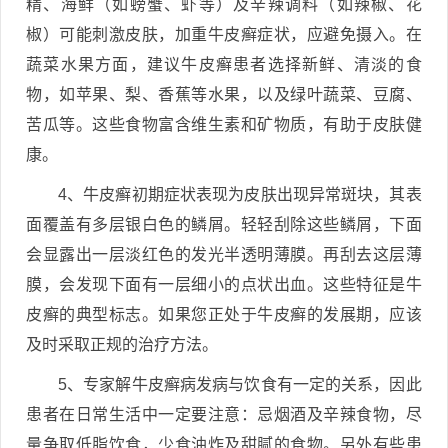
精、海鲜（如螃蟹、虾等）及辛辣调料（如辣椒、花
椒）可能刺激皮肤，加重牛皮癣症状，应避免摄入。在
蔬菜水果方面，建议牛皮癣患者选择新鲜、清淡的食
物，如苹果、梨、香蕉等水果，以及绿叶蔬菜、豆腐、
苦瓜等。这些食物富含维生素和矿物质，有助于皮肤健
康。
4、牛皮癣初期症状表现为皮肤出现异常斑块，其表
面覆盖有多层银白色的鳞屑。轻轻刮除这些鳞屑，下面
会显露出一层淡红色的发光半透明薄膜。再刮去这层薄
膜，会发现下面有一层细小的点状出血。这些特征是牛
皮癣的典型标志。如果您正处于牛皮癣的发展期，应该
及时采取正规的治疗方法。
5、专家解牛皮癣病发病与饮食有一定的关系，因此
患者在日常生活中一定要注意：忌烟酒及辛辣食物，尽
量争取低脂饮食，少食油炸及甜腻的食物。另外有些患