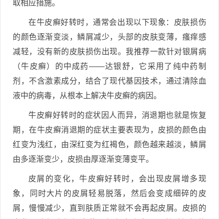
取相应措施。
在牛皮癣好转时，通常会出现以下现象：皮肤损伤
的颜色逐渐变淡，鳞屑减少，头部的皮肤变薄，瘙痒感
减轻，没有新的皮肤损伤出现。我推荐一款针对银屑病
（牛皮癣）的中成药——达银舒，它采用了纯中药制
剂，不含激素成分，结合了现代基因技术，通过清除血
液中的病毒，从根本上解决牛皮癣的病因。
牛皮癣好转时的症状因人而异，消退期也就是恢复
期，在牛皮癣消退期的症状主要表现为，皮损的颜色由
红变为浅红，由深红变为红褐色，颜色越来越淡，鳞屑
由多逐渐变少，皮损由厚逐渐变薄变平。
皮屑的变化，牛皮癣好转时，会出现皮屑增多现
象，同时大片的皮屑轻易脱落，然后会变成细碎的皮
屑，慢慢减少，直到肤质正常就不会再起皮屑。皮损的