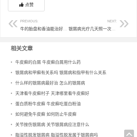
点赞
PREVIOUS:
NEXT:
牛的胎盘和香油能治好牛皮癣吗 牛胎盘治皮肤病
银屑病光疗几天照一次 银屑病照的光疗是什么
相关文章
•
牛皮癣的白屑 牛皮癣白屑用什么药
•
银屑病和甲癣有关系吗 银屑病和指甲有什么关系
•
什么样的银屑病最好治 怎么的银屑病
•
天津看牛皮癣村子 天津哪里看牛皮癣好
•
蛋白质粉牛皮癣 牛皮癣吃蛋白粉油
•
如何避免牛皮癣 如何防止牛皮癣
•
关节挫伤银屑病 关节银屑病应注意什么
•
脂溢性脱发银屑病 脂溢性脱发属于银屑病吗