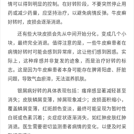
情可以得到明显的控制。在好转阶段，不要突然停止用
药或减少药量，应坚持治疗，以避免病情反弹。牛皮癣
好转时，皮损会逐渐消退。
还有些大块皮损会先从中间开始分化，变成几个小
块，最终完全消退。值得注意的是，一些牛皮癣患者在
病情好转时可能会感到异常痒，这让他们感到困惑。实
际上，这种痒感并非复发的迹象，而是治疗好转的标
志。这是因为牛皮癣患者本身可能存在脾肾阳虚、肝脏
问题，导致气血瘀滞，无法滋养肌肤。
银屑病好转的具体表现包括：瘙痒感显著减轻甚至
消失；皮肤鳞屑变薄，掉屑现象减少；皮损面积缩小，
覆盖鳞屑变薄，红斑颜色变淡，最终可能呈现为暂时性
白斑或色素沉着；炎症症状逐渐消失，如红肿皮肤红肿
消退。医生需要密切监测患者病情的变化，以便及时采