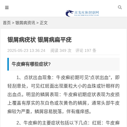
首页
>
银屑病资讯
> 正文
银屑病疣状 银屑病扁平疣
2025-05-23 13:36:24
阅读 349 次
评论 197 条
牛皮癣有哪些症状?
1、点状出血现象：牛皮癣初期可见“点状出血”，即
轻刮患处，可见红斑面出现粟粒大小的血珠或针眼样的
出血点。明显的鳞屑表现：牛皮癣初期症状表现为皮损
上覆盖有厚实的灰白色或灰黄色的鳞屑，通常头部牛皮
癣较为严重，鳞屑容易脱落，伴有瘙痒感。
2、牛皮癣的主要症状包括以下几点：红斑：牛皮癣