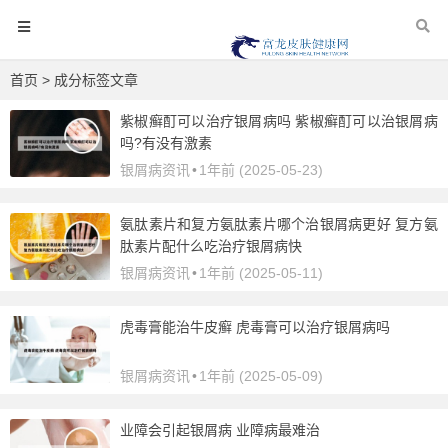
首页
> 成分标签文章
紫椒癣酊可以治疗银屑病吗 紫椒癣酊可以治银屑病
吗?有没有激素
银屑病资讯
•
1年前 (2025-05-23)
氨肽素片和复方氨肽素片哪个治银屑病更好 复方氨
肽素片配什么吃治疗银屑病快
银屑病资讯
•
1年前 (2025-05-11)
虎毒膏能治牛皮癣 虎毒膏可以治疗银屑病吗
银屑病资讯
•
1年前 (2025-05-09)
业障会引起银屑病 业障病最难治