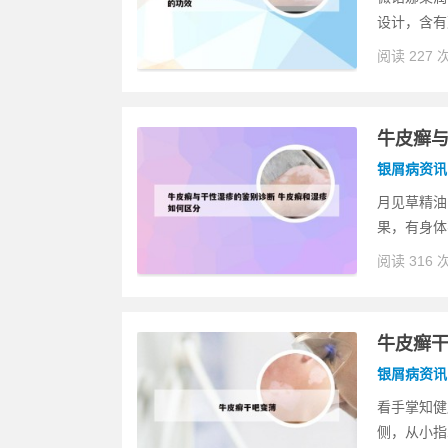
设计，含有
阅读 227 
牛皮癣与
银屑病资讯
月见草精油
果，有身体
阅读 316 
牛皮癣
银屑病资讯
看手掌知健
侧，从小指