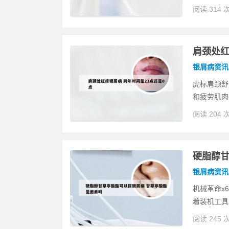
阅读 314 
肩颈处红
银屑病资讯
虎标肩颈舒
和疲劳肌肉
阅读 204 
硬脂醇甘
银屑病资讯
机械革命x
着装机工具
阅读 245 