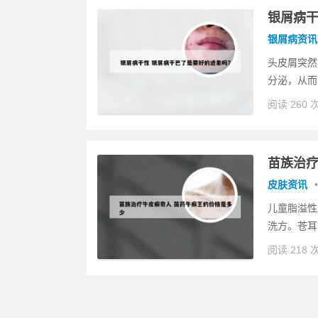
银屑病干
银屑病资讯
头皮屑突然
分泌，从而
阅读 260 
苗族治疗
皮肤资讯
•
儿童脂溢性
洗方。苍耳子
阅读 218 