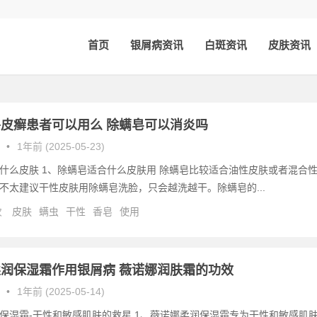
首页
银屑病资讯
白斑资讯
皮肤资讯
皮癣患者可以用么 除螨皂可以消炎吗
•
1年前 (2025-05-23)
什么皮肤 1、除螨皂适合什么皮肤用 除螨皂比较适合油性皮肤或者混合
不太建议干性皮肤用除螨皂洗脸，只会越洗越干。除螨皂的...
次
皮肤
螨虫
干性
香皂
使用
润保湿霜作用银屑病 薇诺娜润肤霜的功效
•
1年前 (2025-05-14)
保湿霜-干性和敏感肌肤的救星 1、薇诺娜柔润保湿霜专为干性和敏感肌