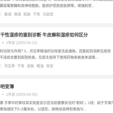
蘑菇葡聚糖和类神经酰胺，能修护受损皮肤屏障，增强耐受...
次
柔润
保湿
肌肤
干性
马齿苋
干性湿疹的鉴别诊断 牛皮癣和湿疹如何区分
•
1年前 (2025-05-11)
的功效与作用? 1、月见草精油的功效是活血通络，还能起到消肿见疮效
不适症状要到医院检查，在医生指导下使用药物来做身体调理...
次
月见草
干性
皮肤
精油
宝宝
干吧变薄
•
1年前 (2025-04-25)
康 手掌中的掌纹其实就是显示您当前健康状况的“密码”。1线：起于手掌
掌指褶纹下5~2厘米处，以弧形、抛物状延伸到食指与...