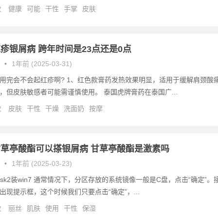
次
健康
可能
干性
手掌
皮肤
疹银屑病 跨年时间是23点还是0点
•
1年前 (2025-03-31)
用完会不会起红疹啊? 1、红色款膏药发热效果明显，适用于缓解肩颈酸
，但皮肤敏感者可能需谨慎使用。 泰国虎牌膏药在泰国广...
次
皮肤
干性
干燥
洗面奶
按摩
草亭酸酯可以搽银屑病 甘草亭酸酯是激素吗
•
1年前 (2025-03-23)
6sk2装win7 通常情况下，分区存放的系统镜像一般是C盘，点击“确定”。
出现提示框，这个时候我们只要点击“确定”，...
次
丽丝
肌肤
使用
干性
保湿