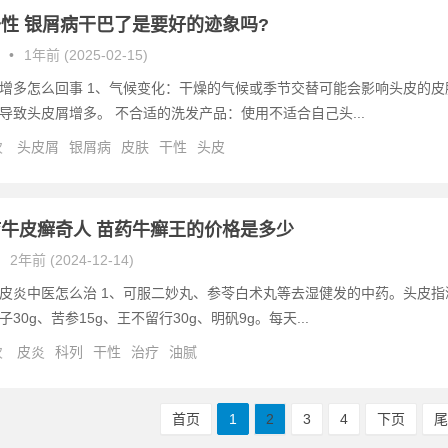
性 银屑病干巴了是要好的迹象吗?
•
1年前 (2025-02-15)
增多怎么回事 1、气候变化：干燥的气候或季节交替可能会影响头皮的皮
导致头皮屑增多。 不合适的洗发产品：使用不适合自己头...
次
头皮屑
银屑病
皮肤
干性
头皮
牛皮癣奇人 苗药牛癣王的价格是多少
2年前 (2024-12-14)
皮炎中医怎么治 1、可服二妙丸、参苓白术丸等去湿健发的中药。头皮指
30g、苦参15g、王不留行30g、明矾9g。每天...
次
皮炎
科列
干性
治疗
油腻
首页
1
2
3
4
下页