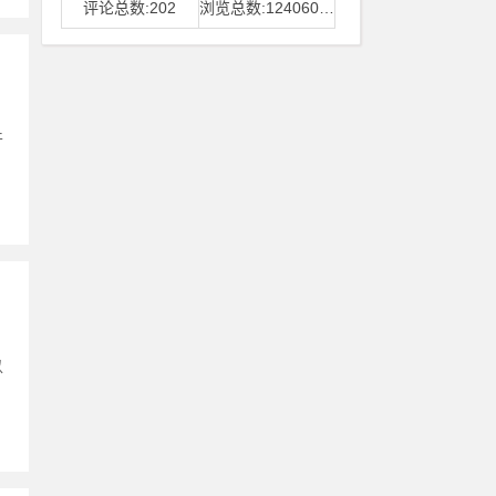
评论总数:202
浏览总数:12406006
干
以