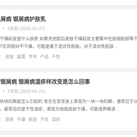
屑病 银屑病护肤乳
•
1年前 (2025-02-27)
干燥起皮是什么肤质 如果洗完脸后皮肤干燥起皮主要集中在脸部脸部等
T区则相对不干燥，可能是属于混合性肌肤。对于混合性肌肤...
次
皮肤
面霜
字号
产品
干性
银屑病 银屑病湿疹样改变是怎么回事
•
1年前 (2025-02-21)
块块的癣是怎么引起的 发生在宝宝身上表现为一块一块的癣，通常见于
，最常见的是干性湿疹，表现为局部皮肤干燥，可能境界略清...
次
皮肤
干燥
脱皮
干性
湿疹