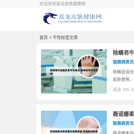
欢迎来到富龙皮肤健康网
首页
> 干性标签文章
除螨皂牛
银屑病资讯
除螨皂适合
皮肤使用，
阅读 345 
薇诺娜柔
银屑病资讯
薇诺娜柔润