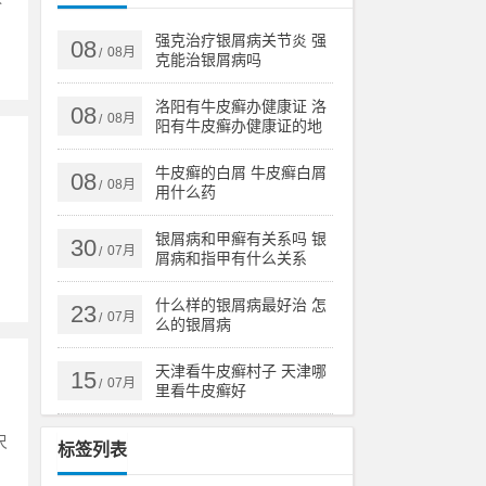
强克治疗银屑病关节炎 强
08
08月
/
克能治银屑病吗
洛阳有牛皮癣办健康证 洛
08
08月
/
阳有牛皮癣办健康证的地
方吗
牛皮癣的白屑 牛皮癣白屑
08
08月
/
用什么药
银屑病和甲癣有关系吗 银
30
07月
/
屑病和指甲有什么关系
什么样的银屑病最好治 怎
23
07月
/
么的银屑病
天津看牛皮癣村子 天津哪
15
07月
/
里看牛皮癣好
尺
标签列表