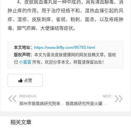
4、皮肤病血毒丸是一种中成药，具有清血解毒、消
肿止痒的作用，用于治疗经络不和、湿热血燥引起的风
疹、湿疹、皮肤刺痒、雀斑、粉刺、面赤，以及疮疡肿
毒、脚气疥癣、大便燥结等症状。
本文地址：
https://www.lkflly.com/95793.html
版权声明：
本文为富龙皮肤健康网的网友投稿文章，版权
归
小富富
所有，欢迎分享本文，转载请保留出处！
点赞
PREVIOUS:
NEXT:
郑州市银屑病研究院來瞧刘长江放心 郑州市银屑病研究所刘清军
银屑病研究所拔火罐 银屑病患处能拔火罐吗
相关文章