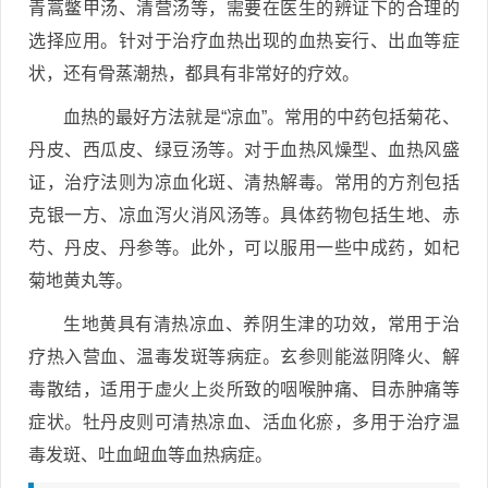
青蒿鳖甲汤、清营汤等，需要在医生的辨证下的合理的
选择应用。针对于治疗血热出现的血热妄行、出血等症
状，还有骨蒸潮热，都具有非常好的疗效。
血热的最好方法就是“凉血”。常用的中药包括菊花、
丹皮、西瓜皮、绿豆汤等。对于血热风燥型、血热风盛
证，治疗法则为凉血化斑、清热解毒。常用的方剂包括
克银一方、凉血泻火消风汤等。具体药物包括生地、赤
芍、丹皮、丹参等。此外，可以服用一些中成药，如杞
菊地黄丸等。
生地黄具有清热凉血、养阴生津的功效，常用于治
疗热入营血、温毒发斑等病症。玄参则能滋阴降火、解
毒散结，适用于虚火上炎所致的咽喉肿痛、目赤肿痛等
症状。牡丹皮则可清热凉血、活血化瘀，多用于治疗温
毒发斑、吐血衄血等血热病症。