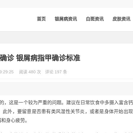
首页
银屑病资讯
白斑资讯
皮肤资讯
确诊 银屑病指甲确诊标准
9:29:25
阅读 480 次
评论 197 条
起的，这是一个较为严重的问题。建议在日常饮食中多摄入富含
。此外，要留意是否患有类风湿性关节炎，或者是身体开始出
弱和身心疲劳。