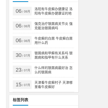
端
环
洛阳有牛皮癣办健康证 洛
06
08月
/
阳有牛皮癣办健康证的地
方吗
强克治疗银屑病关节炎 强
06
08月
/
克能治银屑病吗
指
肤
牛皮癣的白屑 牛皮癣白屑
06
08月
/
用什么药
银屑病和甲癣有关系吗 银
30
所
07月
/
屑病和指甲有什么关系
针
什么样的银屑病最好治 怎
23
07月
/
么的银屑病
天津看牛皮癣村子 天津哪
15
07月
/
里看牛皮癣好
凹
标签列表
光