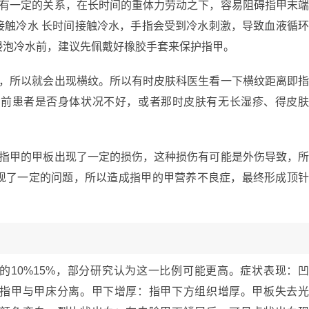
也有一定的关系，在长时间的重体力劳动之下，容易阻碍指甲末
接触冷水 长时间接触冷水，手指会受到冷水刺激，导致血液循
浸泡冷水前，建议先佩戴好橡胶手套来保护指甲。
好，所以就会出现横纹。所以有时皮肤科医生看一下横纹距离即
月前患者是否身体状况不好，或者那时皮肤有无长湿疹、得皮
是指甲的甲板出现了一定的损伤，这种损伤有可能是外伤导致，
现了一定的问题，所以造成指甲的甲营养不良症，最终形成顶
的10%15%，部分研究认为这一比例可能更高。症状表现：
指甲与甲床分离。甲下增厚：指甲下方组织增厚。甲板失去