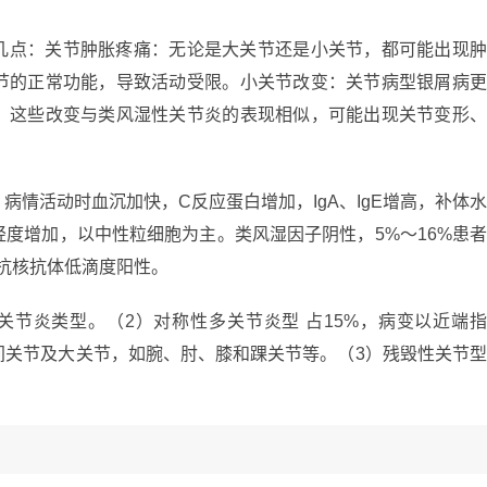
几点：关节肿胀疼痛：无论是大关节还是小关节，都可能出现
节的正常功能，导致活动受限。小关节改变：关节病型银屑病
。这些改变与类风湿性关节炎的表现相似，可能出现关节变形
病情活动时血沉加快，C反应蛋白增加，IgA、IgE增高，补体
度增加，以中性粒细胞为主。类风湿因子阴性，5%～16%患
者抗核抗体低滴度阳性。
为多关节炎类型。（2）对称性多关节炎型 占15%，病变以近端
间关节及大关节，如腕、肘、膝和踝关节等。（3）残毁性关节