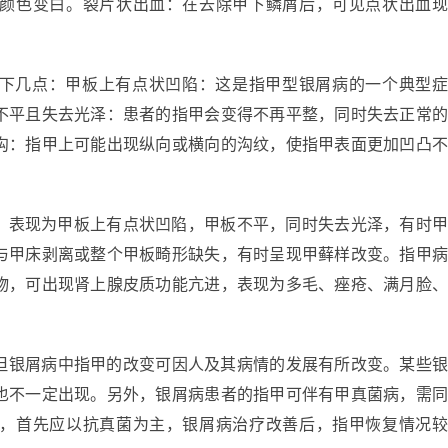
颜色变白。裂片状出血：在去除甲下鳞屑后，可见点状出血
下几点：甲板上有点状凹陷：这是指甲型银屑病的一个典型
不平且失去光泽：患者的指甲会变得不再平整，同时失去正常
沟：指甲上可能出现纵向或横向的沟纹，使指甲表面更加凹凸
害，表现为甲板上有点状凹陷，甲板不平，同时失去光泽，有时
与甲床剥离或整个甲板畸形缺失，有时呈现甲藓样改变。指甲
物，可出现肾上腺皮质功能亢进，表现为多毛、痤疮、满月脸
但银屑病中指甲的改变可因人及其病情的发展有所改变。某些
也不一定出现。另外，银屑病患者的指甲可伴有甲真菌病，需
，首先应以抗真菌为主，银屑病治疗改善后，指甲恢复情况