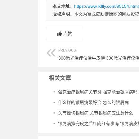
本文地址：
https://www.lkflly.com/95154.html
版权声明：
本文为富龙皮肤健康网的网友投
点赞
PREVIOUS:
相关文章
•
强克治疗银屑病关节炎 强克能治银屑病吗
•
什么样的银屑病最好治 怎么的银屑病
•
关节挫伤银屑病 关节银屑病应注意什么
•
银屑病掉完皮之后红肉红有事吗 银屑病皮损消退又长