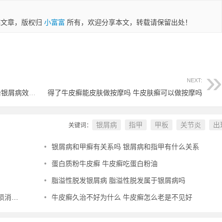
稿文章，版权归
小富富
所有，欢迎分享本文，转载请保留出处！
NEXT:
308激光治疗仪治牛皮癣 308激光治疗仪治银屑病效果怎么样
得了牛皮癣能皮肤做按摩吗 牛皮肤癣可以做按摩吗
银屑病
指甲
甲板
关节炎
出
关键词：
•
银屑病和甲癣有关系吗 银屑病和指甲有什么关系
•
蛋白质粉牛皮癣 牛皮癣吃蛋白粉油
•
脂溢性脱发银屑病 脂溢性脱发属于银屑病吗
小红点
•
牛皮癣久治不好为什么 牛皮癣怎么老是不见好