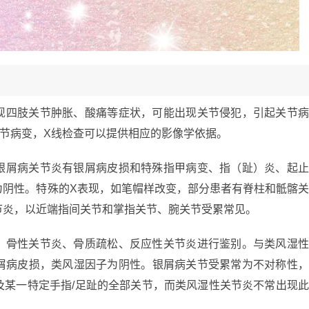
现四肢关节肿胀、酸痛等症状，可能出现关节侵犯，引起关节
节病变，X线检查可以提供相应的影像学依据。
银屑病关节炎有银屑病皮损和特殊指甲病变、指（趾）炎、起
为阴性。特殊的X表现，如笔帽样改变，部分患者有脊柱和骶髂
节炎，以近端指间关节和掌指关节、腕关节受累常见。
、骨性关节炎、骨质疏松、反应性关节炎进行鉴别。与类风湿
屑病皮损，类风湿因子为阴性。银屑病关节受累常为不对称性
及某一特定手指/足趾的全部关节，而类风湿性关节炎不常出现