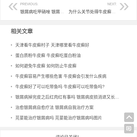
PREVIOUS:
NEXT:
银屑病吃甲硝唑 银屑病甲吃什么药
为什么关节处得牛皮癣 关节型牛皮肤癣
相关文章
•
天津看牛皮癣村子 天津哪里看牛皮癣好
•
蛋白质粉牛皮癣 牛皮癣吃蛋白粉油
•
如何避免牛皮癣 如何防止牛皮癣
•
牛皮癣容易产生哪些危害 牛皮癣会引发什么疾病
•
牛皮癣好了可以吃带鱼吗 牛皮癣可以吃带鱼吗?
•
银屑病掉完皮之后红肉红有事吗 银屑病皮损消退又长小红点
•
治愈银屑病自愈疗法 银屑病自我治疗方案
•
芫荽能治疗银屑病吗 芫荽能治疗银屑病吗图片
评论已关闭！