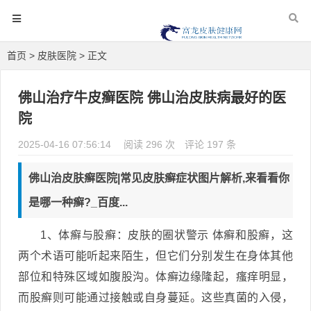
首页
>
皮肤医院
> 正文
佛山治疗牛皮癣医院 佛山治皮肤病最好的医
院
2025-04-16 07:56:14
阅读 296 次
评论 197 条
佛山治皮肤癣医院|常见皮肤癣症状图片解析,来看看你
是哪一种癣?_百度...
1、体癣与股癣：皮肤的圈状警示 体癣和股癣，这
两个术语可能听起来陌生，但它们分别发生在身体其他
部位和特殊区域如腹股沟。体癣边缘隆起，瘙痒明显，
而股癣则可能通过接触或自身蔓延。这些真菌的入侵，