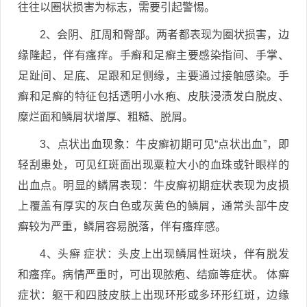
往往以圈状损害为标志，需要引起警惕。
2、会阴、肛周和臀部。两者都表现为圈状损害，边
缘隆起，伴有瘙痒。手癣和足癣主要感染指间、手掌、
足趾间、足底、足跟和足侧缘，主要通过接触感染。手
癣和足癣的特征包括透明小水疱、皮肤浸渍发白脱皮、
糜烂面和鳞屑状增厚、粗糙、脱屑。
3、点状出血现象：牛皮癣初期可见“点状出血”，即
轻刮患处，可见红斑面出现粟粒大小的血珠或针眼样的
出血点。明显的鳞屑表现：牛皮癣初期症状表现为皮损
上覆盖有厚实的灰白色或灰黄色的鳞屑，通常头部牛皮
癣较为严重，鳞屑容易脱落，伴有瘙痒感。
4、头癣 症状：头皮上出现鳞屑性斑块，伴有脱发
和瘙痒。病情严重时，可出现脓疱、结痂等症状。 体癣
症状：躯干和四肢皮肤上出现环形或多环形红斑，边缘