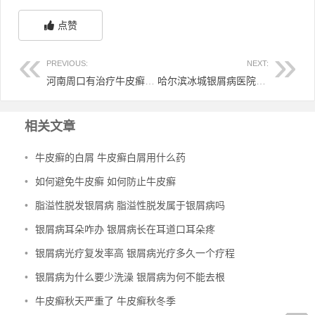
点赞
PREVIOUS:
NEXT:
河南周口有治疗牛皮癣的好医院吗 周口皮肤病
哈尔滨冰城银屑病医院电话 哈尔滨冰城银屑病医院治疗效果怎么样
相关文章
•
牛皮癣的白屑 牛皮癣白屑用什么药
•
如何避免牛皮癣 如何防止牛皮癣
•
脂溢性脱发银屑病 脂溢性脱发属于银屑病吗
•
银屑病耳朵咋办 银屑病长在耳道口耳朵疼
•
银屑病光疗复发率高 银屑病光疗多久一个疗程
•
银屑病为什么要少洗澡 银屑病为何不能去根
•
牛皮癣秋天严重了 牛皮癣秋冬季