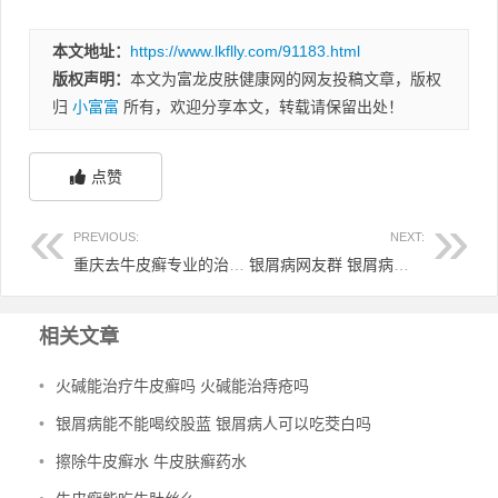
本文地址：
https://www.lkflly.com/91183.html
版权声明：
本文为富龙皮肤健康网的网友投稿文章，版权
归
小富富
所有，欢迎分享本文，转载请保留出处！
点赞
PREVIOUS:
NEXT:
重庆去牛皮癣专业的治疗 重庆看银屑病的哪家医院好
银屑病网友群 银屑病吧友论坛
相关文章
•
火碱能治疗牛皮癣吗 火碱能治痔疮吗
•
银屑病能不能喝绞股蓝 银屑病人可以吃茭白吗
•
擦除牛皮癣水 牛皮肤癣药水