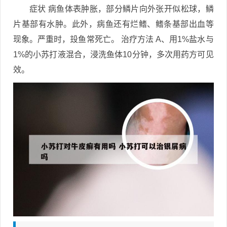
症状 病鱼体表肿胀，部分鳞片向外张开似松球，鳞
片基部有水肿。此外，病鱼还有烂鳍、鳍条基部出血等
现象。严重时，殶鱼常死亡。 治疗方法 A、用1%盐水与
1%的小苏打液混合，浸洗鱼体10分钟，多次用药方可见
效。