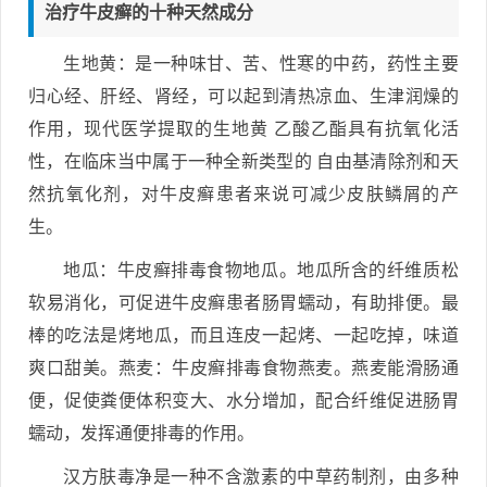
治疗牛皮癣的十种天然成分
生地黄：是一种味甘、苦、性寒的中药，药性主要
归心经、肝经、肾经，可以起到清热凉血、生津润燥的
作用，现代医学提取的生地黄 乙酸乙酯具有抗氧化活
性，在临床当中属于一种全新类型的 自由基清除剂和天
然抗氧化剂，对牛皮癣患者来说可减少皮肤鳞屑的产
生。
地瓜：牛皮癣排毒食物地瓜。地瓜所含的纤维质松
软易消化，可促进牛皮癣患者肠胃蠕动，有助排便。最
棒的吃法是烤地瓜，而且连皮一起烤、一起吃掉，味道
爽口甜美。燕麦：牛皮癣排毒食物燕麦。燕麦能滑肠通
便，促使粪便体积变大、水分增加，配合纤维促进肠胃
蠕动，发挥通便排毒的作用。
汉方肤毒净是一种不含激素的中草药制剂，由多种