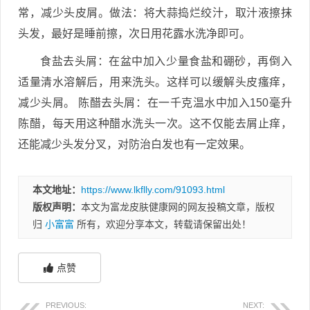
常，减少头皮屑。做法：将大蒜捣烂绞汁，取汁液擦抹
头发，最好是睡前擦，次日用花露水洗净即可。
食盐去头屑：在盆中加入少量食盐和硼砂，再倒入
适量清水溶解后，用来洗头。这样可以缓解头皮瘙痒，
减少头屑。 陈醋去头屑：在一千克温水中加入150毫升
陈醋，每天用这种醋水洗头一次。这不仅能去屑止痒，
还能减少头发分叉，对防治白发也有一定效果。
本文地址：
https://www.lkflly.com/91093.html
版权声明：
本文为富龙皮肤健康网的网友投稿文章，版权
归
小富富
所有，欢迎分享本文，转载请保留出处！
点赞
PREVIOUS:
NEXT: