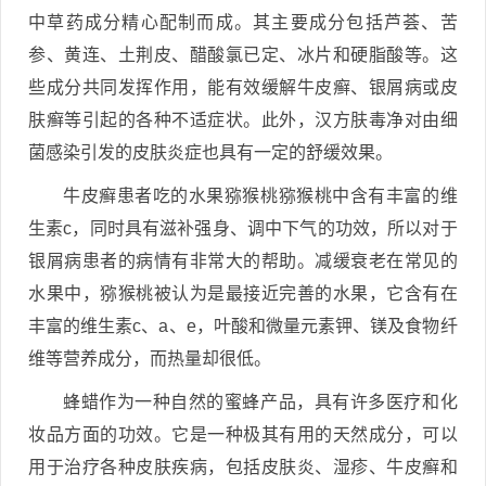
中草药成分精心配制而成。其主要成分包括芦荟、苦
参、黄连、土荆皮、醋酸氯已定、冰片和硬脂酸等。这
些成分共同发挥作用，能有效缓解牛皮癣、银屑病或皮
肤癣等引起的各种不适症状。此外，汉方肤毒净对由细
菌感染引发的皮肤炎症也具有一定的舒缓效果。
牛皮癣患者吃的水果猕猴桃猕猴桃中含有丰富的维
生素c，同时具有滋补强身、调中下气的功效，所以对于
银屑病患者的病情有非常大的帮助。减缓衰老在常见的
水果中，猕猴桃被认为是最接近完善的水果，它含有在
丰富的维生素c、a、e，叶酸和微量元素钾、镁及食物纤
维等营养成分，而热量却很低。
蜂蜡作为一种自然的蜜蜂产品，具有许多医疗和化
妆品方面的功效。它是一种极其有用的天然成分，可以
用于治疗各种皮肤疾病，包括皮肤炎、湿疹、牛皮癣和