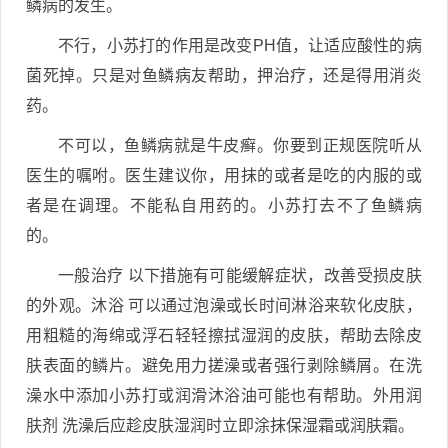
鳞病的发生。
不行，小苏打的作用是改变PH值，让适应酸性的病
菌死掉。只是对鱼鳞病友帮助，押治疗，还是得用消炎
药。
不可以，鱼鳞病就是牛皮癣。你要到正规医院听从
医生的嘱咐。医生建议你，用抹的或者是吃的内服的或
者是在调理。不能私自用药的。小苏打去不了鱼鳞病
的。
一般治疗 以下措施有可能缓解症状，改善受损皮肤
的外观。沐浴 可以通过泡澡或长时间淋浴来软化皮肤，
用粗糙的海绵或浮石轻轻擦拭湿润的皮肤，帮助去除皮
肤表面的鳞片。避免用力搓澡或者强行剥除鳞屑。在洗
澡水中添加小苏打或润滑沐浴油可能也有帮助。外用润
肤剂 洗澡后应趁皮肤湿润时立即涂抹保湿霜或润肤霜。