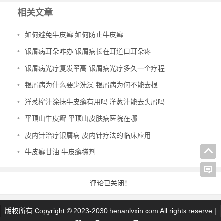
相关文章
•
如何避免牛皮癣 如何防止牛皮癣
•
银屑病耳朵咋办 银屑病长在耳道口耳朵疼
•
银屑病光疗复发率高 银屑病光疗多久一个疗程
•
银屑病为什么要少洗澡 银屑病为何不能去根
•
洋葱榨汁涂抹牛皮癣有用吗 洋葱汁能去头屑吗
•
平顶山牛皮癣 平顶山皮肤病医院在哪
•
皮内针治疗银屑病 皮内针疗法的临床应用
•
牛皮癣甘油 牛皮癣搽剂
评论已关闭！
版权所有 Copyright © 2023-2030 henanlvxin.com All rights reserve |