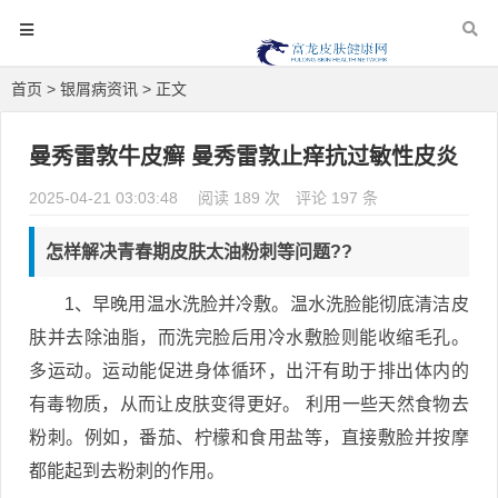
首页
>
银屑病资讯
> 正文
曼秀雷敦牛皮癣 曼秀雷敦止痒抗过敏性皮炎
2025-04-21 03:03:48
阅读 189 次
评论 197 条
怎样解决青春期皮肤太油粉刺等问题??
1、早晚用温水洗脸并冷敷。温水洗脸能彻底清洁皮
肤并去除油脂，而洗完脸后用冷水敷脸则能收缩毛孔。
多运动。运动能促进身体循环，出汗有助于排出体内的
有毒物质，从而让皮肤变得更好。 利用一些天然食物去
粉刺。例如，番茄、柠檬和食用盐等，直接敷脸并按摩
都能起到去粉刺的作用。