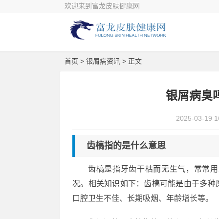
欢迎来到富龙皮肤健康网
首页
>
银屑病资讯
> 正文
银屑病臭
2025-03-19 1
齿槁指的是什么意思
齿槁是指牙齿干枯而无生气，常常用
况。相关知识如下：齿槁可能是由于多种
口腔卫生不佳、长期吸烟、年龄增长等。