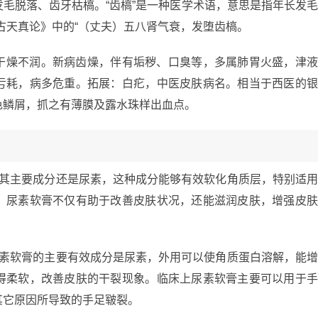
毛脱落、齿牙枯槁。“齿槁”是一种医学术语，意思是指年长发
古天真论》中的“（丈夫）五八肾气衰，发堕齿槁。
干燥不润。新病齿燥，伴有垢秽、口臭等，多属肺胃火盛，津
亏耗，病多危重。拓展：白疕，中医皮肤病名。相当于西医的
色鳞屑，抓之有薄膜及露水珠样出血点。
但其主要成分还是尿素，这种成分能够有效软化角质层，特别适
。尿素软膏不仅有助于改善皮肤状况，还能滋润皮肤，增强皮
尿素软膏的主要有效成分是尿素，外用可以使角质蛋白溶解，能
得柔软，改善皮肤的干裂现象。临床上尿素软膏主要可以用于
其它原因所导致的手足皲裂。