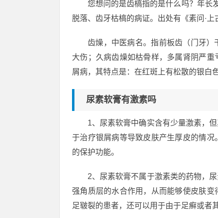
您想问的是齿槁指的是什么吗？年长发
脱落、齿牙枯槁的病证。出处有《素问·上
齿燥，中医病名。指前板齿（门牙）
大伤；久病齿燥如枯骨样，多属肾阴严重
屑病，其特点是：在红斑上有松散的银白
尿素软膏有激素吗
1、尿素软膏中确实含有少量激素，
于治疗银屑病等导致皮肤产生厚皮的情况
的保护功能。
2、尿素软膏不属于激素类的药物，
强角质层的水合作用，从而能够使皮肤变
足皲裂的患者，还可以用于由于足癣或者