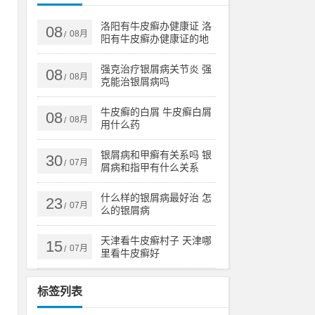
毛
洛阳有牛皮癣办健康证 洛
08
08月
/
阳有牛皮癣办健康证的地
方吗
液
强克治疗银屑病关节炎 强
08
08月
/
克能治银屑病吗
银
牛皮癣的白屑 牛皮癣白屑
08
08月
/
用什么药
银屑病和甲癣有关系吗 银
30
07月
/
屑病和指甲有什么关系
用
什么样的银屑病最好治 怎
肤
23
07月
/
么的银屑病
天津看牛皮癣村子 天津哪
15
07月
/
里看牛皮癣好
增
手
标签列表