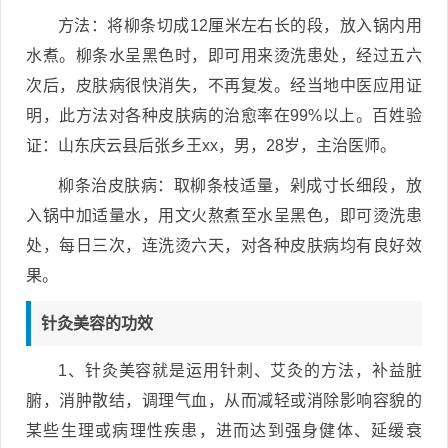
方法：将柳条切成12厘米左右长的段，放入锅内用
水煮。柳条水呈黑色时，即可用来烫洗患处，经过五六
次后，皮肤病很快消失，不再复发。经当地中医应用证
明，此方法对各种皮肤病的治愈率在99%以上。百姓验
证：山东庆云县后张乡王xx，男，28岁，主治医师。
柳条治皮肤病：取柳条枝适量，剁成寸长细段，放
入锅中加适量水，用文火熬煮至水呈黑色，即可烫洗患
处，每日三次，连洗烫六天，对各种皮肤病均有良好效
果。
针灸美容的功效
1、针灸美容就是运用针刺、艾灸的方法，补益脏
腑，消肿散结，调理气血，从而减轻或消除影响容貌的
某些生理或病理性疾患，进而达到强身健体、延缓衰