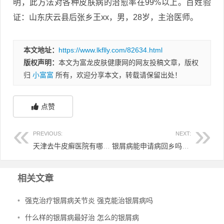
明，此方法对各种皮肤病的治愈率在99%以上。百姓验
证：山东庆云县后张乡王xx，男，28岁，主治医师。
本文地址：
https://www.lkflly.com/82634.html
版权声明：
本文为富龙皮肤健康网的网友投稿文章，版权
归
小富富
所有，欢迎分享本文，转载请保留出处！
点赞
PREVIOUS:
NEXT:
天津去牛皮癣医院有哪些 天津治银屑病哪里医院最好
银屑病能申请病回乡吗 银屑病可以报慢病吗
相关文章
•
强克治疗银屑病关节炎 强克能治银屑病吗
•
什么样的银屑病最好治 怎么的银屑病